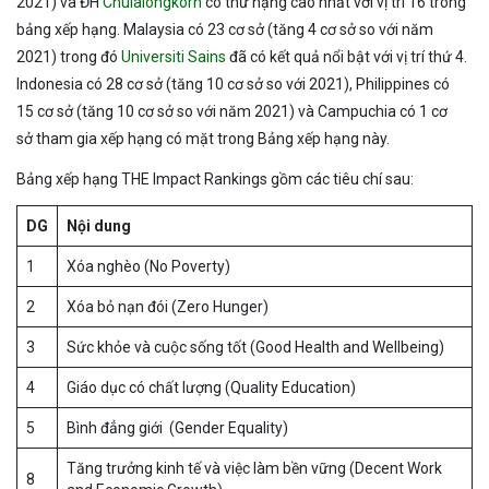
2021) và ĐH
Chulalongkorn
có thứ hạng cao nhất với vị trí 16 trong
bảng xếp hạng. Malaysia có 23 cơ sở (tăng 4 cơ sở so với năm
2021) trong đó
Universiti Sains
đã có kết quả nổi bật với vị trí thứ 4.
Indonesia có 28 cơ sở (tăng 10 cơ sở so với 2021), Philippines có
15 cơ sở (tăng 10 cơ sở so với năm 2021) và Campuchia có 1 cơ
sở tham gia xếp hạng có mặt trong Bảng xếp hạng này.
Bảng xếp hạng THE Impact Rankings gồm các tiêu chí sau:
DG
Nội dung
1
Xóa nghèo (No Poverty)
2
Xóa bỏ nạn đói (Zero Hunger)
3
Sức khỏe và cuộc sống tốt (Good Health and Wellbeing)
4
Giáo dục có chất lượng (Quality Education)
5
Bình đẳng giới (Gender Equality)
Tăng trưởng kinh tế và việc làm bền vững (Decent Work
8