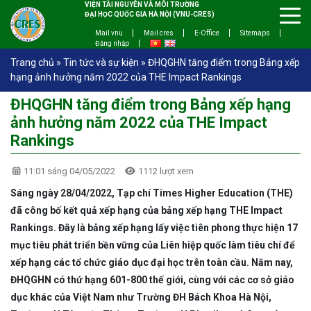
VIỆN TÀI NGUYÊN VÀ MÔI TRƯỜNG
ĐẠI HỌC QUỐC GIA HÀ NỘI (VNU-CRES)
Mail vnu
Mail cres
E-Office
Sitemaps
Đăng nhập
Trang chủ
»
Tin tức và sự kiện
»
ĐHQGHN tăng điểm trong Bảng xếp
hạng ảnh hưởng năm 2022 của THE Impact Rankings
ĐHQGHN tăng điểm trong Bảng xếp hạng
ảnh hưởng năm 2022 của THE Impact
Rankings
11:01 sáng 04/05/2022
1112 lượt xem
Sáng ngày 28/04/2022, Tạp chí Times Higher Education (THE)
đã công bố kết quả xếp hạng của bảng xếp hạng THE Impact
Rankings. Đây là bảng xếp hạng lấy việc tiên phong thực hiện 17
mục tiêu phát triển bền vững của Liên hiệp quốc làm tiêu chí để
xếp hạng các tổ chức giáo dục đại học trên toàn cầu. Năm nay,
ĐHQGHN có thứ hạng 601-800 thế giới, cùng với các cơ sở giáo
dục khác của Việt Nam như Trường ĐH Bách Khoa Hà Nội,