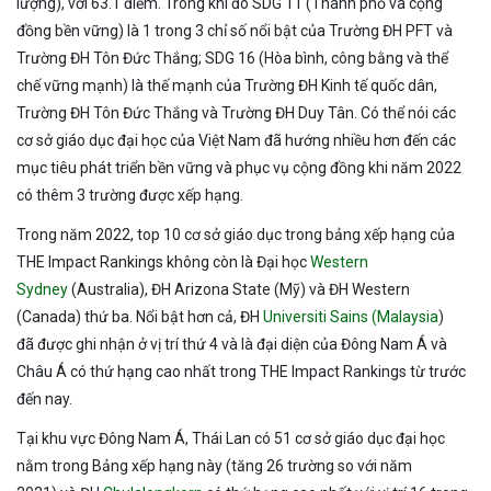
lượng), với 63.1 điểm. Trong khi đó SDG 11 (Thành phố và cộng
đồng bền vững) là 1 trong 3 chỉ số nổi bật của Trường ĐH PFT và
Trường ĐH Tôn Đức Thắng; SDG 16 (Hòa bình, công bằng và thể
chế vững mạnh) là thế mạnh của Trường ĐH Kinh tế quốc dân,
Trường ĐH Tôn Đức Thắng và Trường ĐH Duy Tân. Có thể nói các
cơ sở giáo dục đại học của Việt Nam đã hướng nhiều hơn đến các
mục tiêu phát triển bền vững và phục vụ cộng đồng khi năm 2022
có thêm 3 trường được xếp hạng.
Trong năm 2022, top 10 cơ sở giáo dục trong bảng xếp hạng của
THE Impact Rankings không còn là Đại học
Western
Sydney
(Australia), ĐH Arizona State (Mỹ) và ĐH Western
(Canada) thứ ba. Nổi bật hơn cả, ĐH
Universiti Sains (Malaysia
)
đã được ghi nhận ở vị trí thứ 4 và là đại diện của Đông Nam Á và
Châu Á có thứ hạng cao nhất trong THE Impact Rankings từ trước
đến nay.
Tại khu vực Đông Nam Á, Thái Lan có 51 cơ sở giáo dục đại học
nằm trong Bảng xếp hạng này (tăng 26 trường so với năm