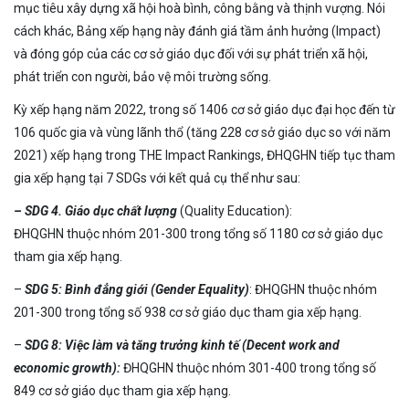
mục tiêu xây dựng xã hội hoà bình, công bằng và thịnh vượng. Nói
cách khác, Bảng xếp hạng này đánh giá tầm ảnh hưởng (Impact)
và đóng góp của các cơ sở giáo dục đối với sự phát triển xã hội,
phát triển con người, bảo vệ môi trường sống.
Kỳ xếp hạng năm 2022, trong số 1406 cơ sở giáo dục đại học đến từ
106 quốc gia và vùng lãnh thổ (tăng 228 cơ sở giáo dục so với năm
2021) xếp hạng trong THE Impact Rankings, ĐHQGHN tiếp tục tham
gia xếp hạng tại 7 SDGs với kết quả cụ thể như sau:
–
SDG 4. Giáo dục chất lượng
(Quality Education):
ĐHQGHN thuộc nhóm 201-300 trong tổng số 1180 cơ sở giáo dục
tham gia xếp hạng.
–
SDG 5: Bình đẳng giới (Gender Equality)
: ĐHQGHN thuộc nhóm
201-300 trong tổng số 938 cơ sở giáo dục tham gia xếp hạng.
–
SDG 8: Việc làm và tăng trưởng kinh tế (Decent work and
economic growth):
ĐHQGHN thuộc nhóm 301-400 trong tổng số
849 cơ sở giáo dục tham gia xếp hạng.