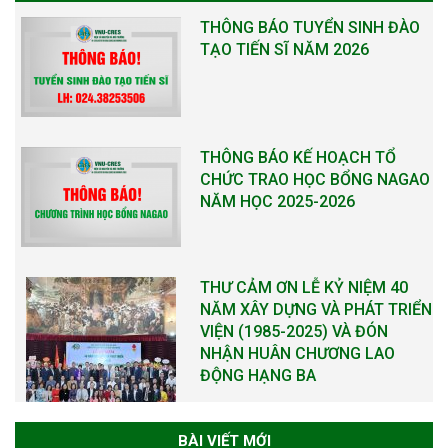
THÔNG BÁO TUYỂN SINH ĐÀO
TẠO TIẾN SĨ NĂM 2026
THÔNG BÁO KẾ HOẠCH TỔ
CHỨC TRAO HỌC BỔNG NAGAO
NĂM HỌC 2025-2026
THƯ CẢM ƠN LỄ KỶ NIỆM 40
NĂM XÂY DỰNG VÀ PHÁT TRIỂN
VIỆN (1985-2025) VÀ ĐÓN
NHẬN HUÂN CHƯƠNG LAO
ĐỘNG HẠNG BA
BÀI VIẾT MỚI