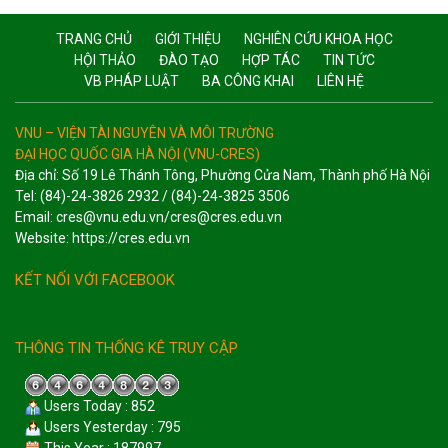
TRANG CHỦ
GIỚI THIỆU
NGHIÊN CỨU KHOA HỌC
HỘI THẢO
ĐÀO TẠO
HỢP TÁC
TIN TỨC
VB PHÁP LUẬT
BA CÔNG KHAI
LIÊN HỆ
VNU – VIỆN TÀI NGUYÊN VÀ MÔI TRƯỜNG
ĐẠI HỌC QUỐC GIA HÀ NỘI (VNU-CRES)
Địa chỉ: Số 19 Lê Thánh Tông, Phường Cửa Nam, Thành phố Hà Nội
Tel: (84)-24-3826 2932 / (84)-24-3825 3506
Email: cres@vnu.edu.vn/cres@cres.edu.vn
Website: https://cres.edu.vn
KẾT NỐI VỚI FACEBOOK
THÔNG TIN THỐNG KÊ TRUY CẬP
Users Today : 852
Users Yesterday : 795
This Year : 187997