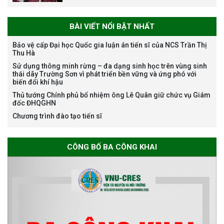
BÀI VIẾT NỔI BẬT NHẤT
Bảo vệ cấp Đại học Quốc gia luận án tiến sĩ của NCS Trần Thị
Thu Hà
Thông báo chương trình học
Sử dụng thông minh rừng – đa dạng sinh học trên vùng sinh
bổng Nagao tại Việt Nam năm
thái dãy Trường Sơn vì phát triển bền vững và ứng phó với
học 2026-2027
biến đổi khí hậu
Thủ tướng Chính phủ bổ nhiệm ông Lê Quân giữ chức vụ Giám
đốc ĐHQGHN
Chương trình đào tạo tiến sĩ
Thông báo về việc họp Tiểu
ban chuyên môn đánh giá hồ
sơ chuyên môn cho các thí sinh
CÔNG BỐ BA CÔNG KHAI
dự tuyển nghiên cứu sinh đợt 1
năm 2026
Thông báo danh sách thí sinh
đủ điều kiện dự tuyển Chương
trình đào tạo tiến sĩ chuyên