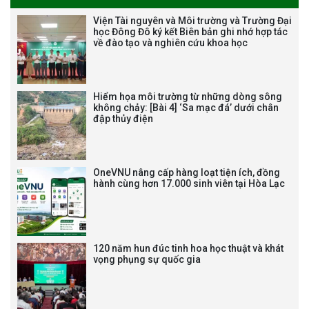
Tạm dừng công tác tuyển dụng
Viện Tài nguyên và Môi trường và Trường Đại
viên chức, người lao động các
học Đông Đô ký kết Biên bản ghi nhớ hợp tác
về đào tạo và nghiên cứu khoa học
vị trí việc làm chức danh nghề
nghiệp chuyên môn dùng
chung trong ĐHQGHN
Hiểm họa môi trường từ những dòng sông
không chảy: [Bài 4] ‘Sa mạc đá’ dưới chân
đập thủy điện
Bảo vệ luận án tiến sĩ của NCS
Trương Mạnh Tuấn
OneVNU nâng cấp hàng loạt tiện ích, đồng
hành cùng hơn 17.000 sinh viên tại Hòa Lạc
120 năm hun đúc tinh hoa học thuật và khát
vọng phụng sự quốc gia
Bảo vệ luận án tiến sĩ của NCS
Nguyễn Thế Thông