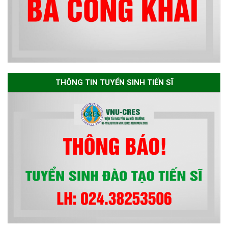
ngành Môi trường và phát triển
bền vững đợt 1 năm 2026
The International Conference
EME 2026 on “Earth, Mine and
THÔNG TIN TUYỂN SINH TIẾN SĨ
Environmental Sciences for the
Advancement of Strategic
Technologies and
Infrastructure Development”