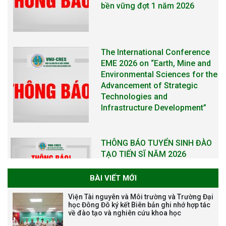
Advancement of Strategic
Technologies and
Infrastructure Development”
THÔNG BÁO TUYỂN SINH ĐÀO
TẠO TIẾN SĨ NĂM 2026
THÔNG BÁO KẾ HOẠCH TỔ
CHỨC TRAO HỌC BỔNG NAGAO
NĂM HỌC 2025-2026
BÀI VIẾT MỚI
THƯ CẢM ƠN LỄ KỶ NIỆM 40
Viện Tài nguyên và Môi trường và Trường Đại
NĂM XÂY DỰNG VÀ PHÁT TRIỂN
học Đông Đô ký kết Biên bản ghi nhớ hợp tác
về đào tạo và nghiên cứu khoa học
VIỆN (1985-2025) VÀ ĐÓN
NHẬN HUÂN CHƯƠNG LAO