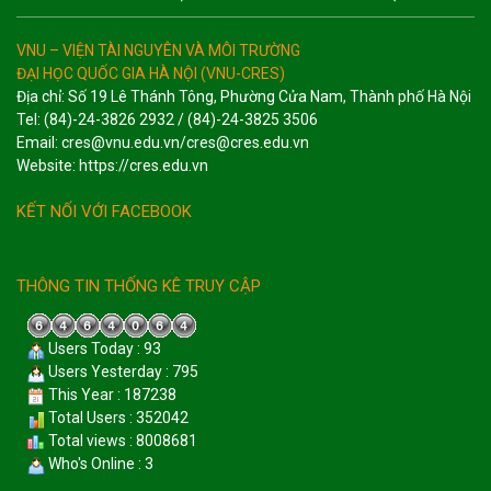
VNU – VIỆN TÀI NGUYÊN VÀ MÔI TRƯỜNG
ĐẠI HỌC QUỐC GIA HÀ NỘI (VNU-CRES)
Địa chỉ: Số 19 Lê Thánh Tông, Phường Cửa Nam, Thành phố Hà Nội
Tel: (84)-24-3826 2932 / (84)-24-3825 3506
Email: cres@vnu.edu.vn/cres@cres.edu.vn
Website: https://cres.edu.vn
KẾT NỐI VỚI FACEBOOK
THÔNG TIN THỐNG KÊ TRUY CẬP
Users Today : 93
Users Yesterday : 795
This Year : 187238
Total Users : 352042
Total views : 8008681
Who's Online : 3