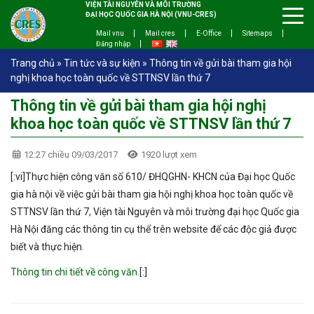
VIỆN TÀI NGUYÊN VÀ MÔI TRƯỜNG
ĐẠI HỌC QUỐC GIA HÀ NỘI (VNU-CRES)
Mail vnu
Mail cres
E-Office
Sitemaps
Đăng nhập
Trang chủ
»
Tin tức và sự kiện
»
Thông tin về gửi bài tham gia hội
nghị khoa học toàn quốc về STTNSV lần thứ 7
Thông tin về gửi bài tham gia hội nghị
khoa học toàn quốc về STTNSV lần thứ 7
12:27 chiều 09/03/2017
1920 lượt xem
[:vi]Thực hiện công văn số 610/ ĐHQGHN- KHCN của Đại học Quốc
gia hà nội về việc gửi bài tham gia hội nghị khoa học toàn quốc về
STTNSV lần thứ 7, Viện tài Nguyên và môi trường đại học Quốc gia
Hà Nội đăng các thông tin cụ thể trên website để các độc giả được
biết và thực hiện.
Thông tin chi tiết về công văn.
[:]