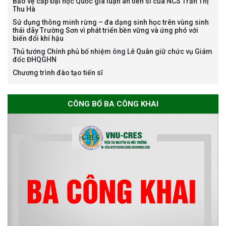
Bảo vệ cấp Đại học Quốc gia luận án tiến sĩ của NCS Trần Thị
Thu Hà
Bảo vệ luận án tiến sĩ của NCS
Sử dụng thông minh rừng – đa dạng sinh học trên vùng sinh
Nguyễn Thế Thông
thái dãy Trường Sơn vì phát triển bền vững và ứng phó với
biến đổi khí hậu
Thủ tướng Chính phủ bổ nhiệm ông Lê Quân giữ chức vụ Giám
đốc ĐHQGHN
Chương trình đào tạo tiến sĩ
Thông báo chương trình học
CÔNG BỐ BA CÔNG KHAI
bổng Nagao tại Việt Nam năm
học 2026-2027
Thông báo về việc họp Tiểu
ban chuyên môn đánh giá hồ
sơ chuyên môn cho các thí sinh
dự tuyển nghiên cứu sinh đợt 1
năm 2026