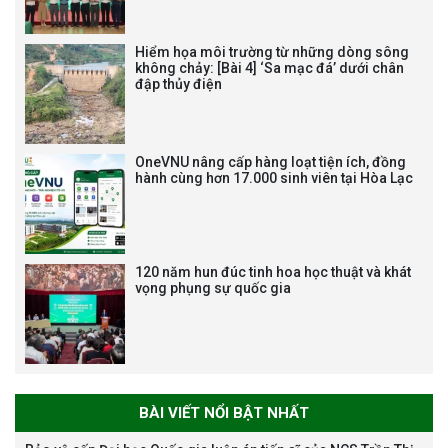
ĐỘNG HẠNG BA
Hiểm họa môi trường từ những dòng sông
không chảy: [Bài 4] ‘Sa mạc đá’ dưới chân
đập thủy điện
Tạm dừng công tác tuyển dụng
viên chức, người lao động các
vị trí việc làm chức danh nghề
OneVNU nâng cấp hàng loạt tiện ích, đồng
nghiệp chuyên môn dùng
hành cùng hơn 17.000 sinh viên tại Hòa Lạc
chung trong ĐHQGHN
120 năm hun đúc tinh hoa học thuật và khát
vọng phụng sự quốc gia
Bảo vệ luận án tiến sĩ của NCS
Trương Mạnh Tuấn
BÀI VIẾT NỔI BẬT NHẤT