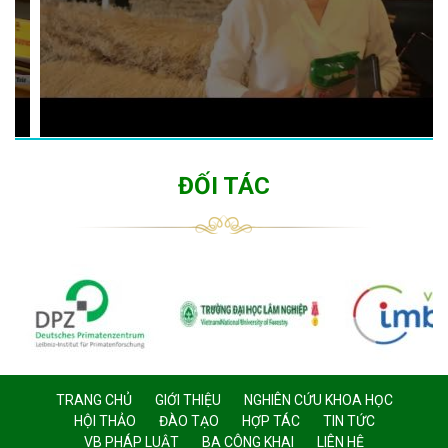
ĐỐI TÁC
TRANG CHỦ
GIỚI THIỆU
NGHIÊN CỨU KHOA HỌC
HỘI THẢO
ĐÀO TẠO
HỢP TÁC
TIN TỨC
VB PHÁP LUẬT
BA CÔNG KHAI
LIÊN HỆ