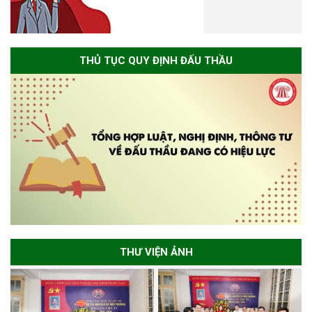
THỦ TỤC QUY ĐỊNH ĐẤU THẦU
THƯ VIỆN ẢNH