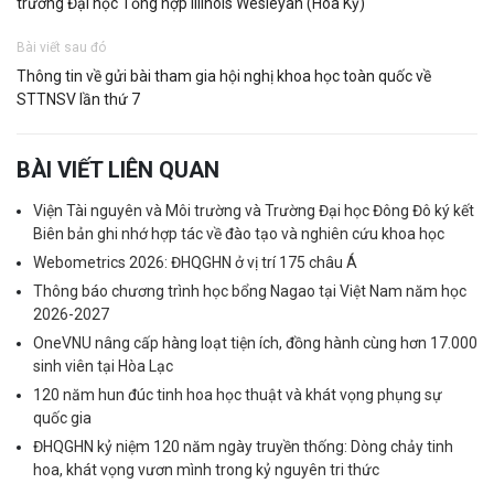
trường Đại học Tổng hợp Illinois Wesleyan (Hoa Kỳ)
Bài viết sau đó
Thông tin về gửi bài tham gia hội nghị khoa học toàn quốc về
STTNSV lần thứ 7
BÀI VIẾT LIÊN QUAN
Viện Tài nguyên và Môi trường và Trường Đại học Đông Đô ký kết
Biên bản ghi nhớ hợp tác về đào tạo và nghiên cứu khoa học
Webometrics 2026: ĐHQGHN ở vị trí 175 châu Á
Thông báo chương trình học bổng Nagao tại Việt Nam năm học
2026-2027
OneVNU nâng cấp hàng loạt tiện ích, đồng hành cùng hơn 17.000
sinh viên tại Hòa Lạc
120 năm hun đúc tinh hoa học thuật và khát vọng phụng sự
quốc gia
ĐHQGHN kỷ niệm 120 năm ngày truyền thống: Dòng chảy tinh
hoa, khát vọng vươn mình trong kỷ nguyên tri thức