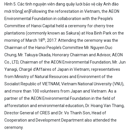
Hình 5. Các tình nguyện viên đang quây lưới bảo vệ cây Anh đào
mới trồng[:en]Following the reforestation in Vietnam, the AEON
Environmental Foundation in collaboration with the People’s
Committee of Hanoi Capital held a ceremony for cherry tree
plantations (commonly known as Sakura) at Hoa Binh Park on the
th
morning of March 18
, 2017. Attending the ceremony was the
Chairman of the Hanoi People’s Committee Mr. Nguyen Duc
Chung; Mr. Takuya Okada, Honorary Chairman and Advisor, AEON
Co., LTD, Chairman of the AEON Environmental Foundation; Mr. Jun
Yanagi, Chargé d’Affaires of Japan in Vietnam; representatives
from Ministry of Natural Resources and Environment of the
Socialist Republic of VIETNAM, Vietnam National University (VNU),
and more than 100 volunteers from Japan and Vietnam. As a
partner of the AEON Environmental Foundation in the field of
afforestation and environmental education, Dr. Hoang Van Thang,
Director General of CRES and Dr. Vo Thanh Son, Head of
Cooperation and Development Department also attended the
ceremony.