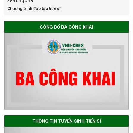
đốc ĐHQGHN
Chương trình đào tạo tiến sĩ
Thông báo chương trình học
CÔNG BỐ BA CÔNG KHAI
bổng Nagao tại Việt Nam năm
học 2026-2027
Thông báo về việc họp Tiểu
ban chuyên môn đánh giá hồ
sơ chuyên môn cho các thí sinh
dự tuyển nghiên cứu sinh đợt 1
năm 2026
Thông báo danh sách thí sinh
đủ điều kiện dự tuyển Chương
THÔNG TIN TUYỂN SINH TIẾN SĨ
trình đào tạo tiến sĩ chuyên
ngành Môi trường và phát triển