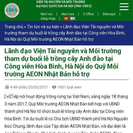
VIỆN TÀI NGUYÊN VÀ MÔI TRƯỜNG
ĐẠI HỌC QUỐC GIA HÀ NỘI (VNU-CRES)
Mail vnu
Mail cres
E-Office
Sitemaps
Đăng nhập
Trang chủ
»
Tin tức và sự kiện
»
Lãnh đạo Viện Tài nguyên và Môi
trường tham dự buổi lễ trồng cây Anh đào tại Công viên Hòa Bình,
Hà Nội do Quỹ Môi trường AEON Nhật Bản hỗ trợ
Lãnh đạo Viện Tài nguyên và Môi trường
tham dự buổi lễ trồng cây Anh đào tại
Công viên Hòa Bình, Hà Nội do Quỹ Môi
trường AEON Nhật Bản hỗ trợ
4:49 chiều 20/03/2017
1651 lượt xem
[:vi]Tiếp nối hoạt động trồng rừng tại Việt Nam, sáng ngày 18 tháng
3 năm 2017, Quỹ Môi trường AEON Nhật Bản kết hợp với UBND
thành phố Hà Nội tổ chức buổi lễ trồng cây Anh đào tại Công viên
Hòa Bình. Tới dự buổi lễ có Chủ tịch UBND thành phố Hà Nội Nguyễn
Đức Chung, lãnh đạo của Tập đoàn AEON Nhật Bản, với đại diện là