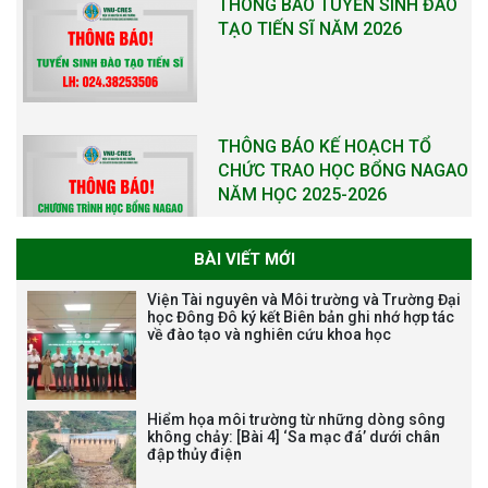
THÔNG BÁO TUYỂN SINH ĐÀO
TẠO TIẾN SĨ NĂM 2026
THÔNG BÁO KẾ HOẠCH TỔ
CHỨC TRAO HỌC BỔNG NAGAO
NĂM HỌC 2025-2026
BÀI VIẾT MỚI
THƯ CẢM ƠN LỄ KỶ NIỆM 40
Viện Tài nguyên và Môi trường và Trường Đại
NĂM XÂY DỰNG VÀ PHÁT TRIỂN
học Đông Đô ký kết Biên bản ghi nhớ hợp tác
về đào tạo và nghiên cứu khoa học
VIỆN (1985-2025) VÀ ĐÓN
NHẬN HUÂN CHƯƠNG LAO
ĐỘNG HẠNG BA
Hiểm họa môi trường từ những dòng sông
không chảy: [Bài 4] ‘Sa mạc đá’ dưới chân
đập thủy điện
Tạm dừng công tác tuyển dụng