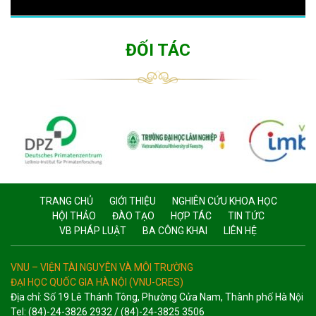
ĐỐI TÁC
TRANG CHỦ
GIỚI THIỆU
NGHIÊN CỨU KHOA HỌC
HỘI THẢO
ĐÀO TẠO
HỢP TÁC
TIN TỨC
VB PHÁP LUẬT
BA CÔNG KHAI
LIÊN HỆ
VNU – VIỆN TÀI NGUYÊN VÀ MÔI TRƯỜNG
ĐẠI HỌC QUỐC GIA HÀ NỘI (VNU-CRES)
Địa chỉ: Số 19 Lê Thánh Tông, Phường Cửa Nam, Thành phố Hà Nội
Tel: (84)-24-3826 2932 / (84)-24-3825 3506