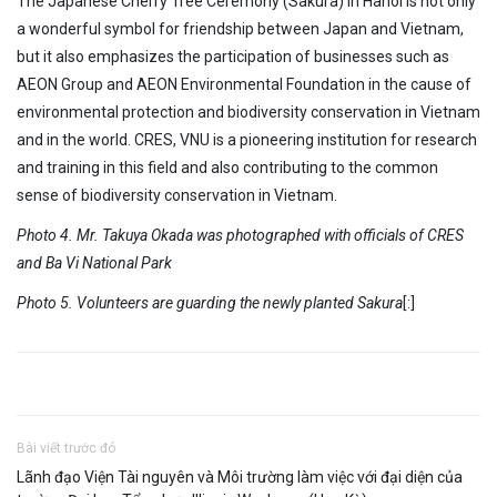
The Japanese Cherry Tree Ceremony (Sakura) in Hanoi is not only
a wonderful symbol for friendship between Japan and Vietnam,
but it also emphasizes the participation of businesses such as
AEON Group and AEON Environmental Foundation in the cause of
environmental protection and biodiversity conservation in Vietnam
and in the world. CRES, VNU is a pioneering institution for research
and training in this field and also contributing to the common
sense of biodiversity conservation in Vietnam.
Photo 4. Mr. Takuya Okada was photographed with officials of CRES
and Ba Vi National Park
Photo 5. Volunteers are guarding the newly planted Sakura
[:]
Bài viết trước đó
Lãnh đạo Viện Tài nguyên và Môi trường làm việc với đại diện của