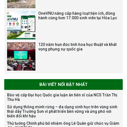
viên chức, người lao động các
vị trí việc làm chức danh nghề
OneVNU nâng cấp hàng loạt tiện ích, đồng
nghiệp chuyên môn dùng
hành cùng hơn 17.000 sinh viên tại Hòa Lạc
chung trong ĐHQGHN
120 năm hun đúc tinh hoa học thuật và khát
vọng phụng sự quốc gia
Bảo vệ luận án tiến sĩ của NCS
Trương Mạnh Tuấn
BÀI VIẾT NỔI BẬT NHẤT
Bảo vệ cấp Đại học Quốc gia luận án tiến sĩ của NCS Trần Thị
Thu Hà
Bảo vệ luận án tiến sĩ của NCS
Sử dụng thông minh rừng – đa dạng sinh học trên vùng sinh
Nguyễn Thế Thông
thái dãy Trường Sơn vì phát triển bền vững và ứng phó với
biến đổi khí hậu
Thủ tướng Chính phủ bổ nhiệm ông Lê Quân giữ chức vụ Giám