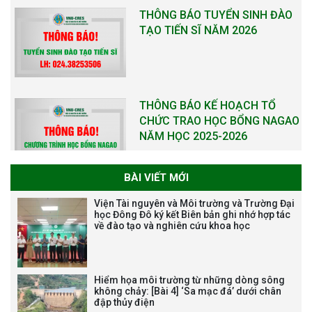
NĂM HỌC 2025-2026
THƯ CẢM ƠN LỄ KỶ NIỆM 40
NĂM XÂY DỰNG VÀ PHÁT TRIỂN
VIỆN (1985-2025) VÀ ĐÓN
NHẬN HUÂN CHƯƠNG LAO
ĐỘNG HẠNG BA
BÀI VIẾT MỚI
Tạm dừng công tác tuyển dụng
Viện Tài nguyên và Môi trường và Trường Đại
viên chức, người lao động các
học Đông Đô ký kết Biên bản ghi nhớ hợp tác
về đào tạo và nghiên cứu khoa học
vị trí việc làm chức danh nghề
nghiệp chuyên môn dùng
chung trong ĐHQGHN
Hiểm họa môi trường từ những dòng sông
không chảy: [Bài 4] ‘Sa mạc đá’ dưới chân
đập thủy điện