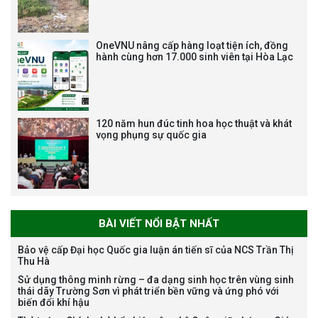
Bảo vệ luận án tiến sĩ của NCS
Trương Mạnh Tuấn
OneVNU nâng cấp hàng loạt tiện ích, đồng
hành cùng hơn 17.000 sinh viên tại Hòa Lạc
120 năm hun đúc tinh hoa học thuật và khát
vọng phụng sự quốc gia
Bảo vệ luận án tiến sĩ của NCS
Nguyễn Thế Thông
BÀI VIẾT NỔI BẬT NHẤT
Bảo vệ cấp Đại học Quốc gia luận án tiến sĩ của NCS Trần Thị
Thu Hà
Thông báo chương trình học
Sử dụng thông minh rừng – đa dạng sinh học trên vùng sinh
bổng Nagao tại Việt Nam năm
thái dãy Trường Sơn vì phát triển bền vững và ứng phó với
học 2026-2027
biến đổi khí hậu