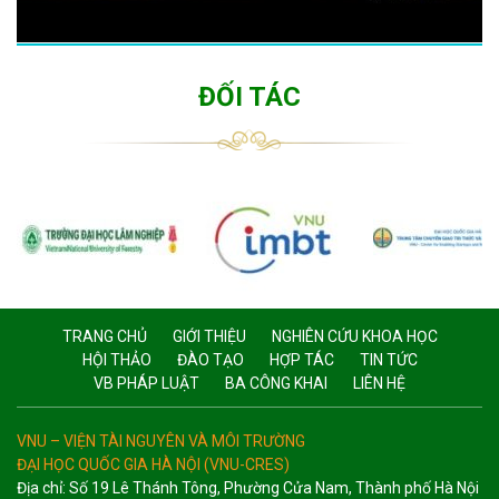
ĐỐI TÁC
TRANG CHỦ
GIỚI THIỆU
NGHIÊN CỨU KHOA HỌC
HỘI THẢO
ĐÀO TẠO
HỢP TÁC
TIN TỨC
VB PHÁP LUẬT
BA CÔNG KHAI
LIÊN HỆ
VNU – VIỆN TÀI NGUYÊN VÀ MÔI TRƯỜNG
ĐẠI HỌC QUỐC GIA HÀ NỘI (VNU-CRES)
Địa chỉ: Số 19 Lê Thánh Tông, Phường Cửa Nam, Thành phố Hà Nội