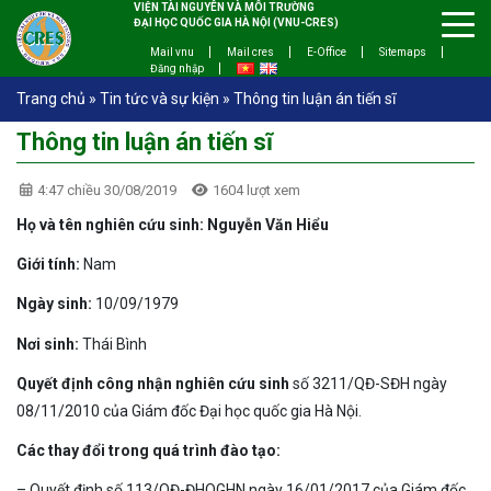
VIỆN TÀI NGUYÊN VÀ MÔI TRƯỜNG
ĐẠI HỌC QUỐC GIA HÀ NỘI (VNU-CRES)
Mail vnu
Mail cres
E-Office
Sitemaps
Đăng nhập
Trang chủ
»
Tin tức và sự kiện
»
Thông tin luận án tiến sĩ
Thông tin luận án tiến sĩ
4:47 chiều 30/08/2019
1604 lượt xem
Họ và tên nghiên cứu sinh:
Nguyễn Văn Hiểu
Giới tính:
Nam
Ngày sinh:
10/09/1979
Nơi sinh:
Thái Bình
Quyết định công nhận nghiên cứu sinh
số 3211/QĐ-SĐH ngày
08/11/2010 của Giám đốc Đại học quốc gia Hà Nội.
Các thay đổi trong quá trình đào tạo:
– Quyết định số 113/QĐ-ĐHQGHN ngày 16/01/2017 của Giám đốc