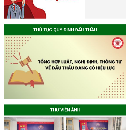
THỦ TỤC QUY ĐỊNH ĐẤU THẦU
THƯ VIỆN ẢNH