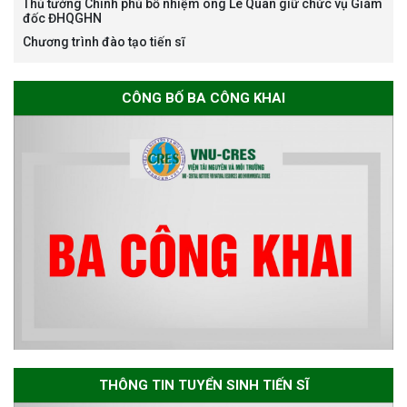
Thủ tướng Chính phủ bổ nhiệm ông Lê Quân giữ chức vụ Giám
đốc ĐHQGHN
Chương trình đào tạo tiến sĩ
Thông báo về việc họp Tiểu
ban chuyên môn đánh giá hồ
sơ chuyên môn cho các thí sinh
CÔNG BỐ BA CÔNG KHAI
dự tuyển nghiên cứu sinh đợt 1
năm 2026
Thông báo danh sách thí sinh
đủ điều kiện dự tuyển Chương
trình đào tạo tiến sĩ chuyên
ngành Môi trường và phát triển
bền vững đợt 1 năm 2026
The International Conference
EME 2026 on “Earth, Mine and
THÔNG TIN TUYỂN SINH TIẾN SĨ
Environmental Sciences for the