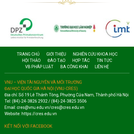
TRANG CHỦ
GIỚI THIỆU
NGHIÊN CỨU KHOA HỌC
HỘI THẢO
ĐÀO TẠO
HỢP TÁC
TIN TỨC
VB PHÁP LUẬT
BA CÔNG KHAI
LIÊN HỆ
VNU – VIỆN TÀI NGUYÊN VÀ MÔI TRƯỜNG
ĐẠI HỌC QUỐC GIA HÀ NỘI (VNU-CRES)
Địa chỉ: Số 19 Lê Thánh Tông, Phường Cửa Nam, Thành phố Hà Nội
Tel: (84)-24-3826 2932 / (84)-24-3825 3506
Email: cres@vnu.edu.vn/cres@cres.edu.vn
Website: https://cres.edu.vn
KẾT NỐI VỚI FACEBOOK