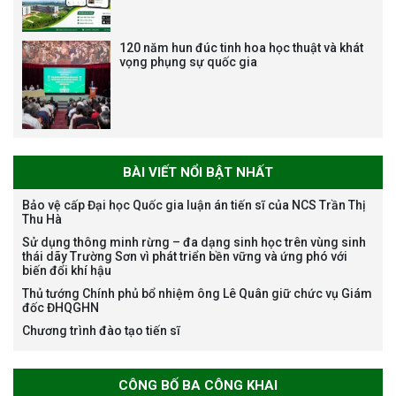
120 năm hun đúc tinh hoa học thuật và khát
vọng phụng sự quốc gia
Tạm dừng công tác tuyển dụng
viên chức, người lao động các
vị trí việc làm chức danh nghề
nghiệp chuyên môn dùng
chung trong ĐHQGHN
BÀI VIẾT NỔI BẬT NHẤT
Bảo vệ cấp Đại học Quốc gia luận án tiến sĩ của NCS Trần Thị
Thu Hà
Bảo vệ luận án tiến sĩ của NCS
Sử dụng thông minh rừng – đa dạng sinh học trên vùng sinh
Trương Mạnh Tuấn
thái dãy Trường Sơn vì phát triển bền vững và ứng phó với
biến đổi khí hậu
Thủ tướng Chính phủ bổ nhiệm ông Lê Quân giữ chức vụ Giám
đốc ĐHQGHN
Chương trình đào tạo tiến sĩ
Bảo vệ luận án tiến sĩ của NCS
CÔNG BỐ BA CÔNG KHAI