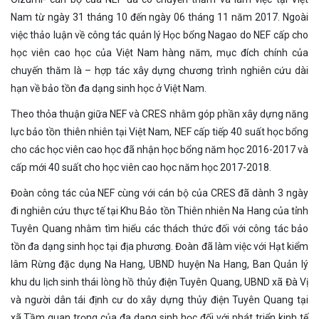
Nam từ ngày 31 tháng 10 đến ngày 06 tháng 11 năm 2017. Ngoài
việc thảo luận về công tác quản lý Học bổng Nagao do NEF cấp cho
học viên cao học của Việt Nam hàng năm, mục đích chính của
chuyến thăm là – hợp tác xây dựng chương trình nghiên cứu dài
hạn về bảo tồn đa dạng sinh học ở Việt Nam.
Theo thỏa thuận giữa NEF và CRES nhằm góp phần xây dựng năng
lực bảo tồn thiên nhiên tại Việt Nam, NEF cấp tiếp 40 suất học bổng
cho các học viên cao học đã nhận học bổng năm học 2016-2017 và
cấp mới 40 suất cho học viên cao học năm học 2017-2018.
Đoàn công tác của NEF cùng với cán bộ của CRES đã dành 3 ngày
đi nghiên cứu thực tế tại Khu Bảo tồn Thiên nhiên Na Hang của tỉnh
Tuyên Quang nhằm tìm hiểu các thách thức đối với công tác bảo
tồn đa dạng sinh học tại địa phương. Đoàn đã làm việc với Hạt kiểm
lâm Rừng đặc dụng Na Hang, UBND huyện Na Hang, Ban Quản lý
khu du lịch sinh thái lòng hồ thủy điện Tuyên Quang, UBND xã Đà Vị
và người dân tái định cư do xây dựng thủy điện Tuyên Quang tại
xã.Tầm quan trọng của đa dạng sinh học đối với phát triển kinh tế