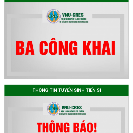
Nguyễn Thế Thông
Thông báo chương trình học
bổng Nagao tại Việt Nam năm
học 2026-2027
Thông báo về việc họp Tiểu
THÔNG TIN TUYỂN SINH TIẾN SĨ
ban chuyên môn đánh giá hồ
sơ chuyên môn cho các thí sinh
dự tuyển nghiên cứu sinh đợt 1
năm 2026