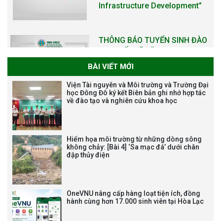
Infrastructure Development”
THÔNG BÁO TUYỂN SINH ĐÀO
TẠO TIẾN SĨ NĂM 2026
BÀI VIẾT MỚI
Viện Tài nguyên và Môi trường và Trường Đại
học Đông Đô ký kết Biên bản ghi nhớ hợp tác
về đào tạo và nghiên cứu khoa học
THÔNG BÁO KẾ HOẠCH TỔ
CHỨC TRAO HỌC BỔNG NAGAO
NĂM HỌC 2025-2026
Hiểm họa môi trường từ những dòng sông
không chảy: [Bài 4] ‘Sa mạc đá’ dưới chân
đập thủy điện
THƯ CẢM ƠN LỄ KỶ NIỆM 40
NĂM XÂY DỰNG VÀ PHÁT TRIỂN
VIỆN (1985-2025) VÀ ĐÓN
OneVNU nâng cấp hàng loạt tiện ích, đồng
NHẬN HUÂN CHƯƠNG LAO
hành cùng hơn 17.000 sinh viên tại Hòa Lạc
ĐỘNG HẠNG BA