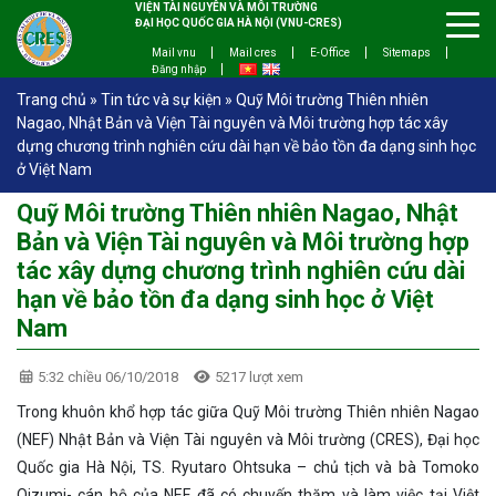
VIỆN TÀI NGUYÊN VÀ MÔI TRƯỜNG
ĐẠI HỌC QUỐC GIA HÀ NỘI (VNU-CRES)
Mail vnu
Mail cres
E-Office
Sitemaps
Đăng nhập
Trang chủ
»
Tin tức và sự kiện
»
Quỹ Môi trường Thiên nhiên
Nagao, Nhật Bản và Viện Tài nguyên và Môi trường hợp tác xây
dựng chương trình nghiên cứu dài hạn về bảo tồn đa dạng sinh học
ở Việt Nam
Quỹ Môi trường Thiên nhiên Nagao, Nhật
Bản và Viện Tài nguyên và Môi trường hợp
tác xây dựng chương trình nghiên cứu dài
hạn về bảo tồn đa dạng sinh học ở Việt
Nam
5:32 chiều 06/10/2018
5217 lượt xem
Trong khuôn khổ hợp tác giữa Quỹ Môi trường Thiên nhiên Nagao
(NEF) Nhật Bản và Viện Tài nguyên và Môi trường (CRES), Đại học
Quốc gia Hà Nội, TS. Ryutaro Ohtsuka – chủ tịch và bà Tomoko
Oizumi- cán bộ của NEF đã có chuyến thăm và làm việc tại Việt