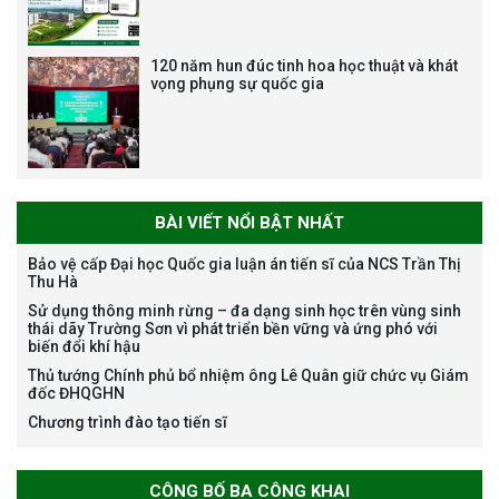
120 năm hun đúc tinh hoa học thuật và khát
vọng phụng sự quốc gia
Bảo vệ luận án tiến sĩ của NCS
Nguyễn Thế Thông
BÀI VIẾT NỔI BẬT NHẤT
Bảo vệ cấp Đại học Quốc gia luận án tiến sĩ của NCS Trần Thị
Thu Hà
Thông báo chương trình học
Sử dụng thông minh rừng – đa dạng sinh học trên vùng sinh
bổng Nagao tại Việt Nam năm
thái dãy Trường Sơn vì phát triển bền vững và ứng phó với
học 2026-2027
biến đổi khí hậu
Thủ tướng Chính phủ bổ nhiệm ông Lê Quân giữ chức vụ Giám
đốc ĐHQGHN
Chương trình đào tạo tiến sĩ
Thông báo về việc họp Tiểu
ban chuyên môn đánh giá hồ
CÔNG BỐ BA CÔNG KHAI
sơ chuyên môn cho các thí sinh