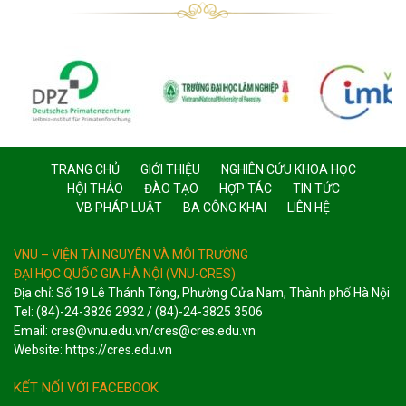
TRANG CHỦ
GIỚI THIỆU
NGHIÊN CỨU KHOA HỌC
HỘI THẢO
ĐÀO TẠO
HỢP TÁC
TIN TỨC
VB PHÁP LUẬT
BA CÔNG KHAI
LIÊN HỆ
VNU – VIỆN TÀI NGUYÊN VÀ MÔI TRƯỜNG
ĐẠI HỌC QUỐC GIA HÀ NỘI (VNU-CRES)
Địa chỉ: Số 19 Lê Thánh Tông, Phường Cửa Nam, Thành phố Hà Nội
Tel: (84)-24-3826 2932 / (84)-24-3825 3506
Email: cres@vnu.edu.vn/cres@cres.edu.vn
Website: https://cres.edu.vn
KẾT NỐI VỚI FACEBOOK