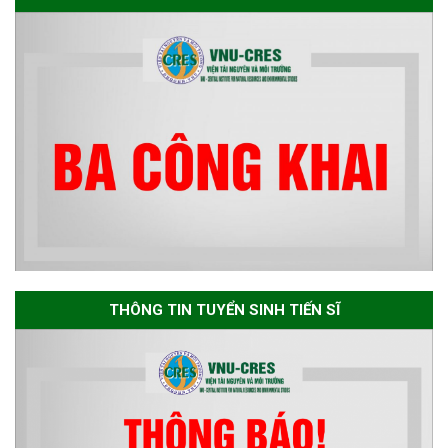
dự tuyển nghiên cứu sinh đợt 1
năm 2026
Thông báo danh sách thí sinh
đủ điều kiện dự tuyển Chương
trình đào tạo tiến sĩ chuyên
ngành Môi trường và phát triển
bền vững đợt 1 năm 2026
THÔNG TIN TUYỂN SINH TIẾN SĨ