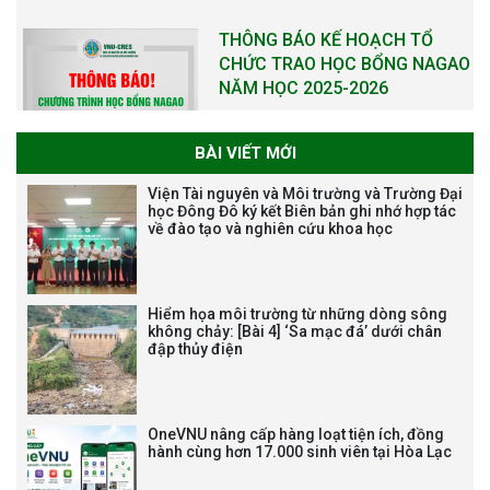
NĂM XÂY DỰNG VÀ PHÁT TRIỂN
VIỆN (1985-2025) VÀ ĐÓN
NHẬN HUÂN CHƯƠNG LAO
ĐỘNG HẠNG BA
BÀI VIẾT MỚI
Tạm dừng công tác tuyển dụng
Viện Tài nguyên và Môi trường và Trường Đại
học Đông Đô ký kết Biên bản ghi nhớ hợp tác
viên chức, người lao động các
về đào tạo và nghiên cứu khoa học
vị trí việc làm chức danh nghề
nghiệp chuyên môn dùng
chung trong ĐHQGHN
Hiểm họa môi trường từ những dòng sông
không chảy: [Bài 4] ‘Sa mạc đá’ dưới chân
đập thủy điện
Bảo vệ luận án tiến sĩ của NCS
Trương Mạnh Tuấn
OneVNU nâng cấp hàng loạt tiện ích, đồng
hành cùng hơn 17.000 sinh viên tại Hòa Lạc