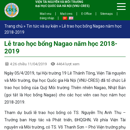
VIỆN TÀI NGUYÊN VÀ MÔI TRƯỜNG
ĐẠI HỌC QUỐC GIA HÀ NỘI (VNU-CRES)
Mail vnu
Mail cres
E-Office
Sitemaps
Đăng nhập
Trang chủ
»
Tin tức và sự kiện
»
Lễ trao học bổng Nagao năm học
2018-2019
Lễ trao học bổng Nagao năm học 2018-
2019
4:26 chiều 11/04/2019
4464 lượt xem
Ngày 05/4/2019, tại Hội trường 19 Lê Thánh Tông, Viện Tài nguyên
và Môi trường, Đại học Quốc gia Hà Nội (VNU-CRES) đã tổ chức Lễ
trao học bổng của Quỹ Môi trường Thiên nhiên Nagao, Nhật Bản
(gọi tắt là Học bổng Nagao) cho các học viên cao học năm học
2018-2019.
Tham dự buổi lễ trao học bổng có TS. Nguyễn Thị Anh Thu –
Trưởng ban Hợp tác và Phát triển, ĐHQGHN; Về phía Viện Tài
nguyên và Môi trường, có TS. Võ Thanh Sơn – Phó Viện trưởng phụ