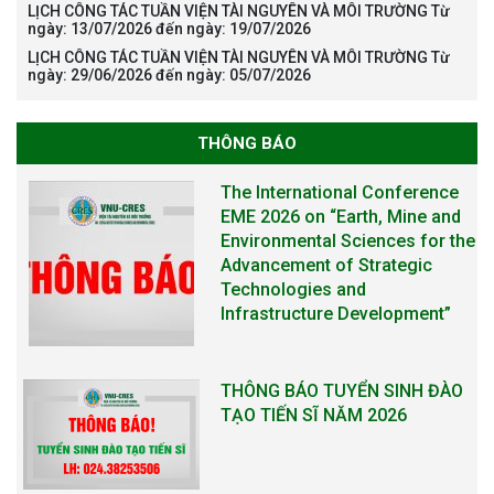
The International Conference
LỊCH CÔNG TÁC TUẦN VIỆN TÀI NGUYÊN VÀ MÔI TRƯỜNG Từ
EME 2026 on “Earth, Mine and
ngày: 13/07/2026 đến ngày: 19/07/2026
Environmental Sciences for the
LỊCH CÔNG TÁC TUẦN VIỆN TÀI NGUYÊN VÀ MÔI TRƯỜNG Từ
ngày: 29/06/2026 đến ngày: 05/07/2026
Advancement of Strategic
Technologies and
Infrastructure Development”
THÔNG BÁO
THÔNG BÁO TUYỂN SINH ĐÀO
TẠO TIẾN SĨ NĂM 2026
THÔNG BÁO KẾ HOẠCH TỔ
CHỨC TRAO HỌC BỔNG NAGAO
NĂM HỌC 2025-2026
THƯ CẢM ƠN LỄ KỶ NIỆM 40