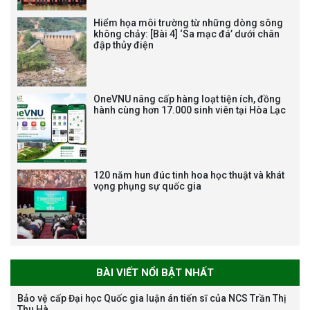
ĐỘNG HẠNG BA
Hiểm họa môi trường từ những dòng sông
không chảy: [Bài 4] ‘Sa mạc đá’ dưới chân
đập thủy điện
Tạm dừng công tác tuyển dụng
viên chức, người lao động các
vị trí việc làm chức danh nghề
OneVNU nâng cấp hàng loạt tiện ích, đồng
nghiệp chuyên môn dùng
hành cùng hơn 17.000 sinh viên tại Hòa Lạc
chung trong ĐHQGHN
120 năm hun đúc tinh hoa học thuật và khát
vọng phụng sự quốc gia
Bảo vệ luận án tiến sĩ của NCS
Trương Mạnh Tuấn
BÀI VIẾT NỔI BẬT NHẤT
Bảo vệ cấp Đại học Quốc gia luận án tiến sĩ của NCS Trần Thị
Thu Hà