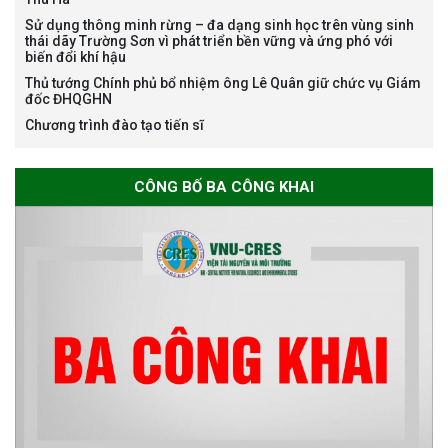
Bảo vệ luận án tiến sĩ của NCS
Sử dụng thông minh rừng – đa dạng sinh học trên vùng sinh
Nguyễn Thế Thông
thái dãy Trường Sơn vì phát triển bền vững và ứng phó với
biến đổi khí hậu
Thủ tướng Chính phủ bổ nhiệm ông Lê Quân giữ chức vụ Giám
đốc ĐHQGHN
Chương trình đào tạo tiến sĩ
Thông báo chương trình học
CÔNG BỐ BA CÔNG KHAI
bổng Nagao tại Việt Nam năm
học 2026-2027
Thông báo về việc họp Tiểu
ban chuyên môn đánh giá hồ
sơ chuyên môn cho các thí sinh
dự tuyển nghiên cứu sinh đợt 1
năm 2026