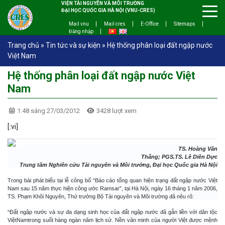
VIỆN TÀI NGUYÊN VÀ MÔI TRƯỜNG
ĐẠI HỌC QUỐC GIA HÀ NỘI (VNU-CRES)
Mail vnu
Mail cres
E-Office
Sitemaps
Đăng nhập
Trang chủ
»
Tin tức và sự kiện
»
Hệ thống phân loại đất ngập nước
Việt Nam
Hệ thống phân loại đất ngập nước Việt
Nam
1:48 sáng 27/03/2012
3428 lượt xem
[:vi]
TS. Hoàng Văn
Thắng; PGS.TS. Lê Diên Dực
Trung tâm Nghiên cứu Tài nguyên và Môi trường, Đại học Quốc gia Hà Nội
Trong bài phát biểu tại lễ công bố “Báo cáo tổng quan hiện trạng đất ngập nước Việt
Nam sau 15 năm thực hiện công ước Ramsar”, tại Hà Nội, ngày 16 tháng 1 năm 2006,
TS. Phạm Khôi Nguyên, Thứ trưởng Bộ Tài nguyên và Môi trường đã nêu rõ:
“Đất ngập nước và sự đa dạng sinh học của đất ngập nước đã gắn liền với dân tộc
ViệtNamtrong suốt hàng ngàn năm lịch sử. Nền văn minh của người Việt được mệnh