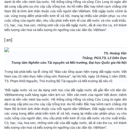
danh là nền văn minh lúa nước. Hệ thống sông Hồng và sông Cửu Long từ ngàn đời
đã cung cấp phù sa cho cày cấy trồng trọt. Ao hồ miền Bắc hay kênh rạch chằng chịt
Nam Bộ là hình ảnh thân thuộc của mỗi người dân ViệtNam. Đất ngập nước chính là
các vùng trọng điểm phát triển kinh tế xã hội, mang lại nhiều sản phẩm phục vụ cho
cuộc sống của người dân, nhu cầu phát triển kinh tế của đất nước và cho xuất khẩu.
Cò, hạc, rùa, hoa sen, những sinh vật của đất ngập nước, đã đi vào thơ ca, trở thành
biểu tượng văn hoá và biểu tượng tín ngưỡng của các dân tộc ViệtNam”.
[:en]
TS. Hoàng Văn
Thắng; PGS.TS. Lê Diên Dực
Trung tâm Nghiên cứu Tài nguyên và Môi trường, Đại học Quốc gia Hà Nội
Trong bài phát biểu tại lễ công bố “Báo cáo tổng quan hiện trạng đất ngập nước Việt
Nam sau 15 năm thực hiện công ước Ramsar”, tại Hà Nội, ngày 16 tháng 1 năm 2006,
TS. Phạm Khôi Nguyên, Thứ trưởng Bộ Tài nguyên và Môi trường đã nêu rõ:
“Đất ngập nước và sự đa dạng sinh học của đất ngập nước đã gắn liền với dân tộc
ViệtNamtrong suốt hàng ngàn năm lịch sử. Nền văn minh của người Việt được mệnh
danh là nền văn minh lúa nước. Hệ thống sông Hồng và sông Cửu Long từ ngàn đời
đã cung cấp phù sa cho cày cấy trồng trọt. Ao hồ miền Bắc hay kênh rạch chằng chịt
Nam Bộ là hình ảnh thân thuộc của mỗi người dân ViệtNam. Đất ngập nước chính là
các vùng trọng điểm phát triển kinh tế xã hội, mang lại nhiều sản phẩm phục vụ cho
cuộc sống của người dân, nhu cầu phát triển kinh tế của đất nước và cho xuất khẩu.
Cò, hạc, rùa, hoa sen, những sinh vật của đất ngập nước, đã đi vào thơ ca, trở thành
biểu tượng văn hoá và biểu tượng tín ngưỡng của các dân tộc ViệtNam”.