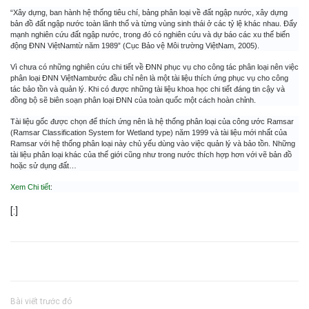
“Xây dựng, ban hành hệ thống tiêu chí, bảng phân loại về đất ngập nước, xây dựng
bản đồ đất ngập nước toàn lãnh thổ và từng vùng sinh thái ở các tỷ lệ khác nhau. Đẩy
mạnh nghiên cứu đất ngập nước, trong đó có nghiên cứu và dự báo các xu thế biến
động ĐNN ViệtNamtừ năm 1989” (Cục Bảo vệ Môi trường ViệtNam, 2005).
Vì chưa có những nghiên cứu chi tiết về ĐNN phục vụ cho công tác phân loại nên việc
phân loại ĐNN ViệtNambước đầu chỉ nên là một tài liệu thích ứng phục vụ cho công
tác bảo tồn và quản lý. Khi có được những tài liệu khoa học chi tiết đáng tin cậy và
đồng bộ sẽ biên soạn phân loại ĐNN của toàn quốc một cách hoàn chỉnh.
Tài liệu gốc được chọn để thích ứng nên là hệ thống phân loại của công ước Ramsar
(Ramsar Classification System for Wetland type) năm 1999 và tài liệu mới nhất của
Ramsar với hệ thống phân loại này chủ yếu dùng vào việc quản lý và bảo tồn. Những
tài liệu phân loại khác của thế giới cũng như trong nước thích hợp hơn với vẽ bản đồ
hoặc sử dụng đất…
Xem Chi tiết
:
[:]
Bài viết trước đó