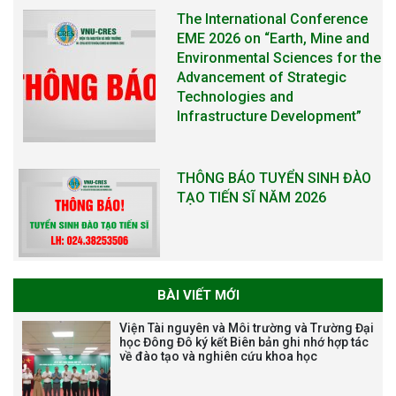
Technologies and
Infrastructure Development”
THÔNG BÁO TUYỂN SINH ĐÀO
TẠO TIẾN SĨ NĂM 2026
THÔNG BÁO KẾ HOẠCH TỔ
CHỨC TRAO HỌC BỔNG NAGAO
NĂM HỌC 2025-2026
BÀI VIẾT MỚI
THƯ CẢM ƠN LỄ KỶ NIỆM 40
Viện Tài nguyên và Môi trường và Trường Đại
NĂM XÂY DỰNG VÀ PHÁT TRIỂN
học Đông Đô ký kết Biên bản ghi nhớ hợp tác
về đào tạo và nghiên cứu khoa học
VIỆN (1985-2025) VÀ ĐÓN
NHẬN HUÂN CHƯƠNG LAO