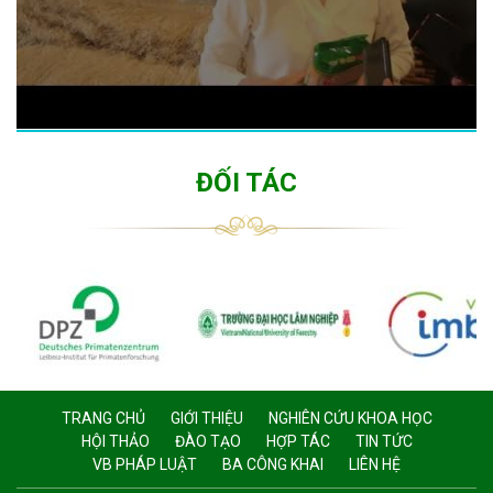
ĐỐI TÁC
TRANG CHỦ
GIỚI THIỆU
NGHIÊN CỨU KHOA HỌC
HỘI THẢO
ĐÀO TẠO
HỢP TÁC
TIN TỨC
VB PHÁP LUẬT
BA CÔNG KHAI
LIÊN HỆ