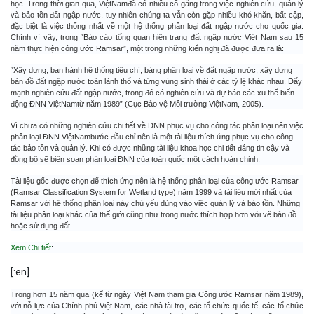
học. Trong thời gian qua, ViệtNamđã có nhiều cố gắng trong việc nghiên cứu, quản lý
và bảo tồn đất ngập nước, tuy nhiên chúng ta vẫn còn gặp nhiều khó khăn, bất cập,
đặc biệt là việc thống nhất về một hệ thống phân loại đất ngập nước cho quốc gia.
Chính vì vậy, trong “Báo cáo tổng quan hiện trạng đất ngập nước Việt Nam sau 15
năm thực hiện công ước Ramsar”, một trong những kiến nghị đã được đưa ra là:
“Xây dựng, ban hành hệ thống tiêu chí, bảng phân loại về đất ngập nước, xây dựng
bản đồ đất ngập nước toàn lãnh thổ và từng vùng sinh thái ở các tỷ lệ khác nhau. Đẩy
mạnh nghiên cứu đất ngập nước, trong đó có nghiên cứu và dự báo các xu thế biến
động ĐNN ViệtNamtừ năm 1989” (Cục Bảo vệ Môi trường ViệtNam, 2005).
Vì chưa có những nghiên cứu chi tiết về ĐNN phục vụ cho công tác phân loại nên việc
phân loại ĐNN ViệtNambước đầu chỉ nên là một tài liệu thích ứng phục vụ cho công
tác bảo tồn và quản lý. Khi có được những tài liệu khoa học chi tiết đáng tin cậy và
đồng bộ sẽ biên soạn phân loại ĐNN của toàn quốc một cách hoàn chỉnh.
Tài liệu gốc được chọn để thích ứng nên là hệ thống phân loại của công ước Ramsar
(Ramsar Classification System for Wetland type) năm 1999 và tài liệu mới nhất của
Ramsar với hệ thống phân loại này chủ yếu dùng vào việc quản lý và bảo tồn. Những
tài liệu phân loại khác của thế giới cũng như trong nước thích hợp hơn với vẽ bản đồ
hoặc sử dụng đất…
Xem Chi tiết
:
[:en]
Trong hơn 15 năm qua (kể từ ngày Việt Nam tham gia Công ước Ramsar năm 1989),
với nỗ lực của Chính phủ Việt Nam, các nhà tài trợ, các tổ chức quốc tế, các tổ chức