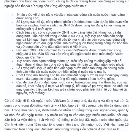
phi chính phủ trong và ngoài nước, chúng ta đã có những bước tiến đáng kể trong sự
nghiệp bảo tồn và sử dụng bền vững đất ngập nước như:
Nhận thức về chức năng và giá trị của các vùng đất ngập nước ngày càng
được nâng cao;
Số lượng các đề tài, công trình nghiên cứu khoa học, các dự án liên quan đến
bảo tồn và phục hồi hệ sinh thái ĐNN đã được tăng lên đáng kể và mang lại
những kết quả nhất định;
Cách tiếp cận, công cụ quản lý ĐNN ngày càng hiện đại, khoa học và đa
dạng hơn. Đặc biệt chỉ trong 2 năm 2003-2004, một loạt các văn bản pháp
quy và kế hoạch hành động về bảo tồn và khai thác bền vững các vùng đất
ngập nước đã ra đời, góp phần định hướng quan trọng trong công tác bảo tồn
và sử dụng bền vững đất ngập nước ở Việt Nam;
Đến năm 2005, khu Ramsar thứ 2 của ViệtNamđã được chính thức công
nhận đó là khu Bàu Sấu và các vùng đất ngập nước theo mùa thuộc Vườn
Quốc gia Cát Tiên.
Tuy nhiên, bên cạnh những thành tựu trên đây chúng ta cũng gặp một số
thách thức không nhỏ trong công tác quản lý, bảo tồn đất ngập nước nhưà:
Số lượng kiểu loại và diện tích đất ngập nước nhân tạo tăng lên nhưng diện
tích các kiểu đất ngập nước tự nhiên giảm đi ngày càng mạnh;
Chất lượng môi trường các hệ sinh thái đất ngập nước bị suy thoái ngày càng
mạnh, đa dạng sinh học các vùng đất ngập nước có xu hướng giảm;
Các đe doạ đối với đất ngập nước có xu hướng gia tăng như thiên tai, sức ép
dân số, khai thác quá mức và bất hợp lý, bất cập về phương thức, cơ chế, bộ
máy quản lý, thiếu sự kết hợp giữa chiến lược phát triển kinh tế với bảo vệ tài
nguyên, môi trường…
Có thể thấy rõ là đất ngập nước ViệtNamrất phong phú, đa dạng và đóng vai trò rất
quan trọng trong đời sống kinh tế – xã hội, bảo vệ môi trường, bảo tồn đa dạng sinh
học. Trong thời gian qua, ViệtNamđã có nhiều cố gắng trong việc nghiên cứu, quản lý
và bảo tồn đất ngập nước, tuy nhiên chúng ta vẫn còn gặp nhiều khó khăn, bất cập,
đặc biệt là việc thống nhất về một hệ thống phân loại đất ngập nước cho quốc gia.
Chính vì vậy, trong “Báo cáo tổng quan hiện trạng đất ngập nước Việt Nam sau 15
năm thực hiện công ước Ramsar”, một trong những kiến nghị đã được đưa ra là: