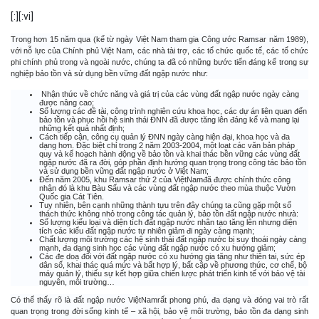
[:]
[:vi]
Trong hơn 15 năm qua (kể từ ngày Việt Nam tham gia Công ước Ramsar năm 1989),
với nỗ lực của Chính phủ Việt Nam, các nhà tài trợ, các tổ chức quốc tế, các tổ chức
phi chính phủ trong và ngoài nước, chúng ta đã có những bước tiến đáng kể trong sự
nghiệp bảo tồn và sử dụng bền vững đất ngập nước như:
Nhận thức về chức năng và giá trị của các vùng đất ngập nước ngày càng
được nâng cao;
Số lượng các đề tài, công trình nghiên cứu khoa học, các dự án liên quan đến
bảo tồn và phục hồi hệ sinh thái ĐNN đã được tăng lên đáng kể và mang lại
những kết quả nhất định;
Cách tiếp cận, công cụ quản lý ĐNN ngày càng hiện đại, khoa học và đa
dạng hơn. Đặc biệt chỉ trong 2 năm 2003-2004, một loạt các văn bản pháp
quy và kế hoạch hành động về bảo tồn và khai thác bền vững các vùng đất
ngập nước đã ra đời, góp phần định hướng quan trọng trong công tác bảo tồn
và sử dụng bền vững đất ngập nước ở Việt Nam;
Đến năm 2005, khu Ramsar thứ 2 của ViệtNamđã được chính thức công
nhận đó là khu Bàu Sấu và các vùng đất ngập nước theo mùa thuộc Vườn
Quốc gia Cát Tiên.
Tuy nhiên, bên cạnh những thành tựu trên đây chúng ta cũng gặp một số
thách thức không nhỏ trong công tác quản lý, bảo tồn đất ngập nước nhưà:
Số lượng kiểu loại và diện tích đất ngập nước nhân tạo tăng lên nhưng diện
tích các kiểu đất ngập nước tự nhiên giảm đi ngày càng mạnh;
Chất lượng môi trường các hệ sinh thái đất ngập nước bị suy thoái ngày càng
mạnh, đa dạng sinh học các vùng đất ngập nước có xu hướng giảm;
Các đe doạ đối với đất ngập nước có xu hướng gia tăng như thiên tai, sức ép
dân số, khai thác quá mức và bất hợp lý, bất cập về phương thức, cơ chế, bộ
máy quản lý, thiếu sự kết hợp giữa chiến lược phát triển kinh tế với bảo vệ tài
nguyên, môi trường…
Có thể thấy rõ là đất ngập nước ViệtNamrất phong phú, đa dạng và đóng vai trò rất
quan trọng trong đời sống kinh tế – xã hội, bảo vệ môi trường, bảo tồn đa dạng sinh