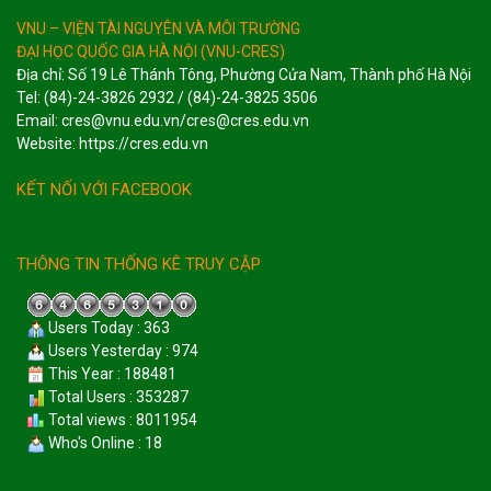
VNU – VIỆN TÀI NGUYÊN VÀ MÔI TRƯỜNG
ĐẠI HỌC QUỐC GIA HÀ NỘI (VNU-CRES)
Địa chỉ: Số 19 Lê Thánh Tông, Phường Cửa Nam, Thành phố Hà Nội
Tel: (84)-24-3826 2932 / (84)-24-3825 3506
Email: cres@vnu.edu.vn/cres@cres.edu.vn
Website: https://cres.edu.vn
KẾT NỐI VỚI FACEBOOK
THÔNG TIN THỐNG KÊ TRUY CẬP
Users Today : 363
Users Yesterday : 974
This Year : 188481
Total Users : 353287
Total views : 8011954
Who's Online : 18