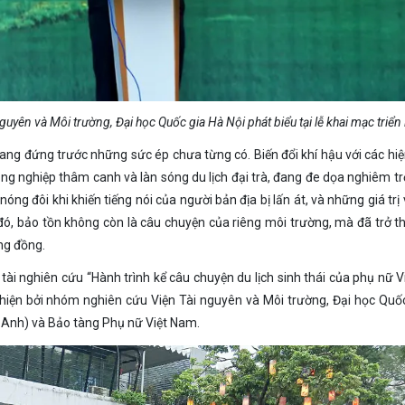
yên và Môi trường, Đại học Quốc gia Hà Nội phát biểu tại lễ khai mạc triển
ang đứng trước những sức ép chưa từng có. Biến đổi khí hậu với các hi
nông nghiệp thâm canh và làn sóng du lịch đại trà, đang đe dọa nghiêm t
nóng đôi khi khiến tiếng nói của người bản địa bị lấn át, và những giá trị
đó, bảo tồn không còn là câu chuyện của riêng môi trường, mà đã trở t
ộng đồng.
 tài nghiên cứu “Hành trình kể câu chuyện du lịch sinh thái của phụ nữ 
c hiện bởi nhóm nghiên cứu Viện Tài nguyên và Môi trường, Đại học Quố
c Anh) và Bảo tàng Phụ nữ Việt Nam.