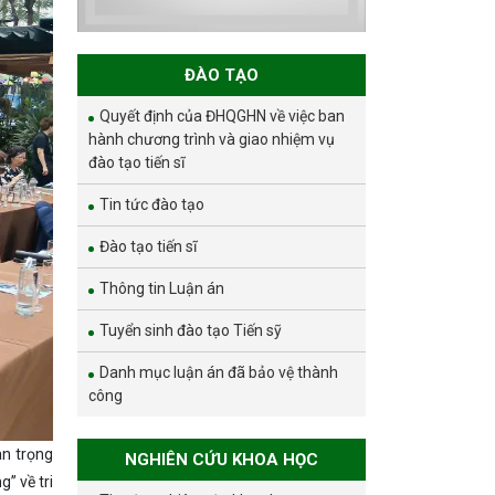
ĐÓN NHẬN HUÂN
CHƯƠNG LAO
ĐỘNG HẠNG BA
ĐÀO TẠO
Quyết định của ĐHQGHN về việc ban
hành chương trình và giao nhiệm vụ
đào tạo tiến sĩ
Tin tức đào tạo
Đào tạo tiến sĩ
Thông tin Luận án
Tuyển sinh đào tạo Tiến sỹ
Danh mục luận án đã bảo vệ thành
công
an trọng
NGHIÊN CỨU KHOA HỌC
” về tri