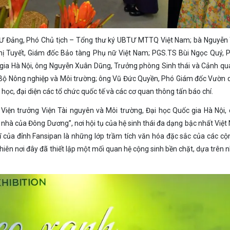
 TƯ Đảng, Phó Chủ tịch – Tổng thư ký UBTƯ MTTQ Việt Nam; bà Nguyễn
hị Tuyết, Giám đốc Bảo tàng Phụ nữ Việt Nam; PGS.TS Bùi Ngọc Quý, 
 gia Hà Nội, ông Nguyễn Xuân Dũng, Trưởng phòng Sinh thái và Cảnh qu
, Bộ Nông nghiệp và Môi trường; ông Vũ Đức Quyền, Phó Giám đốc Vườn 
học, đại diện các tổ chức quốc tế và các cơ quan thông tấn báo chí.
 Viện trưởng Viện Tài nguyên và Môi trường, Đại học Quốc gia Hà Nội, 
nhà của Đông Dương”, nơi hội tụ của hệ sinh thái đa dạng bậc nhất Việt
vĩ của đỉnh Fansipan là những lớp trầm tích văn hóa đặc sắc của các c
nhiên nơi đây đã thiết lập một mối quan hệ cộng sinh bền chặt, dựa trên n