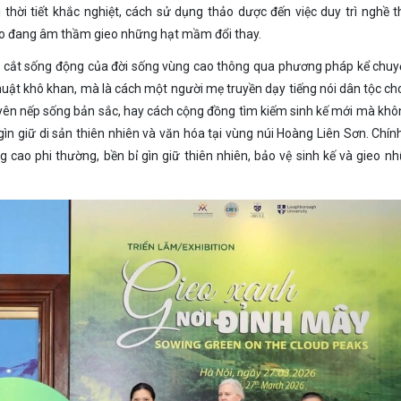
 thời tiết khắc nghiệt, cách sử dụng thảo dược đến việc duy trì nghề 
 cao đang âm thầm gieo những hạt mầm đổi thay.
át cắt sống động của đời sống vùng cao thông qua phương pháp kể chu
huật khô khan, mà là cách một người mẹ truyền dạy tiếng nói dân tộc cho
ên nếp sống bản sắc, hay cách cộng đồng tìm kiếm sinh kế mới mà kh
ìn giữ di sản thiên nhiên và văn hóa tại vùng núi Hoàng Liên Sơn. Chí
 cao phi thường, bền bỉ gìn giữ thiên nhiên, bảo vệ sinh kế và gieo n