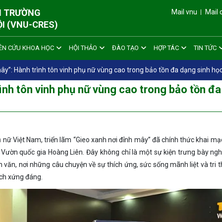
ÔI TRƯỜNG
Mail vnu
Mail 
ỘI (VNU-CRES)
ÊN CỨU KHOA HỌC
HỘI THẢO
ĐÀO TẠO
HỢP TÁC
TIN TỨC
ây”: Hành trình tôn vinh phụ nữ vùng cao trong bảo tồn đa dạng sinh học 
ình tôn vinh phụ nữ vùng cao trong bảo tồn đa
nữ Việt Nam, triển lãm “Gieo xanh nơi đỉnh mây” đã chính thức khai m
ườn quốc gia Hoàng Liên. Đây không chỉ là một sự kiện trưng bày ngh
văn, nơi những câu chuyện về sự thích ứng, sức sống mãnh liệt và tri 
ách xứng đáng.