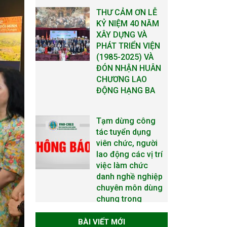
Tạm dừng công
tác tuyển dụng
viên chức, người
lao động các vị trí
việc làm chức
danh nghề nghiệp
chuyên môn dùng
chung trong
ĐHQGHN
Bảo vệ luận án tiến
sĩ của NCS Trương
Mạnh Tuấn
Bảo vệ luận án tiến
sĩ của NCS Nguyễn
BÀI VIẾT MỚI
Thế Thông