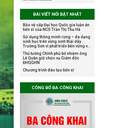
sách thí sinh đủ
điều kiện dự tuyển
BÀI VIẾT NỔI BẬT NHẤT
Chương trình đào
tạo tiến sĩ chuyên
Bảo vệ cấp Đại học Quốc gia luận án
tiến sĩ của NCS Trần Thị Thu Hà
ngành Môi trường
Sử dụng thông minh rừng – đa dạng
và phát triển bền
sinh học trên vùng sinh thái dãy
vững đợt 1 năm
Trường Sơn vì phát triển bền vững và
2026
ứng phó với biến đổi khí hậu
Thủ tướng Chính phủ bổ nhiệm ông
Lê Quân giữ chức vụ Giám đốc
ĐHQGHN
The International
Chương trình đào tạo tiến sĩ
Conference EME
2026 on “Earth,
Mine and
CÔNG BỐ BA CÔNG KHAI
Environmental
Sciences for the
Advancement of
Strategic
Technologies and
Infrastructure