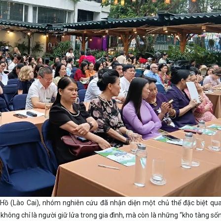
 Hồ (Lào Cai), nhóm nghiên cứu đã nhận diện một chủ thể đặc biệt qu
không chỉ là người giữ lửa trong gia đình, mà còn là những “kho tàng sống