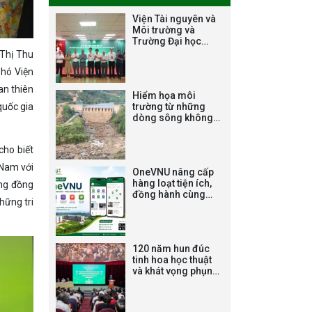
Viện Tài nguyên và
Môi trường và
Trường Đại học
Đông Đô ký kết Biên
 Thị Thu
Thông báo chương
bản ghi nhớ hợp tác
Phó Viện
trình học bổng
về đào tạo và
nghiên cứu khoa
Nagao tại Việt Nam
an thiên
Hiểm họa môi
học
năm học 2026-
trường từ những
quốc gia
dòng sông không
2027
chảy: [Bài 4] ‘Sa
mạc đá’ dưới chân
cho biết
đập thủy điện
Thông báo về việc
 Nam với
OneVNU nâng cấp
họp Tiểu ban
hàng loạt tiện ích,
ộng đồng
chuyên môn đánh
đồng hành cùng
hững tri
hơn 17.000 sinh
giá hồ sơ chuyên
viên tại Hòa Lạc
môn cho các thí
sinh dự tuyển
120 năm hun đúc
nghiên cứu sinh
tinh hoa học thuật
đợt 1 năm 2026
và khát vọng phụng
sự quốc gia
Thông báo danh