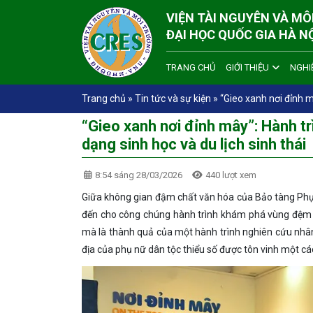
VIỆN TÀI NGUYÊN VÀ M
ĐẠI HỌC QUỐC GIA HÀ N
TRANG CHỦ
GIỚI THIỆU
NGHI
Trang chủ
»
Tin tức và sự kiện
»
“Gieo xanh nơi đỉnh m
“Gieo xanh nơi đỉnh mây”: Hành tr
dạng sinh học và du lịch sinh thái
8:54 sáng 28/03/2026
440 lượt xem
Giữa không gian đậm chất văn hóa của Bảo tàng Phụ 
đến cho công chúng hành trình khám phá vùng đệm V
mà là thành quả của một hành trình nghiên cứu nhân 
địa của phụ nữ dân tộc thiểu số được tôn vinh một c