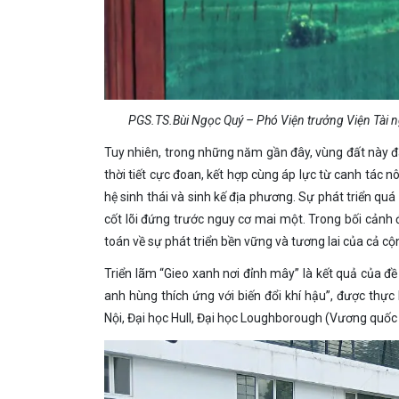
PGS.TS.Bùi Ngọc Quý – Phó Viện trưởng Viện Tài ngu
Tuy nhiên, trong những năm gần đây, vùng đất này đ
thời tiết cực đoan, kết hợp cùng áp lực từ canh tác 
hệ sinh thái và sinh kế địa phương. Sự phát triển quá 
cốt lõi đứng trước nguy cơ mai một. Trong bối cảnh 
toán về sự phát triển bền vững và tương lai của cả c
Triển lãm “Gieo xanh nơi đỉnh mây” là kết quả của đề
anh hùng thích ứng với biến đổi khí hậu”, được thự
Nội, Đại học Hull, Đại học Loughborough (Vương quố