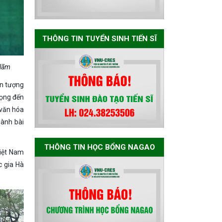
Development”
THÔNG BÁO
THÔNG TIN TUYỂN SINH TIẾN SĨ
TUYỂN SINH ĐÀO
TẠO TIẾN SĨ NĂM
2026
 lãm
ện tượng
THÔNG BÁO KẾ
rọng đến
HOẠCH TỔ CHỨC
 văn hóa
TRAO HỌC BỔNG
hành bài
NAGAO NĂM HỌC
2025-2026
THÔNG TIN HỌC BỔNG NAGAO
Việt Nam
c gia Hà
THƯ CẢM ƠN LỄ
KỶ NIỆM 40 NĂM
XÂY DỰNG VÀ
PHÁT TRIỂN VIỆN
(1985-2025) VÀ