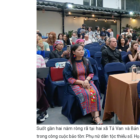
Suốt gần hai năm ròng rã tại hai xã Tả Van và Bản
trong công cuộc bảo tồn: Phụ nữ dân tộc thiểu số. Họ 