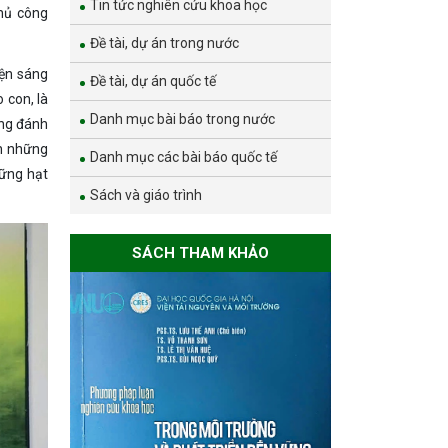
Tin tức nghiên cứu khoa học
thủ công
Đề tài, dự án trong nước
yện sáng
Đề tài, dự án quốc tế
 con, là
Danh mục bài báo trong nước
ông đánh
nh những
Danh mục các bài báo quốc tế
hững hạt
Sách và giáo trình
SÁCH THAM KHẢO