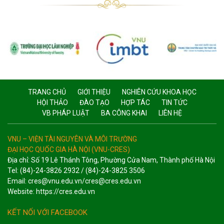
TRANG CHỦ
GIỚI THIỆU
NGHIÊN CỨU KHOA HỌC
HỘI THẢO
ĐÀO TẠO
HỢP TÁC
TIN TỨC
VB PHÁP LUẬT
BA CÔNG KHAI
LIÊN HỆ
VNU – VIỆN TÀI NGUYÊN VÀ MÔI TRƯỜNG
ĐẠI HỌC QUỐC GIA HÀ NỘI (VNU-CRES)
Địa chỉ: Số 19 Lê Thánh Tông, Phường Cửa Nam, Thành phố Hà Nội
Tel: (84)-24-3826 2932 / (84)-24-3825 3506
Email: cres@vnu.edu.vn/cres@cres.edu.vn
Website: https://cres.edu.vn
KẾT NỐI VỚI FACEBOOK