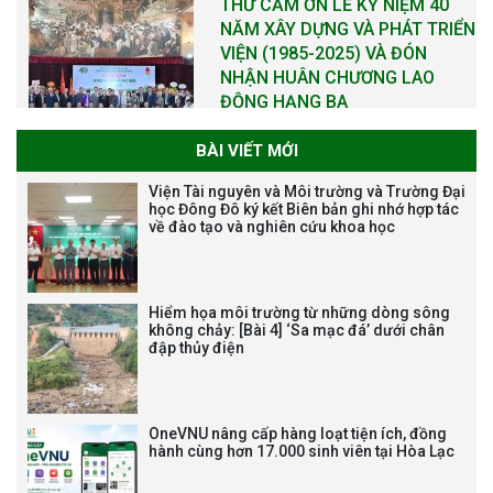
NĂM XÂY DỰNG VÀ PHÁT TRIỂN
VIỆN (1985-2025) VÀ ĐÓN
NHẬN HUÂN CHƯƠNG LAO
ĐỘNG HẠNG BA
BÀI VIẾT MỚI
Tạm dừng công tác tuyển dụng
Viện Tài nguyên và Môi trường và Trường Đại
viên chức, người lao động các
học Đông Đô ký kết Biên bản ghi nhớ hợp tác
về đào tạo và nghiên cứu khoa học
vị trí việc làm chức danh nghề
nghiệp chuyên môn dùng
chung trong ĐHQGHN
Hiểm họa môi trường từ những dòng sông
không chảy: [Bài 4] ‘Sa mạc đá’ dưới chân
đập thủy điện
Bảo vệ luận án tiến sĩ của NCS
Trương Mạnh Tuấn
OneVNU nâng cấp hàng loạt tiện ích, đồng
hành cùng hơn 17.000 sinh viên tại Hòa Lạc