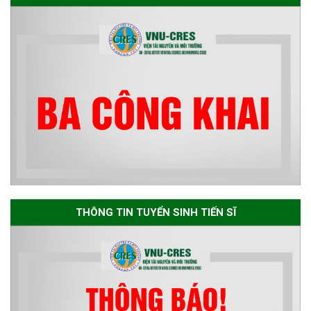
dự tuyển nghiên cứu sinh đợt 1
năm 2026
Thông báo danh sách thí sinh
đủ điều kiện dự tuyển Chương
trình đào tạo tiến sĩ chuyên
ngành Môi trường và phát triển
bền vững đợt 1 năm 2026
The International Conference
EME 2026 on “Earth, Mine and
THÔNG TIN TUYỂN SINH TIẾN SĨ
Environmental Sciences for the
Advancement of Strategic
Technologies and
Infrastructure Development”