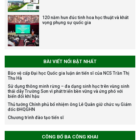
120 năm hun đúc tinh hoa học thuật và khát
vọng phụng sự quốc gia
Bảo vệ luận án tiến sĩ của NCS
Nguyễn Thế Thông
BÀI VIẾT NỔI BẬT NHẤT
Bảo vệ cấp Đại học Quốc gia luận án tiến sĩ của NCS Trần Thị
Thu Hà
Thông báo chương trình học
Sử dụng thông minh rừng – đa dạng sinh học trên vùng sinh
bổng Nagao tại Việt Nam năm
thái dãy Trường Sơn vì phát triển bền vững và ứng phó với
học 2026-2027
biến đổi khí hậu
Thủ tướng Chính phủ bổ nhiệm ông Lê Quân giữ chức vụ Giám
đốc ĐHQGHN
Chương trình đào tạo tiến sĩ
Thông báo về việc họp Tiểu
ban chuyên môn đánh giá hồ
sơ chuyên môn cho các thí sinh
CÔNG BỐ BA CÔNG KHAI