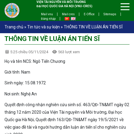
VIỆN TÀI NGUYÊN VÀ MÔI TRƯỜNG
ĐẠI HỌC QUỐC GIA HÀ NỘI (VNU-CRES)
Mail vnu
Mail cres
E-Office
Sitemaps
Đăng nhập
Trang chủ
»
Tin tức và sự kiện
»
THÔNG TIN VỀ LUẬN ÁN TIẾN SĨ
THÔNG TIN VỀ LUẬN ÁN TIẾN SĨ
5:25 chiều 05/11/2024
563 lượt xem
Họ và tên NCS: Ngô Tiến Chương
Giới tính: Nam
Sinh ngày: 15.08.1972
Nơi sinh: Nghệ An
Quyết định công nhận nghiên cứu sinh số. 463/QĐ-TN&MT ngày 02
tháng 12 năm 2020 của Viện Tài nguyên và Môi trường, Đại học
Quốc gia Hà Nội; Quyết định 163/QĐ-TN&MT ngày 19/5/2021 về
việc giao đề tài và người hướng dẫn luận án tiến sĩ cho nghiên cứu