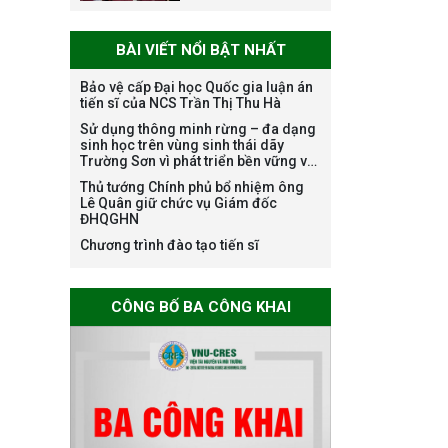
Thông báo về việc
họp Tiểu ban
chuyên môn đánh
BÀI VIẾT NỔI BẬT NHẤT
giá hồ sơ chuyên
Bảo vệ cấp Đại học Quốc gia luận án
môn cho các thí
tiến sĩ của NCS Trần Thị Thu Hà
sinh dự tuyển
Sử dụng thông minh rừng – đa dạng
nghiên cứu sinh
sinh học trên vùng sinh thái dãy
đợt 1 năm 2026
Trường Sơn vì phát triển bền vững và
ứng phó với biến đổi khí hậu
Thủ tướng Chính phủ bổ nhiệm ông
Lê Quân giữ chức vụ Giám đốc
Thông báo danh
ĐHQGHN
sách thí sinh đủ
Chương trình đào tạo tiến sĩ
điều kiện dự tuyển
Chương trình đào
tạo tiến sĩ chuyên
CÔNG BỐ BA CÔNG KHAI
ngành Môi trường
và phát triển bền
vững đợt 1 năm
2026