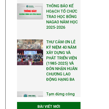
THƯ CẢM ƠN LỄ
KỶ NIỆM 40 NĂM
XÂY DỰNG VÀ
PHÁT TRIỂN VIỆN
(1985-2025) VÀ
ĐÓN NHẬN HUÂN
CHƯƠNG LAO
ĐỘNG HẠNG BA
Tạm dừng công
tác tuyển dụng
viên chức, người
lao động các vị trí
việc làm chức
danh nghề nghiệp
chuyên môn dùng
chung trong
ĐHQGHN
BÀI VIẾT MỚI