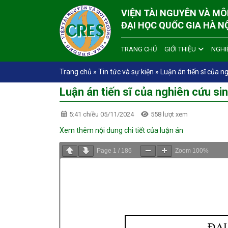
VIỆN TÀI NGUYÊN VÀ M
ĐẠI HỌC QUỐC GIA HÀ N
TRANG CHỦ
GIỚI THIỆU
NGHI
Trang chủ
»
Tin tức và sự kiện
»
Luận án tiến sĩ của 
Luận án tiến sĩ của nghiên cứu s
5:41 chiều 05/11/2024
558 lượt xem
Xem thêm nội dung chi tiết của luận án
Page
1
/
186
Zoom
100%