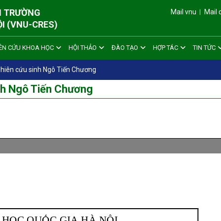
ÔI TRƯỜNG
Mail vnu
Mail 
ỘI (VNU-CRES)
ÊN CỨU KHOA HỌC
HỘI THẢO
ĐÀO TẠO
HỢP TÁC
TIN TỨC
nghiên cứu sinh Ngô Tiến Chương
inh Ngô Tiến Chương