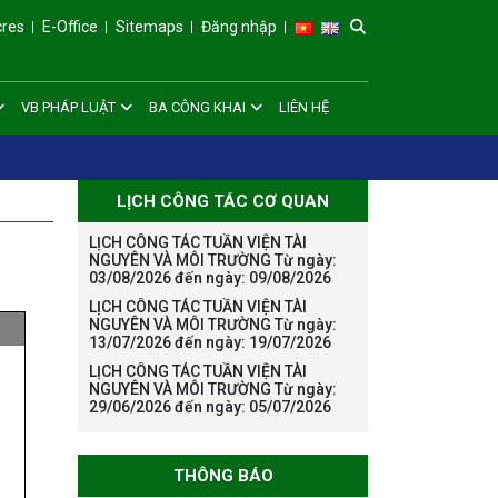
cres
E-Office
Sitemaps
Đăng nhập
VB PHÁP LUẬT
BA CÔNG KHAI
LIÊN HỆ
LỊCH CÔNG TÁC CƠ QUAN
LỊCH CÔNG TÁC TUẦN VIỆN TÀI
NGUYÊN VÀ MÔI TRƯỜNG Từ ngày:
03/08/2026 đến ngày: 09/08/2026
LỊCH CÔNG TÁC TUẦN VIỆN TÀI
NGUYÊN VÀ MÔI TRƯỜNG Từ ngày:
13/07/2026 đến ngày: 19/07/2026
THÔNG BÁO KẾ
LỊCH CÔNG TÁC TUẦN VIỆN TÀI
HOẠCH TỔ CHỨC
NGUYÊN VÀ MÔI TRƯỜNG Từ ngày:
29/06/2026 đến ngày: 05/07/2026
TRAO HỌC BỔNG
NAGAO NĂM HỌC
2025-2026
THÔNG BÁO