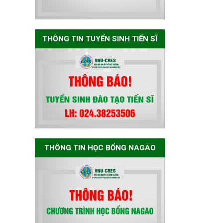
The International
Conference EME
2026 on “Earth,
Mine and
THÔNG TIN TUYỂN SINH TIẾN SĨ
Environmental
Sciences for the
Advancement of
Strategic
Technologies and
Infrastructure
Development”
THÔNG BÁO
THÔNG TIN HỌC BỔNG NAGAO
TUYỂN SINH ĐÀO
TẠO TIẾN SĨ NĂM
2026