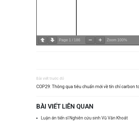
Page
1
/
186
Zoom
100%
Bài viết trước đó
COP29: Thông qua tiêu chuẩn mới về tín chỉ carbon t
BÀI VIẾT LIÊN QUAN
Luận án tiến sĩ Nghiên cứu sinh Vũ Văn Khoát