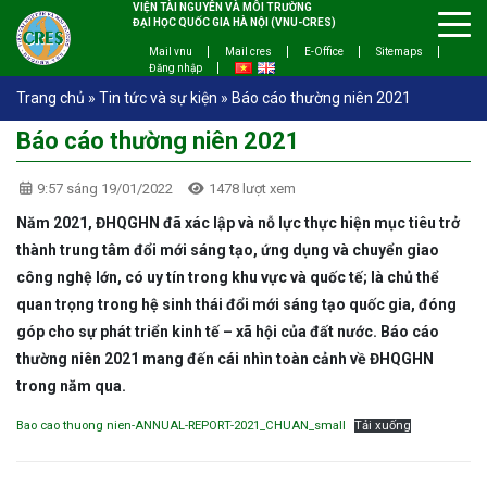
VIỆN TÀI NGUYÊN VÀ MÔI TRƯỜNG
ĐẠI HỌC QUỐC GIA HÀ NỘI (VNU-CRES)
Mail vnu
Mail cres
E-Office
Sitemaps
Đăng nhập
Trang chủ
»
Tin tức và sự kiện
»
Báo cáo thường niên 2021
Báo cáo thường niên 2021
9:57 sáng 19/01/2022
1478 lượt xem
Năm 2021, ĐHQGHN đã xác lập và nỗ lực thực hiện mục tiêu trở
thành trung tâm đổi mới sáng tạo, ứng dụng và chuyển giao
công nghệ lớn, có uy tín trong khu vực và quốc tế; là chủ thể
quan trọng trong hệ sinh thái đổi mới sáng tạo quốc gia, đóng
góp cho sự phát triển kinh tế – xã hội của đất nước. Báo cáo
thường niên 2021 mang đến cái nhìn toàn cảnh về ĐHQGHN
trong năm qua.
Bao cao thuong nien-ANNUAL-REPORT-2021_CHUAN_small
Tải xuống