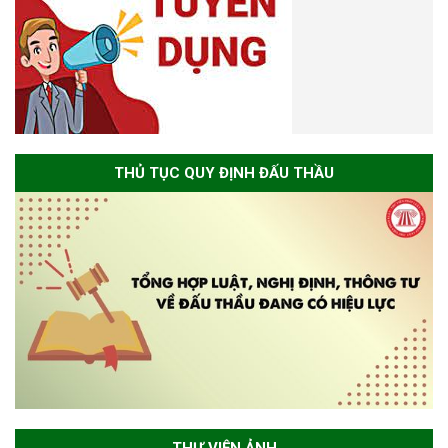
THỦ TỤC QUY ĐỊNH ĐẤU THẦU
THƯ VIỆN ẢNH