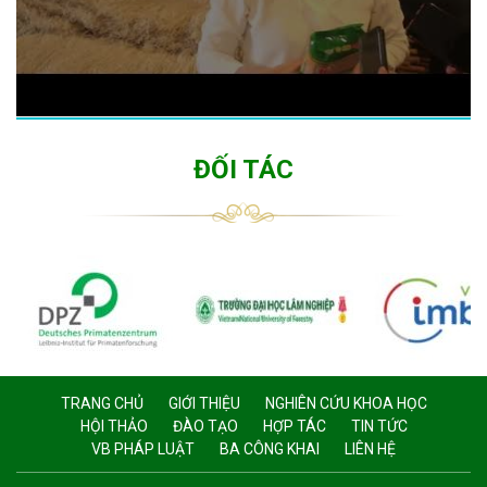
ĐỐI TÁC
TRANG CHỦ
GIỚI THIỆU
NGHIÊN CỨU KHOA HỌC
HỘI THẢO
ĐÀO TẠO
HỢP TÁC
TIN TỨC
VB PHÁP LUẬT
BA CÔNG KHAI
LIÊN HỆ