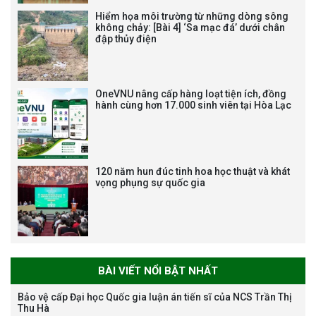
Hiểm họa môi trường từ những dòng sông
không chảy: [Bài 4] ‘Sa mạc đá’ dưới chân
đập thủy điện
Tạm dừng công tác tuyển dụng
viên chức, người lao động các
vị trí việc làm chức danh nghề
OneVNU nâng cấp hàng loạt tiện ích, đồng
nghiệp chuyên môn dùng
hành cùng hơn 17.000 sinh viên tại Hòa Lạc
chung trong ĐHQGHN
120 năm hun đúc tinh hoa học thuật và khát
vọng phụng sự quốc gia
Bảo vệ luận án tiến sĩ của NCS
Trương Mạnh Tuấn
BÀI VIẾT NỔI BẬT NHẤT
Bảo vệ cấp Đại học Quốc gia luận án tiến sĩ của NCS Trần Thị
Thu Hà
Bảo vệ luận án tiến sĩ của NCS