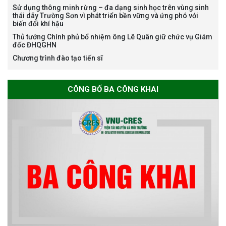
Sử dụng thông minh rừng – đa dạng sinh học trên vùng sinh
Nguyễn Thế Thông
thái dãy Trường Sơn vì phát triển bền vững và ứng phó với
biến đổi khí hậu
Thủ tướng Chính phủ bổ nhiệm ông Lê Quân giữ chức vụ Giám
đốc ĐHQGHN
Chương trình đào tạo tiến sĩ
Thông báo chương trình học
CÔNG BỐ BA CÔNG KHAI
bổng Nagao tại Việt Nam năm
học 2026-2027
Thông báo về việc họp Tiểu
ban chuyên môn đánh giá hồ
sơ chuyên môn cho các thí sinh
dự tuyển nghiên cứu sinh đợt 1
năm 2026