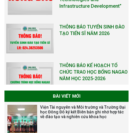
Infrastructure Development”
THÔNG BÁO TUYỂN SINH ĐÀO
TẠO TIẾN SĨ NĂM 2026
THÔNG BÁO KẾ HOẠCH TỔ
CHỨC TRAO HỌC BỔNG NAGAO
NĂM HỌC 2025-2026
BÀI VIẾT MỚI
THƯ CẢM ƠN LỄ KỶ NIỆM 40
Viện Tài nguyên và Môi trường và Trường Đại
NĂM XÂY DỰNG VÀ PHÁT TRIỂN
học Đông Đô ký kết Biên bản ghi nhớ hợp tác
về đào tạo và nghiên cứu khoa học
VIỆN (1985-2025) VÀ ĐÓN
NHẬN HUÂN CHƯƠNG LAO
ĐỘNG HẠNG BA