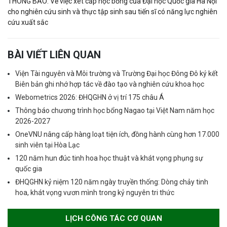
THÔNG BÁO: Về việc xét cấp học bổng của Đại học Quốc gia Hà Nội
cho nghiên cứu sinh và thực tập sinh sau tiến sĩ có năng lực nghiên
cứu xuất sắc
BÀI VIẾT LIÊN QUAN
Viện Tài nguyên và Môi trường và Trường Đại học Đông Đô ký kết
Biên bản ghi nhớ hợp tác về đào tạo và nghiên cứu khoa học
Webometrics 2026: ĐHQGHN ở vị trí 175 châu Á
Thông báo chương trình học bổng Nagao tại Việt Nam năm học
2026-2027
OneVNU nâng cấp hàng loạt tiện ích, đồng hành cùng hơn 17.000
sinh viên tại Hòa Lạc
120 năm hun đúc tinh hoa học thuật và khát vọng phụng sự
quốc gia
ĐHQGHN kỷ niệm 120 năm ngày truyền thống: Dòng chảy tinh
hoa, khát vọng vươn mình trong kỷ nguyên tri thức
LỊCH CÔNG TÁC CƠ QUAN