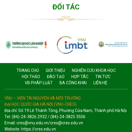
ĐỐI TÁC
TRANG CHỦ
GIỚI THIỆU
NGHIÊN CỨU KHOA HỌC
HỘI THẢO
ĐÀO TẠO
HỢP TÁC
TIN TỨC
VB PHÁP LUẬT
BA CÔNG KHAI
LIÊN HỆ
VNU – VIỆN TÀI NGUYÊN VÀ MÔI TRƯỜNG
ĐẠI HỌC QUỐC GIA HÀ NỘI (VNU-CRES)
Địa chỉ: Số 19 Lê Thánh Tông, Phường Cửa Nam, Thành phố Hà Nội
Tel: (84)-24-3826 2932 / (84)-24-3825 3506
Email: cres@vnu.edu.vn/cres@cres.edu.vn
Website: https://cres.edu.vn