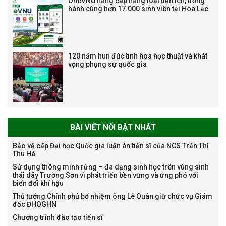
OneVNU nâng cấp hàng loạt tiện ích, đồng
nghiệp chuyên môn dùng
hành cùng hơn 17.000 sinh viên tại Hòa Lạc
chung trong ĐHQGHN
120 năm hun đúc tinh hoa học thuật và khát
vọng phụng sự quốc gia
Bảo vệ luận án tiến sĩ của NCS
Trương Mạnh Tuấn
BÀI VIẾT NỔI BẬT NHẤT
Bảo vệ cấp Đại học Quốc gia luận án tiến sĩ của NCS Trần Thị
Thu Hà
Bảo vệ luận án tiến sĩ của NCS
Nguyễn Thế Thông
Sử dụng thông minh rừng – đa dạng sinh học trên vùng sinh
thái dãy Trường Sơn vì phát triển bền vững và ứng phó với
biến đổi khí hậu
Thủ tướng Chính phủ bổ nhiệm ông Lê Quân giữ chức vụ Giám
đốc ĐHQGHN
Chương trình đào tạo tiến sĩ