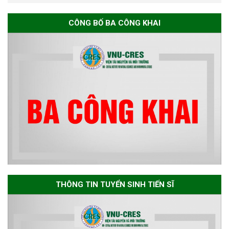
Thông báo chương trình học
CÔNG BỐ BA CÔNG KHAI
bổng Nagao tại Việt Nam năm
học 2026-2027
Thông báo về việc họp Tiểu
ban chuyên môn đánh giá hồ
sơ chuyên môn cho các thí sinh
dự tuyển nghiên cứu sinh đợt 1
năm 2026
Thông báo danh sách thí sinh
đủ điều kiện dự tuyển Chương
THÔNG TIN TUYỂN SINH TIẾN SĨ
trình đào tạo tiến sĩ chuyên
ngành Môi trường và phát triển
bền vững đợt 1 năm 2026