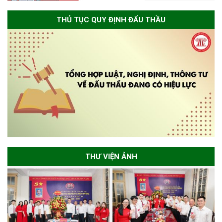
THỦ TỤC QUY ĐỊNH ĐẤU THẦU
THƯ VIỆN ẢNH