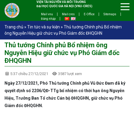
VIỆN TÀI NGUYÊN VÀ MÔI TRƯỜNG
ĐẠI HỌC QUỐC GIA HÀ NỘI (VNU-CRES)
Mail vnu
Mail cres
E-Office
Sitemaps
Đăng nhập
Trang chủ
»
Tin tức và sự kiện
»
Thủ tướng Chính phủ Bổ nhiệm
ông Nguyễn Hiệu giữ chức vụ Phó Giám đốc ĐHQGHN
Thủ tướng Chính phủ Bổ nhiệm ông
Nguyễn Hiệu giữ chức vụ Phó Giám đốc
ĐHQGHN
5:37 chiều 27/12/2021
3587 lượt xem
Ngày 27/12/2021, Phó Thủ tướng Chính phủ Vũ Đức Đam đã ký
quyết định số 2206/QĐ-TTg bổ nhiệm có thời hạn ông Nguyễn
Hiệu, Trưởng Ban Tổ chức Cán bộ ĐHQGHN, giữ chức vụ Phó
Giám đốc ĐHQGHN.