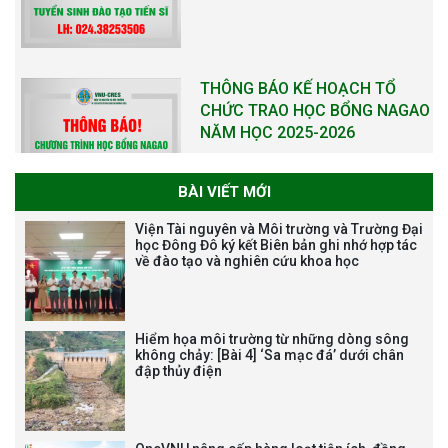
THÔNG BÁO KẾ HOẠCH TỔ
CHỨC TRAO HỌC BỔNG NAGAO
NĂM HỌC 2025-2026
BÀI VIẾT MỚI
THƯ CẢM ƠN LỄ KỶ NIỆM 40
Viện Tài nguyên và Môi trường và Trường Đại
NĂM XÂY DỰNG VÀ PHÁT TRIỂN
học Đông Đô ký kết Biên bản ghi nhớ hợp tác
VIỆN (1985-2025) VÀ ĐÓN
về đào tạo và nghiên cứu khoa học
NHẬN HUÂN CHƯƠNG LAO
ĐỘNG HẠNG BA
Hiểm họa môi trường từ những dòng sông
không chảy: [Bài 4] ‘Sa mạc đá’ dưới chân
đập thủy điện
Tạm dừng công tác tuyển dụng
viên chức, người lao động các
vị trí việc làm chức danh nghề