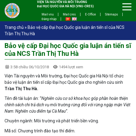
VIỆN TÀI NGUYÊN VÀ MÔI TRƯỜNG
ĐẠI HỌC QUỐC GIA HÀ NỘI (VNU-CRES)
Mail vnu
Mail cres
E-Office
Sitemaps
Đăng nhập
Trang chủ
»
Bảo vệ cấp Đại học Quốc gia luận án tiến sĩ của NCS
Trần Thị Thu Hà
Bảo vệ cấp Đại học Quốc gia luận án tiến sĩ
của NCS Trần Thị Thu Hà
3:58 chiều 06/10/2018
1494 lượt xem
Viện Tài nguyên và Môi trường, Đại học Quốc gia Hà Nội tổ chức
bảo vệ luận án tiến sĩ cấp Đại học Quốc gia cho nghiên cứu sinh
Trần Thị Thu Hà.
Tên đề tài luận án: “
Nghiên cứu cơ sở khoa học góp phần hoàn thiện
chính sách chi trả dịch vụ môi trường rừng đối với rừng ngập mặn Việt
Nam: Nghiên cứu điểm tại Cà Mau”.
Chuyên ngành: Môi trường và phát triển bền vững.
Mã số: Chương trình đào tạo thí điểm.