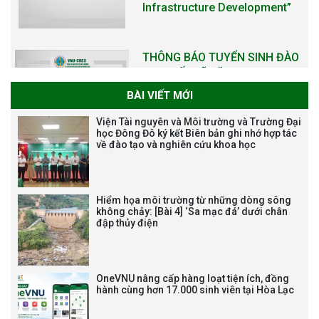
THÔNG BÁO KẾ HOẠCH TỔ
CHỨC TRAO HỌC BỔNG NAGAO
NĂM HỌC 2025-2026
BÀI VIẾT MỚI
Viện Tài nguyên và Môi trường và Trường Đại
học Đông Đô ký kết Biên bản ghi nhớ hợp tác
THƯ CẢM ƠN LỄ KỶ NIỆM 40
về đào tạo và nghiên cứu khoa học
NĂM XÂY DỰNG VÀ PHÁT TRIỂN
VIỆN (1985-2025) VÀ ĐÓN
NHẬN HUÂN CHƯƠNG LAO
ĐỘNG HẠNG BA
Hiểm họa môi trường từ những dòng sông
không chảy: [Bài 4] ‘Sa mạc đá’ dưới chân
đập thủy điện
Tạm dừng công tác tuyển dụng
viên chức, người lao động các
OneVNU nâng cấp hàng loạt tiện ích, đồng
hành cùng hơn 17.000 sinh viên tại Hòa Lạc
vị trí việc làm chức danh nghề
nghiệp chuyên môn dùng