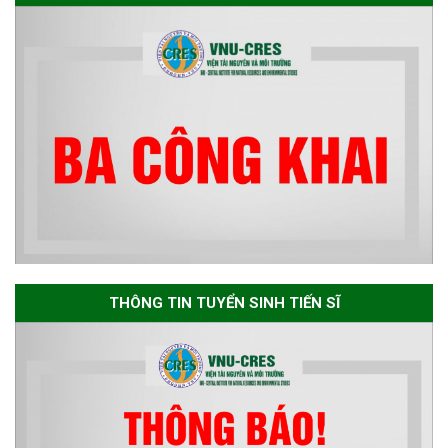
Thông báo chương trình học
bổng Nagao tại Việt Nam năm
học 2026-2027
Thông báo về việc họp Tiểu
ban chuyên môn đánh giá hồ
sơ chuyên môn cho các thí sinh
dự tuyển nghiên cứu sinh đợt 1
năm 2026
THÔNG TIN TUYỂN SINH TIẾN SĨ