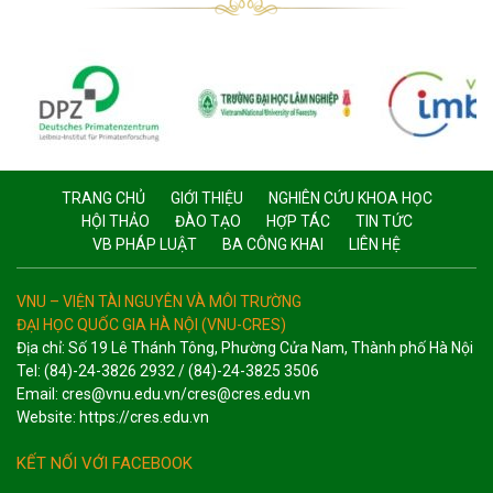
TRANG CHỦ
GIỚI THIỆU
NGHIÊN CỨU KHOA HỌC
HỘI THẢO
ĐÀO TẠO
HỢP TÁC
TIN TỨC
VB PHÁP LUẬT
BA CÔNG KHAI
LIÊN HỆ
VNU – VIỆN TÀI NGUYÊN VÀ MÔI TRƯỜNG
ĐẠI HỌC QUỐC GIA HÀ NỘI (VNU-CRES)
Địa chỉ: Số 19 Lê Thánh Tông, Phường Cửa Nam, Thành phố Hà Nội
Tel: (84)-24-3826 2932 / (84)-24-3825 3506
Email: cres@vnu.edu.vn/cres@cres.edu.vn
Website: https://cres.edu.vn
KẾT NỐI VỚI FACEBOOK