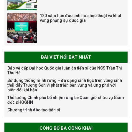
chung trong ĐHQGHN
120 năm hun đúc tinh hoa học thuật và khát
vọng phụng sự quốc gia
Bảo vệ luận án tiến sĩ của NCS
Trương Mạnh Tuấn
BÀI VIẾT NỔI BẬT NHẤT
Bảo vệ cấp Đại học Quốc gia luận án tiến sĩ của NCS Trần Thị
Thu Hà
Sử dụng thông minh rừng – đa dạng sinh học trên vùng sinh
Bảo vệ luận án tiến sĩ của NCS
thái dãy Trường Sơn vì phát triển bền vững và ứng phó với
Nguyễn Thế Thông
biến đổi khí hậu
Thủ tướng Chính phủ bổ nhiệm ông Lê Quân giữ chức vụ Giám
đốc ĐHQGHN
Chương trình đào tạo tiến sĩ
CÔNG BỐ BA CÔNG KHAI