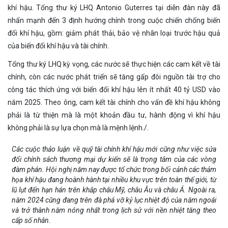
khí hậu. Tổng thư ký LHQ Antonio Guterres tại diễn đàn này đã
nhấn mạnh đến 3 định hướng chính trong cuộc chiến chống biến
đổi khí hậu, gồm: giảm phát thải, bảo vệ nhân loại trước hậu quả
của biến đổi khí hậu và tài chính.
Tổng thư ký LHQ kỳ vọng, các nước sẽ thực hiện các cam kết về tài
chính, còn các nước phát triển sẽ tăng gấp đôi nguồn tài trợ cho
công tác thích ứng với biến đổi khí hậu lên ít nhất 40 tỷ USD vào
năm 2025. Theo ông, cam kết tài chính cho vấn đề khí hậu không
phải là từ thiện mà là một khoản đầu tư, hành động vì khí hậu
không phải là sự lựa chọn mà là mệnh lệnh./.
Các cuộc thảo luận về quỹ tài chính khí hậu mới cũng như việc sửa
đổi chính sách thương mại dự kiến sẽ là trọng tâm của các vòng
đàm phán. Hội nghị năm nay được tổ chức trong bối cảnh các thảm
họa khí hậu đang hoành hành tại nhiều khu vực trên toàn thế giới, từ
lũ lụt đến hạn hán trên khắp châu Mỹ, châu Âu và châu Á. Ngoài ra,
năm 2024 cũng đang trên đà phá vỡ kỷ lục nhiệt độ của năm ngoái
và trở thành năm nóng nhất trong lịch sử với nền nhiệt tăng theo
cấp số nhân.