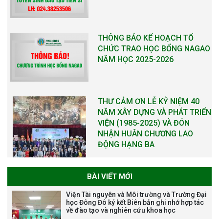
THÔNG BÁO KẾ HOẠCH TỔ
CHỨC TRAO HỌC BỔNG NAGAO
NĂM HỌC 2025-2026
THƯ CẢM ƠN LỄ KỶ NIỆM 40
NĂM XÂY DỰNG VÀ PHÁT TRIỂN
VIỆN (1985-2025) VÀ ĐÓN
NHẬN HUÂN CHƯƠNG LAO
ĐỘNG HẠNG BA
BÀI VIẾT MỚI
Tạm dừng công tác tuyển dụng
Viện Tài nguyên và Môi trường và Trường Đại
viên chức, người lao động các
học Đông Đô ký kết Biên bản ghi nhớ hợp tác
về đào tạo và nghiên cứu khoa học
vị trí việc làm chức danh nghề