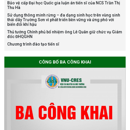
Bảo vệ cấp Đại học Quốc gia luận án tiến sĩ của NCS Trần Thị
Thu Hà
Thông báo chương trình học
Sử dụng thông minh rừng – đa dạng sinh học trên vùng sinh
bổng Nagao tại Việt Nam năm
thái dãy Trường Sơn vì phát triển bền vững và ứng phó với
học 2026-2027
biến đổi khí hậu
Thủ tướng Chính phủ bổ nhiệm ông Lê Quân giữ chức vụ Giám
đốc ĐHQGHN
Chương trình đào tạo tiến sĩ
Thông báo về việc họp Tiểu
ban chuyên môn đánh giá hồ
sơ chuyên môn cho các thí sinh
CÔNG BỐ BA CÔNG KHAI
dự tuyển nghiên cứu sinh đợt 1
năm 2026
Thông báo danh sách thí sinh
đủ điều kiện dự tuyển Chương
trình đào tạo tiến sĩ chuyên
ngành Môi trường và phát triển
bền vững đợt 1 năm 2026