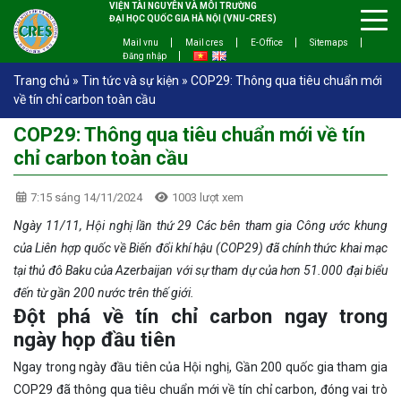
VIỆN TÀI NGUYÊN VÀ MÔI TRƯỜNG
ĐẠI HỌC QUỐC GIA HÀ NỘI (VNU-CRES)
Mail vnu
Mail cres
E-Office
Sitemaps
Đăng nhập
Trang chủ
»
Tin tức và sự kiện
»
COP29: Thông qua tiêu chuẩn mới
về tín chỉ carbon toàn cầu
COP29: Thông qua tiêu chuẩn mới về tín
chỉ carbon toàn cầu
7:15 sáng 14/11/2024
1003 lượt xem
Ngày 11/11, Hội nghị lần thứ 29 Các bên tham gia Công ước khung
của Liên hợp quốc về Biến đổi khí hậu (COP29) đã chính thức khai mạc
tại thủ đô Baku của Azerbaijan với sự tham dự của hơn 51.000 đại biểu
đến từ gần 200 nước trên thế giới.
Đột phá về tín chỉ carbon ngay trong
ngày họp đầu tiên
Ngay trong ngày đầu tiên của Hội nghị, Gần 200 quốc gia tham gia
COP29 đã thông qua tiêu chuẩn mới về tín chỉ carbon, đóng vai trò