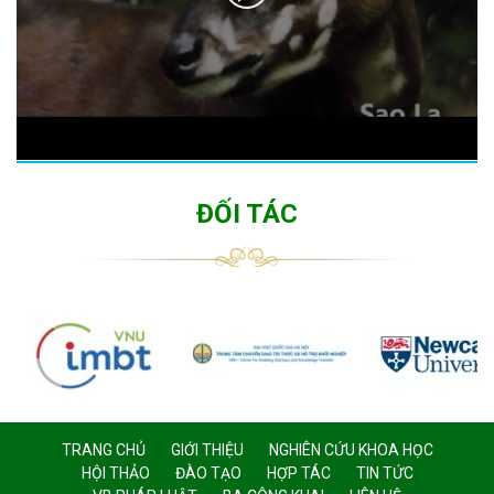
ĐỐI TÁC
TRANG CHỦ
GIỚI THIỆU
NGHIÊN CỨU KHOA HỌC
HỘI THẢO
ĐÀO TẠO
HỢP TÁC
TIN TỨC