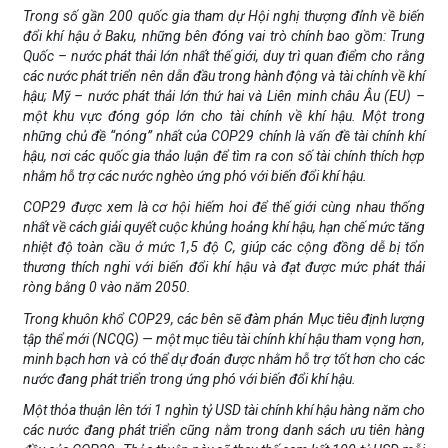
Trong số gần 200 quốc gia tham dự Hội nghị thượng đỉnh về biến
đổi khí hậu ở Baku, những bên đóng vai trò chính bao gồm: Trung
Quốc – nước phát thải lớn nhất thế giới, duy trì quan điểm cho rằng
các nước phát triển nên dẫn đầu trong hành động và tài chính về khí
hậu; Mỹ – nước phát thải lớn thứ hai và Liên minh châu Âu (EU) –
một khu vực đóng góp lớn cho tài chính về khí hậu. Một trong
những chủ đề “nóng” nhất của COP29 chính là vấn đề tài chính khí
hậu, nơi các quốc gia thảo luận để tìm ra con số tài chính thích hợp
nhằm hỗ trợ các nước nghèo ứng phó với biến đổi khí hậu.
COP29 được xem là cơ hội hiếm hoi để thế giới cùng nhau thống
nhất về cách giải quyết cuộc khủng hoảng khí hậu, hạn chế mức tăng
nhiệt độ toàn cầu ở mức 1,5 độ C, giúp các cộng đồng dễ bị tổn
thương thích nghi với biến đổi khí hậu và đạt được mức phát thải
ròng bằng 0 vào năm 2050.
Trong khuôn khổ COP29, các bên sẽ đàm phán Mục tiêu định lượng
tập thể mới (NCQG) — một mục tiêu tài chính khí hậu tham vọng hơn,
minh bạch hơn và có thể dự đoán được nhằm hỗ trợ tốt hơn cho các
nước đang phát triển trong ứng phó với biến đổi khí hậu.
Một thỏa thuận lên tới 1 nghìn tỷ USD tài chính khí hậu hàng năm cho
các nước đang phát triển cũng nằm trong danh sách ưu tiên hàng