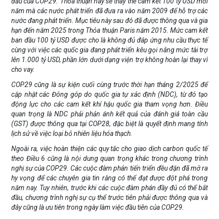
đầu của COP29. Thỏa thuận này sẽ thay thế cam kết 100 tỷ USD mỗi
năm mà các nước phát triển đã đưa ra vào năm 2009 để hỗ trợ các
nước đang phát triển. Mục tiêu này sau đó đã được thông qua và gia
hạn đến năm 2025 trong Thỏa thuận Paris năm 2015. Mức cam kết
ban đầu 100 tỷ USD được cho là không đủ đáp ứng nhu cầu thực tế
cùng với việc các quốc gia đang phát triển kêu gọi nâng mức tài trợ
lên 1.000 tỷ USD, phần lớn dưới dạng viện trợ không hoàn lại thay vì
cho vay.
COP29 cũng là sự kiện cuối cùng trước thời hạn tháng 2/2025 để
cập nhật các Đóng góp do quốc gia tự xác định (NDC), từ đó tạo
động lực cho các cam kết khí hậu quốc gia tham vọng hơn. Điều
quan trọng là NDC phải phản ánh kết quả của đánh giá toàn cầu
(GST) được thông qua tại COP28, đặc biệt là quyết định mang tính
lịch sử về việc loại bỏ nhiên liệu hóa thạch.
Ngoài ra, việc hoàn thiện các quy tắc cho giao dịch carbon quốc tế
theo Điều 6 cũng là nội dung quan trọng khác trong chương trình
nghị sự của COP29. Các cuộc đàm phán tiến triển đều đặn đã mở ra
hy vọng để các chuyên gia tin rằng có thể đạt được đột phá trong
năm nay. Tuy nhiên, trước khi các cuộc đàm phán đầy đủ có thể bắt
đầu, chương trình nghị sự cụ thể trước tiên phải được thông qua và
đây cũng là ưu tiên trong ngày làm việc đầu tiên của COP29.