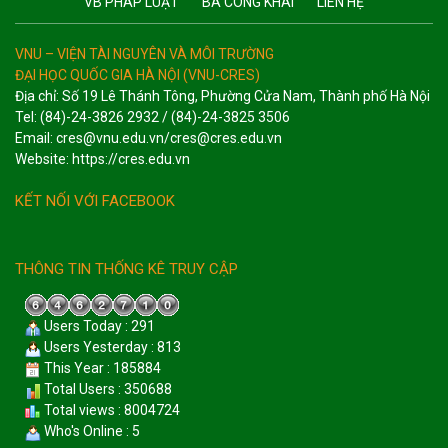
VB PHÁP LUẬT
BA CÔNG KHAI
LIÊN HỆ
VNU – VIỆN TÀI NGUYÊN VÀ MÔI TRƯỜNG
ĐẠI HỌC QUỐC GIA HÀ NỘI (VNU-CRES)
Địa chỉ: Số 19 Lê Thánh Tông, Phường Cửa Nam, Thành phố Hà Nội
Tel: (84)-24-3826 2932 / (84)-24-3825 3506
Email: cres@vnu.edu.vn/cres@cres.edu.vn
Website: https://cres.edu.vn
KẾT NỐI VỚI FACEBOOK
THÔNG TIN THỐNG KÊ TRUY CẬP
Users Today : 291
Users Yesterday : 813
This Year : 185884
Total Users : 350688
Total views : 8004724
Who's Online : 5