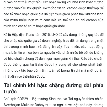
quyền phát thải một tấn CO2 hoặc lượng khí nhà kính khác tương
đương vào bầu khí quyển. Hệ thống tín chỉ carbon được thiết lập để
các tổ chức hoặc quốc gia đã đạt mức giảm phát thải khí nhà kính
của mình nhiều hơn mức cam kết, có thể bán tín chỉ carbon của
mình cho các tổ chức hoặc quốc gia khác.
Kể từ Hiệp định Paris năm 2015, LHQ đã xây dựng những quy tắc để
cho phép các quốc gia và doanh nghiệp trao đổi tín dụng trong một
thị trường minh bạch và đáng tin cậy. Tuy nhiên, các hoạt động
mua bán tín chỉ carbon tự nguyện vấp phải nhiều bê bối do không
có tiêu chuẩn chung để đánh giá mức giảm khí thải. Các tiêu chuẩn
được thông qua tại Baku được hy vọng sẽ cho phép phát triển
những quy tắc bao gồm tính toán số lượng tín chỉ mà một dự án
nhất định có thể nhận được.
Tài chính khí hậu: chặng đường dài phía
trước
Chủ tịch COP29 – Bộ trưởng Sinh thái và Tài nguyên thiên nhiên
Azerbaijan Mukhtar Babayev – ca ngợi bước đột phá này, nhưng