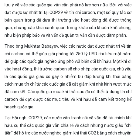
lưu ý về việc các quốc gia vẫn cần phải nỗ lực hơn nữa. Bởi, với việc
đạt được sự nhất trí tại COP29 về tín chỉ carbon, một số quy tắc cơ
bản quan trọng để đưa thị trường vào hoạt động đã được thông
qua, nhưng các khía cạnh quan trọng khác của khuôn khổ chung,
như biện pháp bảo vệ và vấn đề quản trị vẫn cần được đàm phán.
Theo ông Mukhtar Babayev, việc các nước đạt được nhất trí về tín
chỉ carbon có thể giúp giải phóng tới 250 tỷ USD chi tiêu một năm
để giúp các quốc gia nghèo ứng phó với biến đổi khí hậu. Một khi đi
vào hoạt động, thị trường carbon sẽ cho phép các quốc gia, chủ yếu
là các quốc gia giàu có gây ô nhiễm bù đắp lượng khí thải bằng
cách mua tín chỉ từ các quốc gia đã cắt giảm khí nhà kính vượt mức
đã cam kết. Các quốc gia mua khí thải sau đó có thể sử dụng tín chỉ
carbon để đạt được các mục tiêu về khí hậu đã cam kết trong kế
hoạch quốc gia.
Tại Hội nghị COP29, các nước vẫn tranh cãi về vấn đề tài chính khí
hậu, cụ thể các quốc gia vẫn chia rẽ về cách những nước giàu “chi
tiền” để hỗ trợ các nước nghèo giảm khí thải CO2 bằng cách chuyển