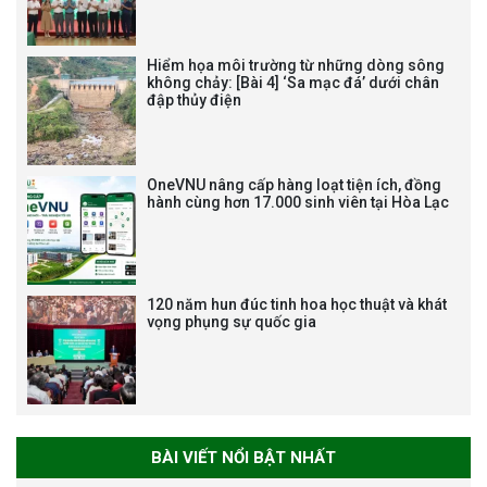
nghiệp chuyên môn dùng
chung trong ĐHQGHN
Hiểm họa môi trường từ những dòng sông
không chảy: [Bài 4] ‘Sa mạc đá’ dưới chân
đập thủy điện
Bảo vệ luận án tiến sĩ của NCS
Trương Mạnh Tuấn
OneVNU nâng cấp hàng loạt tiện ích, đồng
hành cùng hơn 17.000 sinh viên tại Hòa Lạc
120 năm hun đúc tinh hoa học thuật và khát
vọng phụng sự quốc gia
Bảo vệ luận án tiến sĩ của NCS
Nguyễn Thế Thông
BÀI VIẾT NỔI BẬT NHẤT