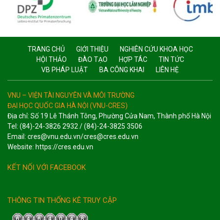
TRANG CHỦ
GIỚI THIỆU
NGHIÊN CỨU KHOA HỌC
HỘI THẢO
ĐÀO TẠO
HỢP TÁC
TIN TỨC
VB PHÁP LUẬT
BA CÔNG KHAI
LIÊN HỆ
VNU – VIỆN TÀI NGUYÊN VÀ MÔI TRƯỜNG
ĐẠI HỌC QUỐC GIA HÀ NỘI (VNU-CRES)
Địa chỉ: Số 19 Lê Thánh Tông, Phường Cửa Nam, Thành phố Hà Nội
Tel: (84)-24-3826 2932 / (84)-24-3825 3506
Email: cres@vnu.edu.vn/cres@cres.edu.vn
Website: https://cres.edu.vn
KẾT NỐI VỚI FACEBOOK
THÔNG TIN THỐNG KÊ TRUY CẬP