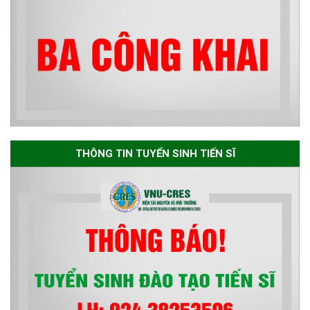
Thông báo về việc họp Tiểu
ban chuyên môn đánh giá hồ
sơ chuyên môn cho các thí sinh
dự tuyển nghiên cứu sinh đợt 1
năm 2026
Thông báo danh sách thí sinh
đủ điều kiện dự tuyển Chương
THÔNG TIN TUYỂN SINH TIẾN SĨ
trình đào tạo tiến sĩ chuyên
ngành Môi trường và phát triển
bền vững đợt 1 năm 2026