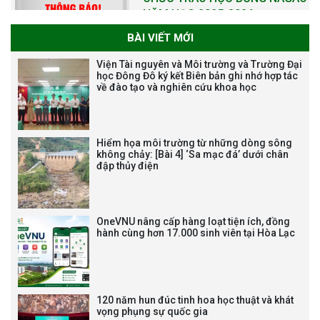
BÀI VIẾT MỚI
THƯ CẢM ƠN LỄ KỶ NIỆM 40
Viện Tài nguyên và Môi trường và Trường Đại
NĂM XÂY DỰNG VÀ PHÁT TRIỂN
học Đông Đô ký kết Biên bản ghi nhớ hợp tác
về đào tạo và nghiên cứu khoa học
VIỆN (1985-2025) VÀ ĐÓN
NHẬN HUÂN CHƯƠNG LAO
ĐỘNG HẠNG BA
Hiểm họa môi trường từ những dòng sông
không chảy: [Bài 4] ‘Sa mạc đá’ dưới chân
đập thủy điện
Tạm dừng công tác tuyển dụng
viên chức, người lao động các
vị trí việc làm chức danh nghề
OneVNU nâng cấp hàng loạt tiện ích, đồng
nghiệp chuyên môn dùng
hành cùng hơn 17.000 sinh viên tại Hòa Lạc
chung trong ĐHQGHN
120 năm hun đúc tinh hoa học thuật và khát
vọng phụng sự quốc gia
Bảo vệ luận án tiến sĩ của NCS