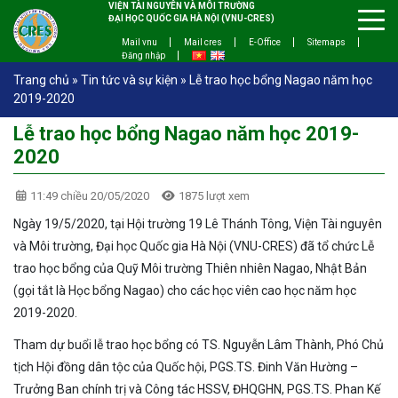
VIỆN TÀI NGUYÊN VÀ MÔI TRƯỜNG
ĐẠI HỌC QUỐC GIA HÀ NỘI (VNU-CRES)
Mail vnu
Mail cres
E-Office
Sitemaps
Đăng nhập
Trang chủ
»
Tin tức và sự kiện
»
Lễ trao học bổng Nagao năm học
2019-2020
Lễ trao học bổng Nagao năm học 2019-
2020
11:49 chiều 20/05/2020
1875 lượt xem
Ngày 19/5/2020, tại Hội trường 19 Lê Thánh Tông, Viện Tài nguyên
và Môi trường, Đại học Quốc gia Hà Nội (VNU-CRES) đã tổ chức Lễ
trao học bổng của Quỹ Môi trường Thiên nhiên Nagao, Nhật Bản
(gọi tắt là Học bổng Nagao) cho các học viên cao học năm học
2019-2020.
Tham dự buổi lễ trao học bổng có TS. Nguyễn Lâm Thành, Phó Chủ
tịch Hội đồng dân tộc của Quốc hội, PGS.TS. Đinh Văn Hường –
Trưởng Ban chính trị và Công tác HSSV, ĐHQGHN, PGS.TS. Phan Kế