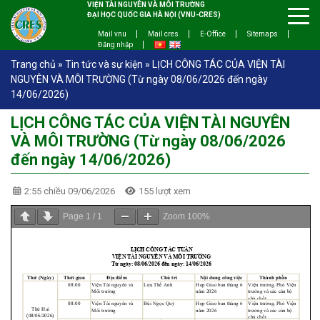
VIỆN TÀI NGUYÊN VÀ MÔI TRƯỜNG
ĐẠI HỌC QUỐC GIA HÀ NỘI (VNU-CRES)
Mail vnu
Mail cres
E-Office
Sitemaps
Đăng nhập
Trang chủ
»
Tin tức và sự kiện
»
LỊCH CÔNG TÁC CỦA VIỆN TÀI
NGUYÊN VÀ MÔI TRƯỜNG (Từ ngày 08/06/2026 đến ngày
14/06/2026)
LỊCH CÔNG TÁC CỦA VIỆN TÀI NGUYÊN
VÀ MÔI TRƯỜNG (Từ ngày 08/06/2026
đến ngày 14/06/2026)
2:55 chiều 09/06/2026
155 lượt xem
Page
1
/
1
Zoom
100%