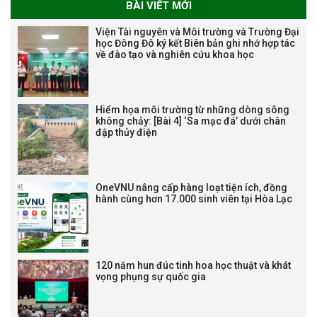
BÀI VIẾT MỚI
Tạm dừng công tác tuyển dụng
Viện Tài nguyên và Môi trường và Trường Đại
viên chức, người lao động các
học Đông Đô ký kết Biên bản ghi nhớ hợp tác
về đào tạo và nghiên cứu khoa học
vị trí việc làm chức danh nghề
nghiệp chuyên môn dùng
chung trong ĐHQGHN
Hiểm họa môi trường từ những dòng sông
không chảy: [Bài 4] ‘Sa mạc đá’ dưới chân
đập thủy điện
Bảo vệ luận án tiến sĩ của NCS
Trương Mạnh Tuấn
OneVNU nâng cấp hàng loạt tiện ích, đồng
hành cùng hơn 17.000 sinh viên tại Hòa Lạc
120 năm hun đúc tinh hoa học thuật và khát
vọng phụng sự quốc gia
Bảo vệ luận án tiến sĩ của NCS
Nguyễn Thế Thông