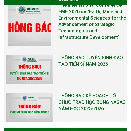
THÔNG BÁO TUYỂN SINH ĐÀO
TẠO TIẾN SĨ NĂM 2026
THÔNG BÁO KẾ HOẠCH TỔ
CHỨC TRAO HỌC BỔNG NAGAO
NĂM HỌC 2025-2026
THƯ CẢM ƠN LỄ KỶ NIỆM 40
NĂM XÂY DỰNG VÀ PHÁT TRIỂN
VIỆN (1985-2025) VÀ ĐÓN
NHẬN HUÂN CHƯƠNG LAO
ĐỘNG HẠNG BA