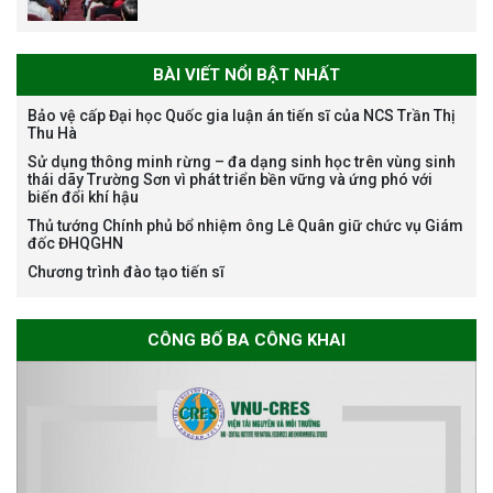
BÀI VIẾT NỔI BẬT NHẤT
Bảo vệ cấp Đại học Quốc gia luận án tiến sĩ của NCS Trần Thị
Thu Hà
Thông báo chương trình học
Sử dụng thông minh rừng – đa dạng sinh học trên vùng sinh
bổng Nagao tại Việt Nam năm
thái dãy Trường Sơn vì phát triển bền vững và ứng phó với
học 2026-2027
biến đổi khí hậu
Thủ tướng Chính phủ bổ nhiệm ông Lê Quân giữ chức vụ Giám
đốc ĐHQGHN
Chương trình đào tạo tiến sĩ
Thông báo về việc họp Tiểu
ban chuyên môn đánh giá hồ
sơ chuyên môn cho các thí sinh
CÔNG BỐ BA CÔNG KHAI
dự tuyển nghiên cứu sinh đợt 1
năm 2026
Thông báo danh sách thí sinh
đủ điều kiện dự tuyển Chương