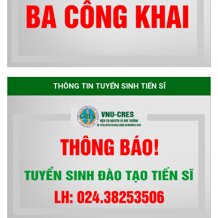
trình đào tạo tiến sĩ chuyên
ngành Môi trường và phát triển
bền vững đợt 1 năm 2026
The International Conference
EME 2026 on “Earth, Mine and
THÔNG TIN TUYỂN SINH TIẾN SĨ
Environmental Sciences for the
Advancement of Strategic
Technologies and
Infrastructure Development”