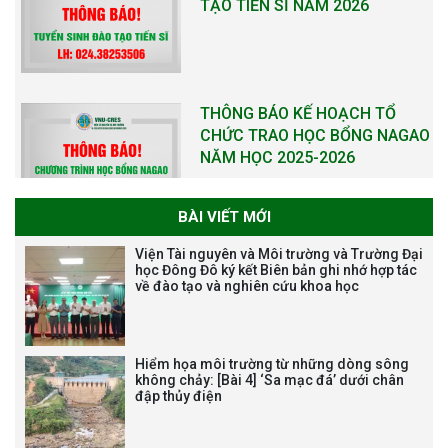
THƯ CẢM ƠN LỄ KỶ NIỆM 40
NĂM XÂY DỰNG VÀ PHÁT TRIỂN
VIỆN (1985-2025) VÀ ĐÓN
NHẬN HUÂN CHƯƠNG LAO
ĐỘNG HẠNG BA
BÀI VIẾT MỚI
Viện Tài nguyên và Môi trường và Trường Đại
Tạm dừng công tác tuyển dụng
học Đông Đô ký kết Biên bản ghi nhớ hợp tác
viên chức, người lao động các
về đào tạo và nghiên cứu khoa học
vị trí việc làm chức danh nghề
nghiệp chuyên môn dùng
chung trong ĐHQGHN
Hiểm họa môi trường từ những dòng sông
không chảy: [Bài 4] ‘Sa mạc đá’ dưới chân
đập thủy điện
Bảo vệ luận án tiến sĩ của NCS