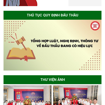
THỦ TỤC QUY ĐỊNH ĐẤU THẦU
THƯ VIỆN ẢNH