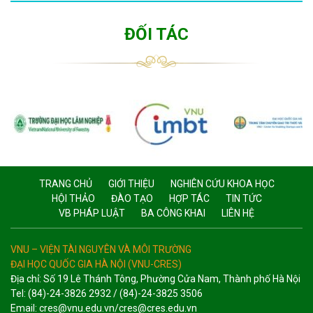
ĐỐI TÁC
TRANG CHỦ
GIỚI THIỆU
NGHIÊN CỨU KHOA HỌC
HỘI THẢO
ĐÀO TẠO
HỢP TÁC
TIN TỨC
VB PHÁP LUẬT
BA CÔNG KHAI
LIÊN HỆ
VNU – VIỆN TÀI NGUYÊN VÀ MÔI TRƯỜNG
ĐẠI HỌC QUỐC GIA HÀ NỘI (VNU-CRES)
Địa chỉ: Số 19 Lê Thánh Tông, Phường Cửa Nam, Thành phố Hà Nội
Tel: (84)-24-3826 2932 / (84)-24-3825 3506
Email: cres@vnu.edu.vn/cres@cres.edu.vn