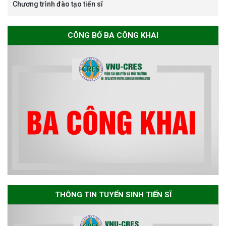
Chương trình đào tạo tiến sĩ
Thông báo về việc họp Tiểu
ban chuyên môn đánh giá hồ
CÔNG BỐ BA CÔNG KHAI
sơ chuyên môn cho các thí sinh
dự tuyển nghiên cứu sinh đợt 1
năm 2026
Thông báo danh sách thí sinh
đủ điều kiện dự tuyển Chương
trình đào tạo tiến sĩ chuyên
ngành Môi trường và phát triển
bền vững đợt 1 năm 2026
THÔNG TIN TUYỂN SINH TIẾN SĨ