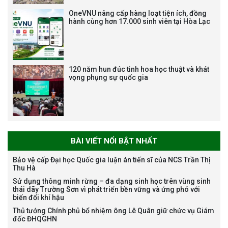
Trương Mạnh Tuấn
OneVNU nâng cấp hàng loạt tiện ích, đồng
hành cùng hơn 17.000 sinh viên tại Hòa Lạc
120 năm hun đúc tinh hoa học thuật và khát
vọng phụng sự quốc gia
Bảo vệ luận án tiến sĩ của NCS
Nguyễn Thế Thông
BÀI VIẾT NỔI BẬT NHẤT
Bảo vệ cấp Đại học Quốc gia luận án tiến sĩ của NCS Trần Thị
Thu Hà
Thông báo chương trình học
Sử dụng thông minh rừng – đa dạng sinh học trên vùng sinh
thái dãy Trường Sơn vì phát triển bền vững và ứng phó với
bổng Nagao tại Việt Nam năm
biến đổi khí hậu
học 2026-2027
Thủ tướng Chính phủ bổ nhiệm ông Lê Quân giữ chức vụ Giám
đốc ĐHQGHN