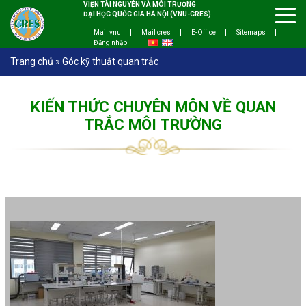
VIỆN TÀI NGUYÊN VÀ MÔI TRƯỜNG
ĐẠI HỌC QUỐC GIA HÀ NỘI (VNU-CRES)
Mail vnu
Mail cres
E-Office
Sitemaps
Đăng nhập
Trang chủ
»
Góc kỹ thuật quan trắc
KIẾN THỨC CHUYÊN MÔN VỀ QUAN
TRẮC MÔI TRƯỜNG