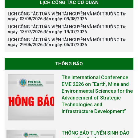
LỊCH CÔNG TÁC CƠ QUAN
LỊCH CÔNG TÁC TUẦN VIỆN TÀI NGUYÊN VÀ MÔI TRƯỜNG Từ
ngày: 03/08/2026 đến ngày: 09/08/2026
LỊCH CÔNG TÁC TUẦN VIỆN TÀI NGUYÊN VÀ MÔI TRƯỜNG Từ
The International Conference
ngày: 13/07/2026 đến ngày: 19/07/2026
EME 2026 on “Earth, Mine and
LỊCH CÔNG TÁC TUẦN VIỆN TÀI NGUYÊN VÀ MÔI TRƯỜNG Từ
Environmental Sciences for the
ngày: 29/06/2026 đến ngày: 05/07/2026
Advancement of Strategic
Technologies and
Infrastructure Development”
THÔNG BÁO
THÔNG BÁO TUYỂN SINH ĐÀO
TẠO TIẾN SĨ NĂM 2026
THÔNG BÁO KẾ HOẠCH TỔ
CHỨC TRAO HỌC BỔNG NAGAO
NĂM HỌC 2025-2026