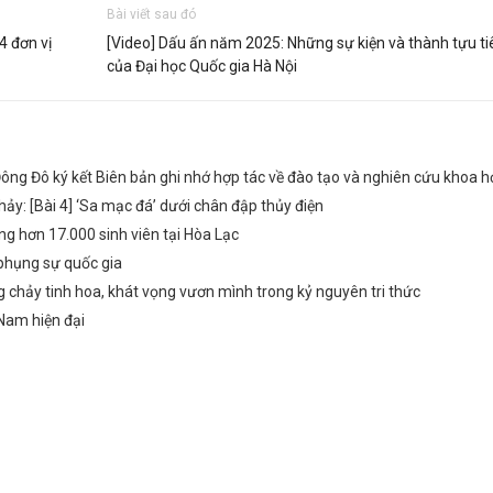
Bài viết sau đó
4 đơn vị
[Video] Dấu ấn năm 2025: Những sự kiện và thành tựu ti
của Đại học Quốc gia Hà Nội
ông Đô ký kết Biên bản ghi nhớ hợp tác về đào tạo và nghiên cứu khoa h
y: [Bài 4] ‘Sa mạc đá’ dưới chân đập thủy điện
g hơn 17.000 sinh viên tại Hòa Lạc
phụng sự quốc gia
chảy tinh hoa, khát vọng vươn mình trong kỷ nguyên tri thức
 Nam hiện đại