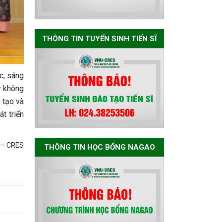
năm học 2026-
2027
THÔNG TIN TUYỂN SINH TIẾN SĨ
Thông báo về việc
họp Tiểu ban
chuyên môn đánh
c, sáng
giá hồ sơ chuyên
y không
môn cho các thí
 tạo và
sinh dự tuyển
nghiên cứu sinh
t triển
đợt 1 năm 2026
 – CRES
THÔNG TIN HỌC BỔNG NAGAO
Thông báo danh
sách thí sinh đủ
điều kiện dự tuyển
Chương trình đào
tạo tiến sĩ chuyên
ngành Môi trường
và phát triển bền