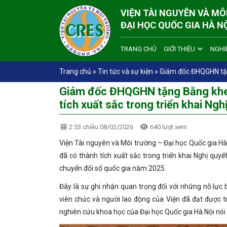
VIỆN TÀI NGUYÊN VÀ M
ĐẠI HỌC QUỐC GIA HÀ N
TRANG CHỦ
GIỚI THIỆU
NGHI
Trang chủ
»
Tin tức và sự kiện
»
Giám đốc ĐHQGHN tặng
Giám đốc ĐHQGHN tặng Bằng khen 
tích xuất sắc trong triển khai N
2:53 chiều 08/02/2026
640 lượt xem
Viện Tài nguyên và Môi trường – Đại học Quốc gia Hà
đã có thành tích xuất sắc trong triển khai Nghị quy
chuyển đổi số quốc gia năm 2025.
Đây là sự ghi nhận quan trọng đối với những nỗ lực 
viên chức và người lao động của Viện đã đạt được tro
nghiên cứu khoa học của Đại học Quốc gia Hà Nội nói 