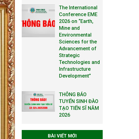
The International
Conference EME
2026 on “Earth,
Mine and
Environmental
Sciences for the
Advancement of
Strategic
Technologies and
Infrastructure
Development”
THÔNG BÁO
TUYỂN SINH ĐÀO
TẠO TIẾN SĨ NĂM
2026
THÔNG BÁO KẾ
BÀI VIẾT MỚI
HOẠCH TỔ CHỨC