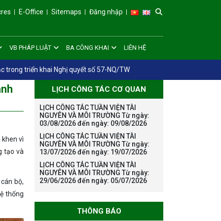
cres
E-Office
Sitemaps
Đăng nhập
VB PHÁP LUẬT
BA CÔNG KHAI
LIÊN HỆ
c trong triển khai Nghị quyết số 57-NQ/TW
ành
LỊCH CÔNG TÁC CƠ QUAN
LỊCH CÔNG TÁC TUẦN VIỆN TÀI
NGUYÊN VÀ MÔI TRƯỜNG Từ ngày:
03/08/2026 đến ngày: 09/08/2026
LỊCH CÔNG TÁC TUẦN VIỆN TÀI
 khen vì
NGUYÊN VÀ MÔI TRƯỜNG Từ ngày:
g tạo và
13/07/2026 đến ngày: 19/07/2026
LỊCH CÔNG TÁC TUẦN VIỆN TÀI
NGUYÊN VÀ MÔI TRƯỜNG Từ ngày:
29/06/2026 đến ngày: 05/07/2026
 cán bộ,
hệ thống
THÔNG BÁO