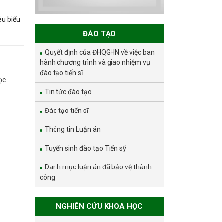
vững đợt 1 năm
2026
êu biểu
ĐÀO TẠO
Quyết định của ĐHQGHN về việc ban
hành chương trình và giao nhiệm vụ
đào tạo tiến sĩ
ọc
Tin tức đào tạo
Đào tạo tiến sĩ
Thông tin Luận án
Tuyển sinh đào tạo Tiến sỹ
Danh mục luận án đã bảo vệ thành
công
NGHIÊN CỨU KHOA HỌC