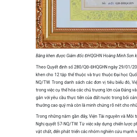
Bằng khen được Giám đốc ĐHQGHN Hoàng Minh Sơn k
Theo Quyết định số 280/QĐ-ĐHQGHN ngày 29/01/2026
khen cho 12 tập thể thuộc và trực thuộc Đại học Quốc
NQ/TW. Trong danh sách các đơn vị tiêu biểu đó, Vi
trong việc cụ thể hóa các chủ trương lớn của Đảng và
gắn với yêu cầu thực tiễn của đất nước trong bối 
thưởng cao quý mà còn là minh chứng rõ nét cho nhữn
Trong những năm gần đây, Viện Tài nguyên và Môi tr
Nghị quyết 57-NQ/TW. Từ việc xây dựng chiến lược ph
vật chất, đến phát triển các nhóm nghiên cứu mạnh v