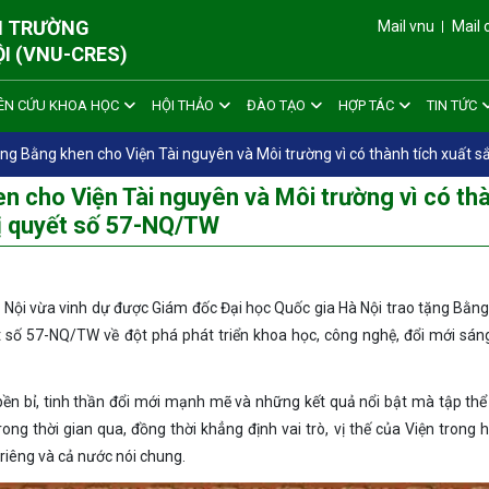
ÔI TRƯỜNG
Mail vnu
Mail 
ỘI (VNU-CRES)
ÊN CỨU KHOA HỌC
HỘI THẢO
ĐÀO TẠO
HỢP TÁC
TIN TỨC
 Bằng khen cho Viện Tài nguyên và Môi trường vì có thành tích xuất sắ
cho Viện Tài nguyên và Môi trường vì có th
ghị quyết số 57-NQ/TW
 Nội vừa vinh dự được Giám đốc Đại học Quốc gia Hà Nội trao tặng Bằng
ết số 57-NQ/TW về đột phá phát triển khoa học, công nghệ, đổi mới sán
bền bỉ, tinh thần đổi mới mạnh mẽ và những kết quả nổi bật mà tập thể
ng thời gian qua, đồng thời khẳng định vai trò, vị thế của Viện trong 
riêng và cả nước nói chung.