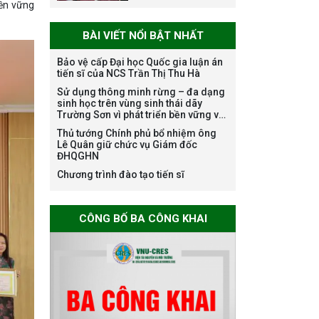
bền vững
chuyên môn dùng
chung trong
BÀI VIẾT NỔI BẬT NHẤT
ĐHQGHN
Bảo vệ cấp Đại học Quốc gia luận án
tiến sĩ của NCS Trần Thị Thu Hà
Bảo vệ luận án tiến
Sử dụng thông minh rừng – đa dạng
sinh học trên vùng sinh thái dãy
sĩ của NCS Trương
Trường Sơn vì phát triển bền vững và
Mạnh Tuấn
ứng phó với biến đổi khí hậu
Thủ tướng Chính phủ bổ nhiệm ông
Lê Quân giữ chức vụ Giám đốc
ĐHQGHN
Chương trình đào tạo tiến sĩ
Bảo vệ luận án tiến
sĩ của NCS Nguyễn
Thế Thông
CÔNG BỐ BA CÔNG KHAI
Thông báo chương
trình học bổng
Nagao tại Việt Nam