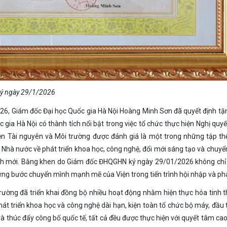
ý ngày 29/1/2026
, Giám đốc Đại học Quốc gia Hà Nội Hoàng Minh Sơn đã quyết định t
 gia Hà Nội có thành tích nổi bật trong việc tổ chức thực hiện Nghị quyế
ện Tài nguyên và Môi trường được đánh giá là một trong những tập th
 Nhà nước về phát triển khoa học, công nghệ, đổi mới sáng tạo và chuyển
cảnh mới. Bằng khen do Giám đốc ĐHQGHN ký ngày 29/01/2026 không chỉ
g bước chuyển mình mạnh mẽ của Viện trong tiến trình hội nhập và phát
ường đã triển khai đồng bộ nhiều hoạt động nhằm hiện thực hóa tinh 
át triển khoa học và công nghệ dài hạn, kiện toàn tổ chức bộ máy, đầu 
à thúc đẩy công bố quốc tế, tất cả đều được thực hiện với quyết tâm ca