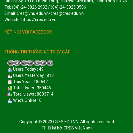
Địa chỉ: Số 19 Lê Thánh Tông, Phường Cửa Nam, Thành phố Hà Nội
Tel: (84)-24-3826 2932 / (84)-24-3825 3506
Email: cres@vnu.edu.vn/cres@cres.edu.vn
Website: https://cres.edu.vn
KẾT NỐI VỚI FACEBOOK
THÔNG TIN THỐNG KÊ TRUY CẬP
Users Today : 49
Users Yesterday : 813
This Year : 185642
Total Users : 350446
Total views : 8003714
Who's Online : 6
Copyright © 2023 CRES.EDU.VN. All rights reserved
Thiết kế bởi
CRES Việt Nam