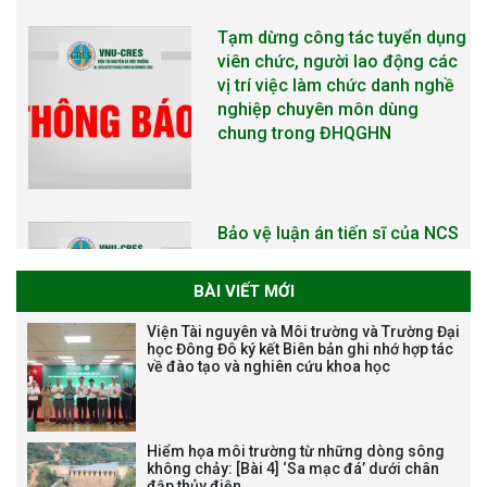
Bảo vệ luận án tiến sĩ của NCS
Trương Mạnh Tuấn
Bảo vệ luận án tiến sĩ của NCS
Nguyễn Thế Thông
BÀI VIẾT MỚI
Viện Tài nguyên và Môi trường và Trường Đại
học Đông Đô ký kết Biên bản ghi nhớ hợp tác
về đào tạo và nghiên cứu khoa học
Thông báo chương trình học
Hiểm họa môi trường từ những dòng sông
bổng Nagao tại Việt Nam năm
không chảy: [Bài 4] ‘Sa mạc đá’ dưới chân
học 2026-2027
đập thủy điện