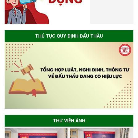
THỦ TỤC QUY ĐỊNH ĐẤU THẦU
THƯ VIỆN ẢNH