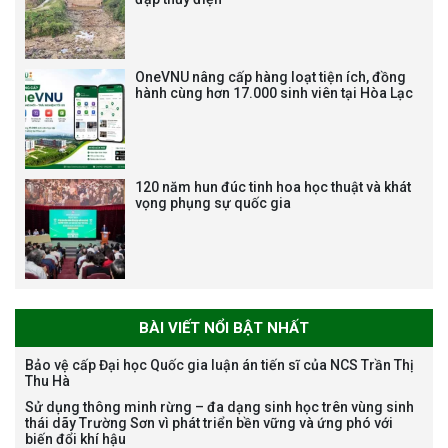
Thông báo về việc họp Tiểu
OneVNU nâng cấp hàng loạt tiện ích, đồng
hành cùng hơn 17.000 sinh viên tại Hòa Lạc
ban chuyên môn đánh giá hồ
sơ chuyên môn cho các thí sinh
dự tuyển nghiên cứu sinh đợt 1
năm 2026
120 năm hun đúc tinh hoa học thuật và khát
vọng phụng sự quốc gia
Thông báo danh sách thí sinh
đủ điều kiện dự tuyển Chương
trình đào tạo tiến sĩ chuyên
ngành Môi trường và phát triển
bền vững đợt 1 năm 2026
BÀI VIẾT NỔI BẬT NHẤT
Bảo vệ cấp Đại học Quốc gia luận án tiến sĩ của NCS Trần Thị
Thu Hà
The International Conference
Sử dụng thông minh rừng – đa dạng sinh học trên vùng sinh
thái dãy Trường Sơn vì phát triển bền vững và ứng phó với
EME 2026 on “Earth, Mine and
biến đổi khí hậu