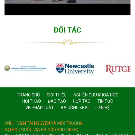
ĐỐI TÁC
TRANG CHỦ
GIỚI THIỆU
NGHIÊN CỨU KHOA HỌC
HỘI THẢO
ĐÀO TẠO
HỢP TÁC
TIN TỨC
VB PHÁP LUẬT
BA CÔNG KHAI
LIÊN HỆ
VNU – VIỆN TÀI NGUYÊN VÀ MÔI TRƯỜNG
ĐẠI HỌC QUỐC GIA HÀ NỘI (VNU-CRES)