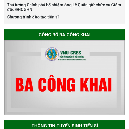
Environmental Sciences for the
Thủ tướng Chính phủ bổ nhiệm ông Lê Quân giữ chức vụ Giám
Advancement of Strategic
đốc ĐHQGHN
Technologies and
Chương trình đào tạo tiến sĩ
Infrastructure Development”
CÔNG BỐ BA CÔNG KHAI
THÔNG BÁO TUYỂN SINH ĐÀO
TẠO TIẾN SĨ NĂM 2026
THÔNG BÁO KẾ HOẠCH TỔ
CHỨC TRAO HỌC BỔNG NAGAO
NĂM HỌC 2025-2026
THƯ CẢM ƠN LỄ KỶ NIỆM 40
NĂM XÂY DỰNG VÀ PHÁT TRIỂN
THÔNG TIN TUYỂN SINH TIẾN SĨ
VIỆN (1985-2025) VÀ ĐÓN