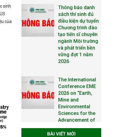
c sinh
Thông báo danh
sách thí sinh đủ
PUS
điều kiện dự tuyển
iệu của
Chương trình đào
tạo tiến sĩ chuyên
ngành Môi trường
và phát triển bền
vững đợt 1 năm
2026
The International
Conference EME
2026 on “Earth,
Mine and
Environmental
Sciences for the
Advancement of
Strategic
Technologies and
BÀI VIẾT MỚI