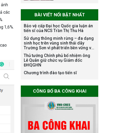
(1985-2025) VÀ
m ảnh
ĐÓN NHẬN HUÂN
cả các
BÀI VIẾT NỔI BẬT NHẤT
CHƯƠNG LAO
%.
ĐỘNG HẠNG BA
Bảo vệ cấp Đại học Quốc gia luận án
ng 1,6%.
tiến sĩ của NCS Trần Thị Thu Hà
Sử dụng thông minh rừng – đa dạng
Tạm dừng công
sinh học trên vùng sinh thái dãy
 cao
tác tuyển dụng
Trường Sơn vì phát triển bền vững và
viên chức, người
ứng phó với biến đổi khí hậu
Thủ tướng Chính phủ bổ nhiệm ông
lao động các vị trí
Lê Quân giữ chức vụ Giám đốc
ĐHQGHN
việc làm chức
danh nghề nghiệp
Chương trình đào tạo tiến sĩ
chuyên môn dùng
chung trong
CÔNG BỐ BA CÔNG KHAI
ĐHQGHN
Bảo vệ luận án tiến
sĩ của NCS Trương
Mạnh Tuấn