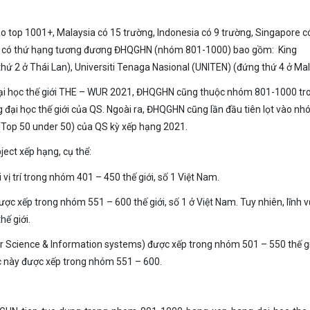
 top 1001+, Malaysia có 15 trường, Indonesia có 9 trường, Singapore c
vực có thứ hạng tương đương ĐHQGHN (nhóm 801-1000) bao gồm: King
ứ 2 ở Thái Lan), Universiti Tenaga Nasional (UNITEN) (đứng thứ 4 ở Mal
đại học thế giới THE – WUR 2021, ĐHQGHN cũng thuộc nhóm 801-1000 tro
 đại học thế giới của QS. Ngoài ra, ĐHQGHN cũng lần đầu tiên lọt vào n
(Top 50 under 50) của QS kỳ xếp hạng 2021.
ect xếp hạng, cụ thể:
ị trí trong nhóm 401 – 450 thế giới, số 1 Việt Nam.
ợc xếp trong nhóm 551 – 600 thế giới, số 1 ở Việt Nam. Tuy nhiên, lĩnh 
ế giới.
r Science & Information systems) được xếp trong nhóm 501 – 550 thế gi
vực này được xếp trong nhóm 551 – 600.