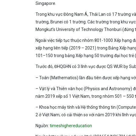
Singapore.
Trong khu vực Đông Nam Á, Thái Lan có 17 trường vào
trường, Brunei có 1 trường. Các trường trong khu 
Mongkut’s University of Technology Thonburi (đứng th
Ngoài việc tiếp tục thuộc nhóm 801-1000 Xếp hạng 
xếp hạng liên tiếp (2019 – 2021) trong Bảng Xếp hạng
101–150 trong bảng Xếp hạng 50 trường đại học trẻ 
Trước đó, ĐHQGHN có 3 lĩnh vực được QS WUR by Subj
– Toán (Mathematics) lần đầu tiên được xếp hạng với v
– Vật lý và Thiên văn học (Physics and Astronomy) đư
năm 2019 xếp số 1 Việt Nam, trong nhóm 501 – 550 th
– Khoa học máy tính và Hệ thống thông tin (Compute
2 ở Việt Nam; có cải thiện so với năm 2019 khi lĩnh 
Nguồn:
timeshighereducation