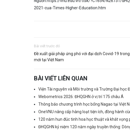
Nguồn:https://vnu.edu.vn/ttsk/?C1654/N26731/dHQ
2021-cua-Times-Higher-Education.htm
Bài viết trước đó
Đề xuất giải pháp ứng phó với đại dịch Covid-19 trong
mới tại Việt Nam
BÀI VIẾT LIÊN QUAN
Viện Tài nguyên và Môi trường và Trường Đại học Đ
Webometrics 2026: ĐHQGHN ở vị trí 175 châu Á
Thông báo chương trình học bổng Nagao tại Việt
OneVNU nâng cấp hàng loạt tiện ích, đồng hành cùn
120 năm hun đúc tinh hoa học thuật và khát vọng 
ĐHQGHN kỷ niệm 120 năm ngày truyền thống: Dòng 