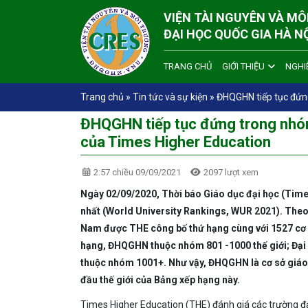
VIỆN TÀI NGUYÊN VÀ M
ĐẠI HỌC QUỐC GIA HÀ N
TRANG CHỦ
GIỚI THIỆU
NGHI
Trang chủ
»
Tin tức và sự kiện
»
ĐHQGHN tiếp tục đứn
ĐHQGHN tiếp tục đứng trong nhóm
của Times Higher Education
2:57 chiều 09/09/2021
2097 lượt xem
Ngày 02/09/2020, Thời báo Giáo dục đại học (Time
nhất (World University Rankings, WUR 2021). Theo 
Nam được THE công bố thứ hạng cùng với 1527 cơ s
hạng, ĐHQGHN thuộc nhóm 801 -1000 thế giới; Đại
thuộc nhóm 1001+. Như vậy, ĐHQGHN là cơ sở giáo
đầu thế giới của Bảng xếp hạng này.
Times Higher Education (THE) đánh giá các trường đạ