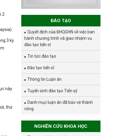
sinh dự tuyển
nghiên cứu sinh
đợt 1 năm 2026
ó 2
ĐÀO TẠO
aysia).
Quyết định của ĐHQGHN về việc ban
hành chương trình và giao nhiệm vụ
ng 3 kỳ
đào tạo tiến sĩ
hóm
Tin tức đào tạo
Đào tạo tiến sĩ
Thông tin Luận án
vực này
Tuyển sinh đào tạo Tiến sỹ
Danh mục luận án đã bảo vệ thành
ới, thứ
công
NGHIÊN CỨU KHOA HỌC