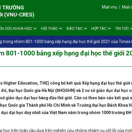
ÔI TRƯỜNG
Mail vnu
Mail 
ỘI (VNU-CRES)
ÊN CỨU KHOA HỌC
HỘI THẢO
ĐÀO TẠO
HỢP TÁC
TIN TỨC
g trong nhóm 801-1000 bảng xếp hạng đại học thế giới 2021 của Times 
 801-1000 bảng xếp hạng đại học thế giới 2
s Higher Education, THE) công bố kết quả Xếp hạng đại học thế giới
đó, Đại học Quốc gia Hà Nội (ĐHQGHN) và 2 cơ sở giáo dục đại học c
ở giáo dục đại học hàng đầu thế giới. Căn cứ theo báo cáo kết quả 
 học Quốc gia Thành phố Hồ Chí Minh và Trường Đại học Bách Khoa H
 dục đại học duy nhất của Việt Nam nằm trong nhóm 1000 trường ĐH
i học trên toàn cầu dựa trên nghiên cứu những nhiệm vụ cốt lõi của mộ