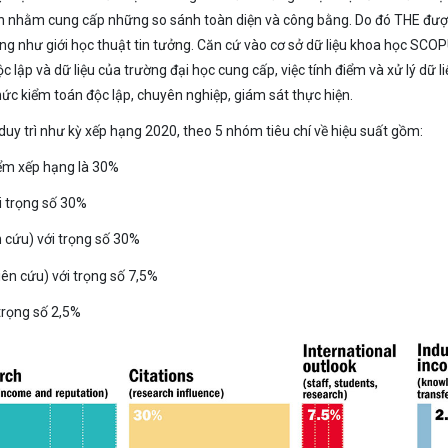
uẩn nhằm cung cấp những so sánh toàn diện và công bằng. Do đó THE đượ
cũng như giới học thuật tin tưởng. Căn cứ vào cơ sở dữ liệu khoa học SCO
 lập và dữ liệu của trường đại học cung cấp, việc tính điểm và xử lý dữ l
 kiểm toán độc lập, chuyên nghiệp, giám sát thực hiện.
duy trì như kỳ xếp hạng 2020, theo 5 nhóm tiêu chí về hiệu suất gồm:
điểm xếp hạng là 30%
i trọng số 30%
 cứu) với trọng số 30%
iên cứu) với trọng số 7,5%
trọng số 2,5%