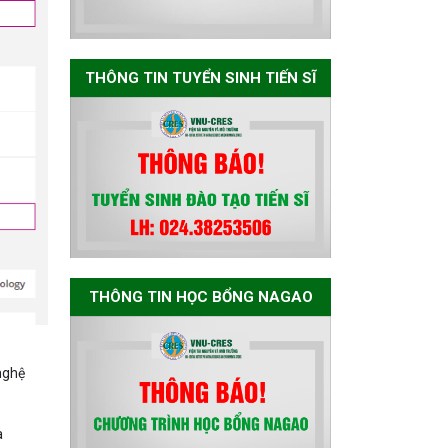
Bảo vệ luận án tiến
THÔNG TIN TUYỂN SINH TIẾN SĨ
sĩ của NCS Nguyễn
Thế Thông
Thông báo chương
trình học bổng
Nagao tại Việt Nam
năm học 2026-
2027
THÔNG TIN HỌC BỔNG NAGAO
Thông báo về việc
họp Tiểu ban
nghệ
chuyên môn đánh
giá hồ sơ chuyên
môn cho các thí
a