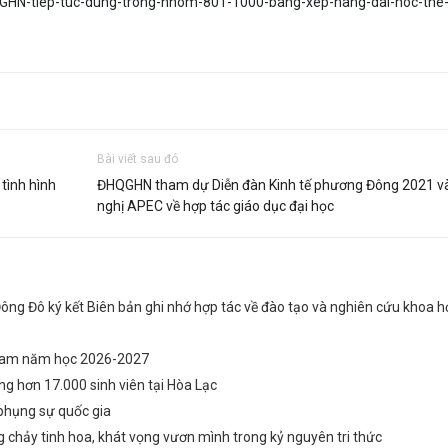
GHN-tiep-tuc-dung-trong-nhom-801-1000-bang-xep-hang-dai-hoc-the-
Bài viết sau đó
 tình hình
ĐHQGHN tham dự Diễn đàn Kinh tế phương Đông 2021 và
nghị APEC về hợp tác giáo dục đại học
ông Đô ký kết Biên bản ghi nhớ hợp tác về đào tạo và nghiên cứu khoa h
 Nam năm học 2026-2027
g hơn 17.000 sinh viên tại Hòa Lạc
phụng sự quốc gia
chảy tinh hoa, khát vọng vươn mình trong kỷ nguyên tri thức