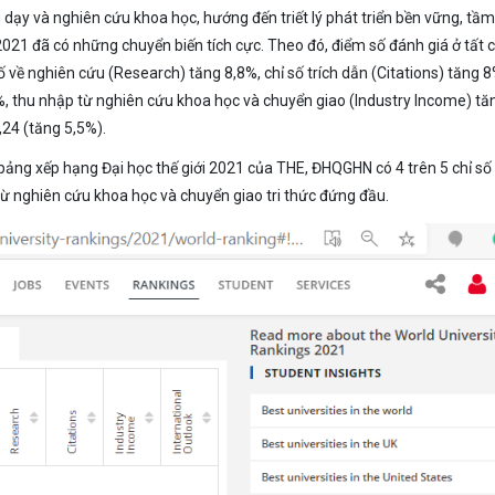
dạy và nghiên cứu khoa học, hướng đến triết lý phát triển bền vững, tầ
21 đã có những chuyển biến tích cực. Theo đó, điểm số đánh giá ở tất 
 về nghiên cứu (Research) tăng 8,8%, chỉ số trích dẫn (Citations) tăng 8
3%, thu nhập từ nghiên cứu khoa học và chuyển giao (Industry Income) tă
24 (tăng 5,5%).
bảng xếp hạng Đại học thế giới 2021 của THE, ĐHQGHN có 4 trên 5 chỉ số
từ nghiên cứu khoa học và chuyển giao tri thức đứng đầu.