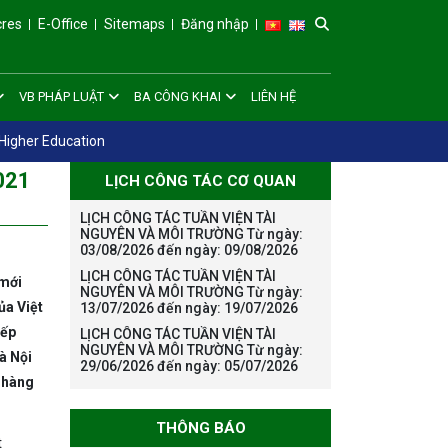
cres
E-Office
Sitemaps
Đăng nhập
VB PHÁP LUẬT
BA CÔNG KHAI
LIÊN HỆ
Higher Education
021
LỊCH CÔNG TÁC CƠ QUAN
LỊCH CÔNG TÁC TUẦN VIỆN TÀI
NGUYÊN VÀ MÔI TRƯỜNG Từ ngày:
03/08/2026 đến ngày: 09/08/2026
LỊCH CÔNG TÁC TUẦN VIỆN TÀI
 mới
NGUYÊN VÀ MÔI TRƯỜNG Từ ngày:
ủa Việt
13/07/2026 đến ngày: 19/07/2026
xếp
LỊCH CÔNG TÁC TUẦN VIỆN TÀI
NGUYÊN VÀ MÔI TRƯỜNG Từ ngày:
à Nội
29/06/2026 đến ngày: 05/07/2026
 hàng
THÔNG BÁO
t