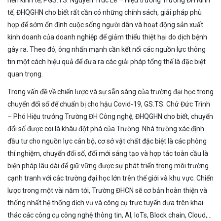
nền kinh tế, PGS.TS. Nguyễn Trúc Lê – Hiệu trưởng Trường ĐH Kinh
tế, ĐHQGHN cho biết rất cần có những chính sách, giải pháp phù
hợp để sớm ổn định cuộc sống người dân và hoạt động sản xuất
kinh doanh của doanh nghiệp để giảm thiểu thiệt hại do dịch bệnh
gây ra. Theo đó, ông nhấn mạnh cần kết nối các nguồn lực thông
tin một cách hiệu quả để đưa ra các giải pháp tổng thế là đặc biệt
quan trọng.
Trong vấn đề về chiến lược và sự sẵn sàng của trường đại học trong
chuyển đổi số để chuẩn bị cho hậu Covid-19, GS.TS. Chử Đức Trình
– Phó Hiệu trưởng Trường ĐH Công nghệ, ĐHQGHN cho biết, chuyển
đổi số được coi là khâu đột phá của Trường. Nhà trường xác định
đầu tư cho nguồn lực cán bộ, cơ sở vật chất đặc biệt là các phòng
thí nghiệm, chuyển đổi số, đổi mới sáng tạo và hợp tác toàn cầu là
biện pháp lâu dài để giữ vững được sự phát triển trong môi trường
cạnh tranh với các trường đại học lớn trên thế giới và khu vực. Chiến
lược trong một vài năm tới, Trường ĐHCN sẽ cơ bản hoàn thiện và
thống nhất hệ thống dịch vụ và công cụ trực tuyến dựa trên khai
thác các công cụ công nghệ thông tin, AI, IoTs, Block chain, Cloud,…