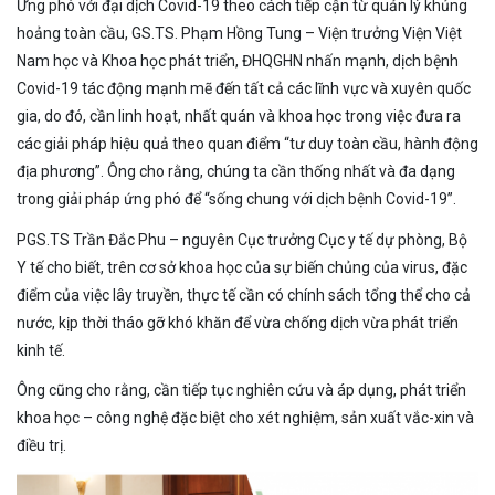
Ứng phó với đại dịch Covid-19 theo cách tiếp cận từ quản lý khủng
hoảng toàn cầu, GS.TS. Phạm Hồng Tung – Viện trưởng Viện Việt
Nam học và Khoa học phát triển, ĐHQGHN nhấn mạnh, dịch bệnh
Covid-19 tác động mạnh mẽ đến tất cả các lĩnh vực và xuyên quốc
gia, do đó, cần linh hoạt, nhất quán và khoa học trong việc đưa ra
các giải pháp hiệu quả theo quan điểm “tư duy toàn cầu, hành động
địa phương”. Ông cho rằng, chúng ta cần thống nhất và đa dạng
trong giải pháp ứng phó để “sống chung với dịch bệnh Covid-19”.
PGS.TS Trần Đắc Phu – nguyên Cục trưởng Cục y tế dự phòng, Bộ
Y tế cho biết, trên cơ sở khoa học của sự biến chủng của virus, đặc
điểm của việc lây truyền, thực tế cần có chính sách tổng thể cho cả
nước, kịp thời tháo gỡ khó khăn để vừa chống dịch vừa phát triển
kinh tế.
Ông cũng cho rằng, cần tiếp tục nghiên cứu và áp dụng, phát triển
khoa học – công nghệ đặc biệt cho xét nghiệm, sản xuất vắc-xin và
điều trị.