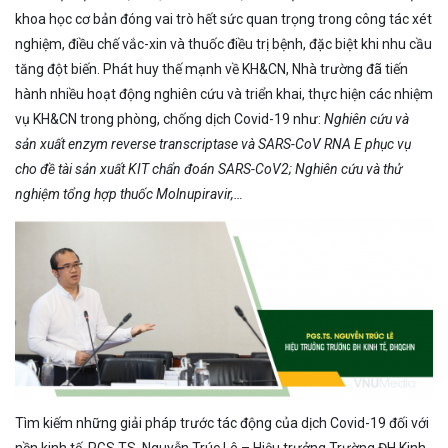
khoa học cơ bản đóng vai trò hết sức quan trọng trong công tác xét
nghiệm, điều chế vắc-xin và thuốc điều trị bệnh, đặc biệt khi nhu cầu
tăng đột biến. Phát huy thế mạnh về KH&CN, Nhà trường đã tiến
hành nhiều hoạt động nghiên cứu và triển khai, thực hiện các nhiệm
vụ KH&CN trong phòng, chống dịch Covid-19 như:
Nghiên cứu và
sản xuất enzym reverse transcriptase và SARS-CoV RNA E phục vụ
cho đề tài sản xuất KIT chẩn đoán SARS-CoV2; Nghiên cứu và thử
nghiệm tổng hợp thuốc Molnupiravir,…
Tìm kiếm những giải pháp trước tác động của dịch Covid-19 đối với