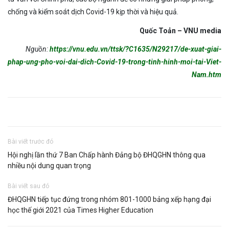
chống và kiểm soát dịch Covid-19 kịp thời và hiệu quả.
Quốc Toản – VNU media
Nguồn:
https://vnu.edu.vn/ttsk/?C1635/N29217/de-xuat-giai-
phap-ung-pho-voi-dai-dich-Covid-19-trong-tinh-hinh-moi-tai-Viet-
Nam.htm
Bài viết trước đó
Hội nghị lần thứ 7 Ban Chấp hành Đảng bộ ĐHQGHN thông qua
nhiều nội dung quan trọng
Bài viết sau đó
ĐHQGHN tiếp tục đứng trong nhóm 801-1000 bảng xếp hạng đại
học thế giới 2021 của Times Higher Education