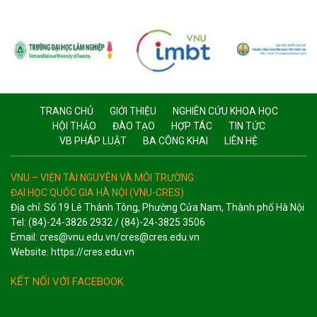
TRANG CHỦ
GIỚI THIỆU
NGHIÊN CỨU KHOA HỌC
HỘI THẢO
ĐÀO TẠO
HỢP TÁC
TIN TỨC
VB PHÁP LUẬT
BA CÔNG KHAI
LIÊN HỆ
VNU – VIỆN TÀI NGUYÊN VÀ MÔI TRƯỜNG
ĐẠI HỌC QUỐC GIA HÀ NỘI (VNU-CRES)
Địa chỉ: Số 19 Lê Thánh Tông, Phường Cửa Nam, Thành phố Hà Nội
Tel: (84)-24-3826 2932 / (84)-24-3825 3506
Email: cres@vnu.edu.vn/cres@cres.edu.vn
Website: https://cres.edu.vn
KẾT NỐI VỚI FACEBOOK