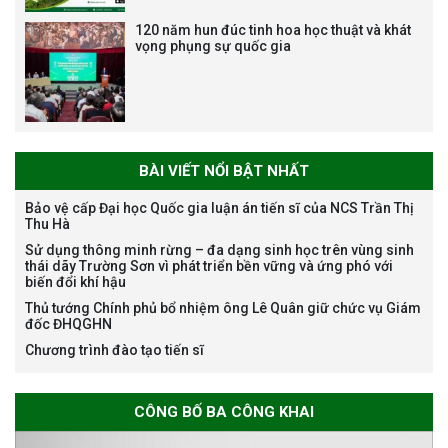
120 năm hun đúc tinh hoa học thuật và khát
vọng phụng sự quốc gia
Bảo vệ luận án tiến sĩ của NCS
Nguyễn Thế Thông
BÀI VIẾT NỔI BẬT NHẤT
Bảo vệ cấp Đại học Quốc gia luận án tiến sĩ của NCS Trần Thị
Thu Hà
Thông báo chương trình học
Sử dụng thông minh rừng – đa dạng sinh học trên vùng sinh
bổng Nagao tại Việt Nam năm
thái dãy Trường Sơn vì phát triển bền vững và ứng phó với
học 2026-2027
biến đổi khí hậu
Thủ tướng Chính phủ bổ nhiệm ông Lê Quân giữ chức vụ Giám
đốc ĐHQGHN
Chương trình đào tạo tiến sĩ
Thông báo về việc họp Tiểu
ban chuyên môn đánh giá hồ
sơ chuyên môn cho các thí sinh
CÔNG BỐ BA CÔNG KHAI
dự tuyển nghiên cứu sinh đợt 1
năm 2026