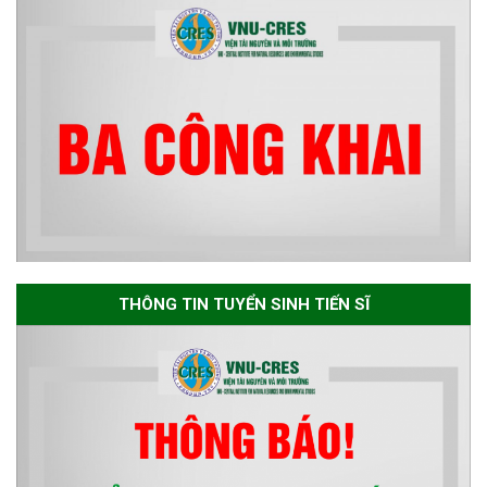
Thông báo danh sách thí sinh
đủ điều kiện dự tuyển Chương
trình đào tạo tiến sĩ chuyên
ngành Môi trường và phát triển
bền vững đợt 1 năm 2026
The International Conference
EME 2026 on “Earth, Mine and
THÔNG TIN TUYỂN SINH TIẾN SĨ
Environmental Sciences for the
Advancement of Strategic
Technologies and
Infrastructure Development”