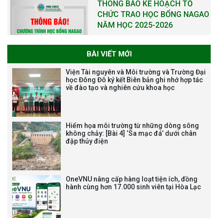
VIỆN (1985-2025) VÀ ĐÓN
NHẬN HUÂN CHƯƠNG LAO
ĐỘNG HẠNG BA
BÀI VIẾT MỚI
Tạm dừng công tác tuyển dụng
Viện Tài nguyên và Môi trường và Trường Đại
viên chức, người lao động các
học Đông Đô ký kết Biên bản ghi nhớ hợp tác
về đào tạo và nghiên cứu khoa học
vị trí việc làm chức danh nghề
nghiệp chuyên môn dùng
chung trong ĐHQGHN
Hiểm họa môi trường từ những dòng sông
không chảy: [Bài 4] ‘Sa mạc đá’ dưới chân
đập thủy điện
Bảo vệ luận án tiến sĩ của NCS
Trương Mạnh Tuấn
OneVNU nâng cấp hàng loạt tiện ích, đồng
hành cùng hơn 17.000 sinh viên tại Hòa Lạc