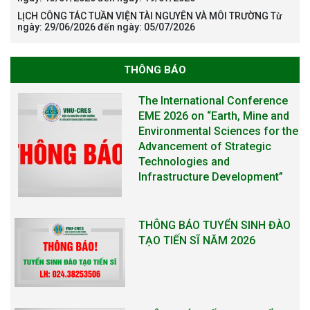
LỊCH CÔNG TÁC TUẦN VIỆN TÀI NGUYÊN VÀ MÔI TRƯỜNG Từ
ngày: 29/06/2026 đến ngày: 05/07/2026
THÔNG BÁO
THÔNG BÁO TUYỂN SINH ĐÀO
TẠO TIẾN SĨ NĂM 2026
THÔNG BÁO KẾ HOẠCH TỔ
CHỨC TRAO HỌC BỔNG NAGAO
NĂM HỌC 2025-2026
THƯ CẢM ƠN LỄ KỶ NIỆM 40
NĂM XÂY DỰNG VÀ PHÁT TRIỂN