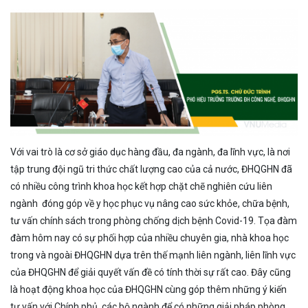
Với vai trò là cơ sở giáo dục hàng đầu, đa ngành, đa lĩnh vực, là nơi
tập trung đội ngũ tri thức chất lượng cao của cả nước, ĐHQGHN đã
có nhiều công trình khoa học kết hợp chặt chẽ nghiên cứu liên
ngành đóng góp về y học phục vụ nâng cao sức khỏe, chữa bệnh,
tư vấn chính sách trong phòng chống dịch bệnh Covid-19. Tọa đàm
đàm hôm nay có sự phối hợp của nhiều chuyên gia, nhà khoa học
trong và ngoài ĐHQGHN dựa trên thế mạnh liên ngành, liên lĩnh vực
của ĐHQGHN để giải quyết vấn đề có tính thời sự rất cao. Đây cũng
là hoạt động khoa học của ĐHQGHN cùng góp thêm những ý kiến
tư vấn với Chính phủ, các bộ ngành để có những giải pháp phòng,