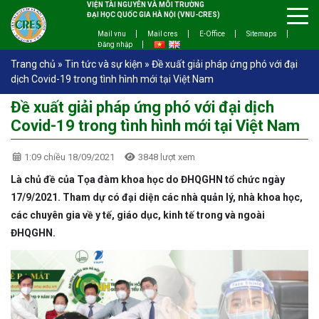
VIỆN TÀI NGUYÊN VÀ MÔI TRƯỜNG
ĐẠI HỌC QUỐC GIA HÀ NỘI (VNU-CRES)
Mail vnu
Mail cres
E-Office
Sitemaps
Đăng nhập
Trang chủ
»
Tin tức và sự kiện
»
Đề xuất giải pháp ứng phó với đại
dịch Covid-19 trong tình hình mới tại Việt Nam
Đề xuất giải pháp ứng phó với đại dịch
Covid-19 trong tình hình mới tại Việt Nam
1:09 chiều 18/09/2021
3848 lượt xem
Là chủ đề của Tọa đàm khoa học do ĐHQGHN tổ chức ngày
17/9/2021. Tham dự có đại diện các nhà quản lý, nhà khoa học,
các chuyên gia về y tế, giáo dục, kinh tế trong và ngoài
ĐHQGHN.