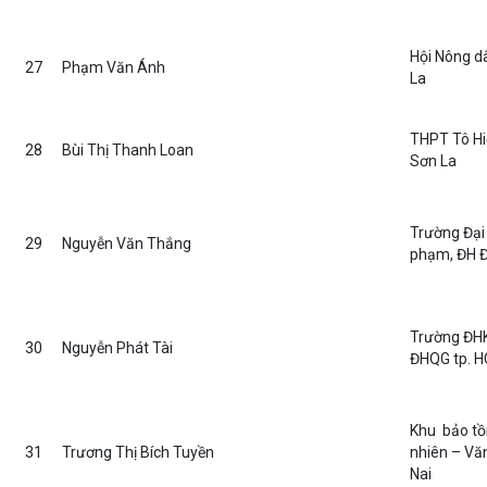
Hội Nông d
27
Phạm Văn Ánh
La
THPT Tô Hi
28
Bùi Thị Thanh Loan
Sơn La
Trường Đại
29
Nguyễn Văn Thắng
phạm, ĐH 
Trường ĐH
30
Nguyễn Phát Tài
ĐHQG tp. 
Khu bảo tồ
31
Trương Thị Bích Tuyền
nhiên – Vă
Nai