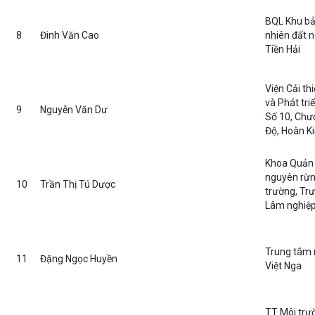
BQL Khu bả
8
Đinh Văn Cao
nhiên đất 
Tiền Hải
Viện Cải th
và Phát tri
9
Nguyễn Văn Dư
Số 10, Ch
Độ, Hoàn K
Khoa Quản l
nguyên rừn
10
Trần Thị Tú Dược
trường, Tr
Lâm nghiệ
Trung tâm n
11
Đặng Ngọc Huyền
Việt Nga
TT Môi trư