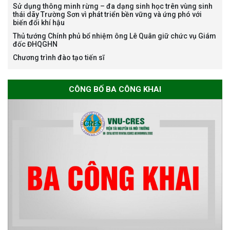
Sử dụng thông minh rừng – đa dạng sinh học trên vùng sinh
bổng Nagao tại Việt Nam năm
thái dãy Trường Sơn vì phát triển bền vững và ứng phó với
học 2026-2027
biến đổi khí hậu
Thủ tướng Chính phủ bổ nhiệm ông Lê Quân giữ chức vụ Giám
đốc ĐHQGHN
Chương trình đào tạo tiến sĩ
Thông báo về việc họp Tiểu
ban chuyên môn đánh giá hồ
sơ chuyên môn cho các thí sinh
CÔNG BỐ BA CÔNG KHAI
dự tuyển nghiên cứu sinh đợt 1
năm 2026
Thông báo danh sách thí sinh
đủ điều kiện dự tuyển Chương
trình đào tạo tiến sĩ chuyên
ngành Môi trường và phát triển
bền vững đợt 1 năm 2026