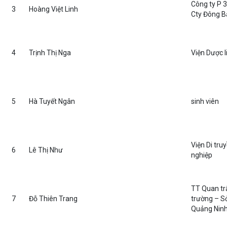
Công ty P 
3
Hoàng Việt Linh
Cty Đông B
4
Trịnh Thị Nga
Viện Dược l
5
Hà Tuyết Ngân
sinh viên
Viện Di tru
6
Lê Thị Như
nghiệp
TT Quan tr
7
Đỗ Thiên Trang
trường – 
Quảng Nin