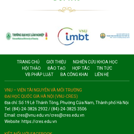
TRANG CHỦ
GIỚI THIỆU
NGHIÊN CỨU KHOA HỌC
HỘI THẢO
ĐÀO TẠO
HỢP TÁC
TIN TỨC
VB PHÁP LUẬT
BA CÔNG KHAI
LIÊN HỆ
VNU – VIỆN TÀI NGUYÊN VÀ MÔI TRƯỜNG
ĐẠI HỌC QUỐC GIA HÀ NỘI (VNU-CRES)
Địa chỉ: Số 19 Lê Thánh Tông, Phường Cửa Nam, Thành phố Hà Nội
Tel: (84)-24-3826 2932 / (84)-24-3825 3506
Email: cres@vnu.edu.vn/cres@cres.edu.vn
Website: https://cres.edu.vn