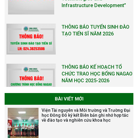
THÔNG BÁO KẾ HOẠCH TỔ
CHỨC TRAO HỌC BỔNG NAGAO
NĂM HỌC 2025-2026
THƯ CẢM ƠN LỄ KỶ NIỆM 40
NĂM XÂY DỰNG VÀ PHÁT TRIỂN
VIỆN (1985-2025) VÀ ĐÓN
NHẬN HUÂN CHƯƠNG LAO
ĐỘNG HẠNG BA
BÀI VIẾT MỚI
Tạm dừng công tác tuyển dụng
Viện Tài nguyên và Môi trường và Trường Đại
viên chức, người lao động các
học Đông Đô ký kết Biên bản ghi nhớ hợp tác
về đào tạo và nghiên cứu khoa học
vị trí việc làm chức danh nghề
nghiệp chuyên môn dùng
chung trong ĐHQGHN