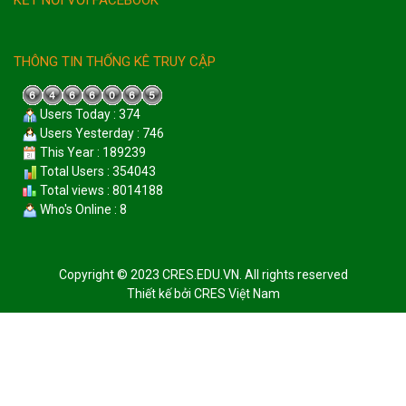
KẾT NỐI VỚI FACEBOOK
THÔNG TIN THỐNG KÊ TRUY CẬP
Users Today : 374
Users Yesterday : 746
This Year : 189239
Total Users : 354043
Total views : 8014188
Who's Online : 8
Copyright © 2023 CRES.EDU.VN. All rights reserved
Thiết kế bởi
CRES Việt Nam