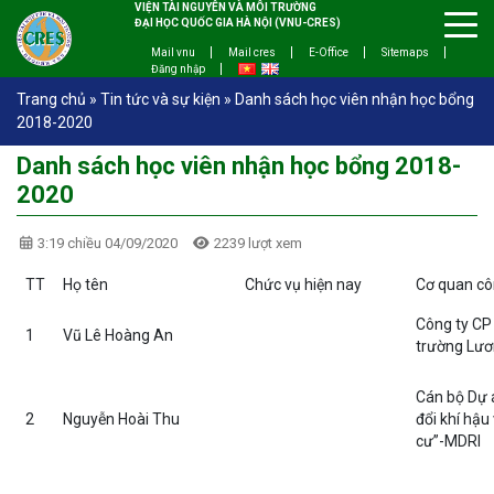
VIỆN TÀI NGUYÊN VÀ MÔI TRƯỜNG
ĐẠI HỌC QUỐC GIA HÀ NỘI (VNU-CRES)
Mail vnu
Mail cres
E-Office
Sitemaps
Đăng nhập
Trang chủ
»
Tin tức và sự kiện
»
Danh sách học viên nhận học bổng
2018-2020
Danh sách học viên nhận học bổng 2018-
2020
3:19 chiều 04/09/2020
2239 lượt xem
TT
Họ tên
Chức vụ hiện nay
Cơ quan cô
Công ty CP
1
Vũ Lê Hoàng An
trường Lươ
Cán bộ Dự 
2
Nguyễn Hoài Thu
đổi khí hậu
cư”-MDRI