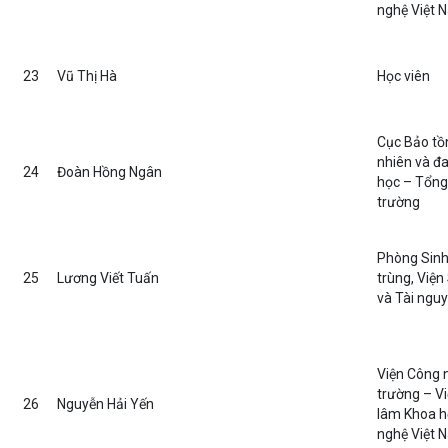
nghệ Việt 
23
Vũ Thị Hà
Học viên
Cục Bảo tồ
nhiên và đ
24
Đoàn Hồng Ngân
học – Tổng
trường
Phòng Sinh
25
Lương Viết Tuấn
trùng, Viện
và Tài nguy
Viện Công 
trường – V
26
Nguyễn Hải Yến
lâm Khoa h
nghệ Việt 