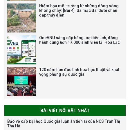
Hiểm họa môi trường từ những dòng sông
không chảy: [Bài 4] ‘Sa mạc đá’ dưới chân
đập thủy điện
Bảo vệ luận án tiến sĩ của NCS
Trương Mạnh Tuấn
OneVNU nâng cấp hàng loạt tiện ích, đồng
hành cùng hơn 17.000 sinh viên tại Hòa Lạc
120 năm hun đúc tinh hoa học thuật và khát
vọng phụng sự quốc gia
Bảo vệ luận án tiến sĩ của NCS
Nguyễn Thế Thông
BÀI VIẾT NỔI BẬT NHẤT
Bảo vệ cấp Đại học Quốc gia luận án tiến sĩ của NCS Trần Thị
Thu Hà
Thông báo chương trình học