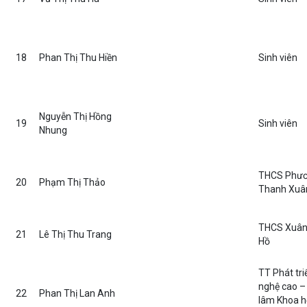
18
Phan Thị Thu Hiền
Sinh viên
Nguyễn Thị Hồng
19
Sinh viên
Nhung
THCS Phươn
20
Phạm Thị Thảo
Thanh Xuân
THCS Xuân
21
Lê Thị Thu Trang
Hồ
TT Phát tri
nghệ cao –
22
Phan Thị Lan Anh
lâm Khoa h