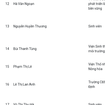
12
Hà Văn Ngoạn
phát triển 
bền vững
13
Nguyễn Huyền Thương
Sinh viên
Viện Sinh t
14
Bùi Thanh Tùng
môi trường
Viện Thổ 
15
Phạm Thị Lê
Nông hóa
Trường CĐ
16
Lê Thị Lan Anh
Định
17
Vũ Thị Thu Hà
Sinh viên