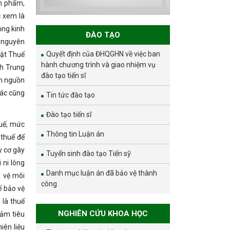
và phát triển bền
ản phẩm,
vững đợt 1 năm
 xem là
2026
̂ng kinh
ĐÀO TẠO
i nguyên
Quyết định của ĐHQGHN về việc ban
Luật Thuế
hành chương trình và giao nhiệm vụ
ch Trung
đào tạo tiến sĩ
ch nguồn
ác cũng
Tin tức đào tạo
Đào tạo tiến sĩ
huế, mức
Thông tin Luận án
thuế để
y cơ gây
Tuyển sinh đào tạo Tiến sỹ
 ni lông
Danh mục luận án đã bảo vệ thành
o vệ môi
công
ế bảo vệ
 là thuế
NGHIÊN CỨU KHOA HỌC
iảm tiêu
iên liệu