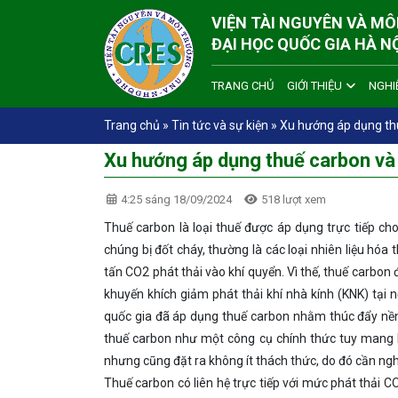
VIỆN TÀI NGUYÊN VÀ M
ĐẠI HỌC QUỐC GIA HÀ N
TRANG CHỦ
GIỚI THIỆU
NGHI
Trang chủ
»
Tin tức và sự kiện
»
Xu hướng áp dụng thu
Xu hướng áp dụng thuế carbon và
4:25 sáng 18/09/2024
518 lượt xem
Thuế carbon là loại thuế được áp dụng trực tiếp cho v
chúng bị đốt cháy, thường là các loại nhiên liệu hóa tha
tấn CO2 phát thải vào khí quyển. Vì thế, thuế carbon đư
khuyến khích giảm phát thải khí nhà kính (KNK) tại nơ
quốc gia đã áp dụng thuế carbon nhằm thúc đẩy nền k
thuế carbon như một công cụ chính thức tuy mang lạ
nhưng cũng đặt ra không ít thách thức, do đó cần nghi
Thuế carbon có liên hệ trực tiếp với mức phát thải C