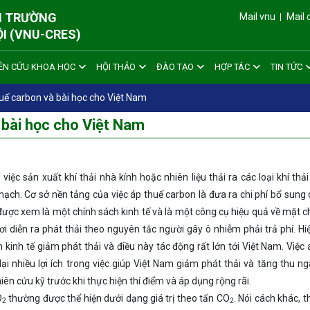
ÔI TRƯỜNG
Mail vnu
Mail 
ỘI (VNU-CRES)
ÊN CỨU KHOA HỌC
HỘI THẢO
ĐÀO TẠO
HỢP TÁC
TIN TỨC
ế carbon và bài học cho Việt Nam
 bài học cho Việt Nam
iệc sản xuất khí thải nhà kính hoặc nhiên liệu thải ra các loại khí thải
̣ch. Cơ sở nền tảng của việc áp thuế carbon là đưa ra chi phí bổ sung
ợc xem là một chính sách kinh tế và là một công cụ hiệu quả về mặt chi
i diễn ra phát thải theo nguyên tắc người gây ô nhiễm phải trả phí. H
inh tế giảm phát thải và điều này tác động rất lớn tới Việt Nam. Việc
i nhiều lợi ích trong việc giúp Việt Nam giảm phát thải và tăng thu n
ên cứu kỹ trước khi thực hiện thí điểm và áp dụng rộng rãi.
O
thường được thể hiện dưới dạng giá trị theo tấn CO
. Nói cách khác, t
2
2