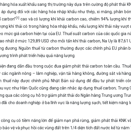
 hàng hóa xuất khẩu sang thị trường này dựa trên cường độ phát thải K
ẽ áp dụng đối với các hàng hóa nhập khẩu như thép, xi măng, phân bó
[1]
ỉ carbon”
cao và có lượng khí khải carbon cao, chiếm 94% lượng khí t
ợng khí thải có trong hàng hóa nhập khẩu, nếu lượng khí thải này vượt 
eo mức giá carbon hiện tại của EU. Thuế suất carbon của các quốc gia n
cao nhất ở mức 129,89 USD cho mỗi tấn khí thải carbon, Na Uy là 87,61
g đương. Nguồn thuế từ carbon thường được các chính phủ EU phân 
ơng trình phát triển hiệu quả năng lượng.
hiện đang dẫn đầu trong cuộc đua giảm phát thải carbon toàn cầu. Thu
ừ các ngành nông – lâm nghiệp, vận tải hàng không, đường sắt và hàng 
 thuế này được chính phủ Nhật Bản sử dụng để đầu tư phát triển cô
khu vực như Hàn Quốc cũng đang cân nhắc áp dụng thuế carbon; Trung 
ông qua các công cụ hỗ trợ giảm phát thải do Ngân hàng Trung ương Tr
u đãi cho doanh nghiệp ở ba lĩnh vực là năng lượng sạch, tiết kiệm năng 
là công cụ có tiềm năng lớn để giảm nạn phá rừng, giảm phát thải KNK v
 bảo vệ và phục hồi các vùng đất trên 1/4 diện tích đất nước kể từ năm