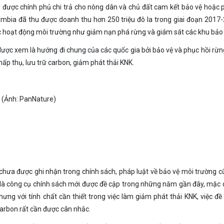
 được chính phủ chi trả cho nông dân và chủ đất cam kết bảo vệ hoặc 
olombia đã thu được doanh thu hơn 250 triệu đô la trong giai đoạn 2017
 hoạt động môi trường như giảm nạn phá rừng và giám sát các khu bảo 
được xem là hướng đi chung của các quốc gia bởi bảo vệ và phục hồi rừ
ấp thụ, lưu trữ carbon, giảm phát thải KNK.
 (Ảnh: PanNature)
 chưa được ghi nhận trong chính sách, pháp luật về bảo vệ môi trường 
trò là công cụ chính sách mới được đề cập trong những năm gần đây, mặc
ưng với tính chất cần thiết trong việc làm giảm phát thải KNK, việc đề
carbon rất cần được cân nhắc.