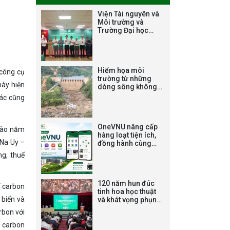
HOẠCH TỔ CHỨC
TRAO HỌC BỔNG
Viện Tài nguyên và
Môi trường và
NAGAO NĂM HỌC
Trường Đại học
2025-2026
Đông Đô ký kết Biên
bản ghi nhớ hợp tác
về đào tạo và
nghiên cứu khoa
THƯ CẢM ƠN LỄ
Hiểm họa môi
học
 công cụ
KỶ NIỆM 40 NĂM
trường từ những
này hiện
dòng sông không
XÂY DỰNG VÀ
chảy: [Bài 4] ‘Sa
hác cũng
PHÁT TRIỂN VIỆN
mạc đá’ dưới chân
(1985-2025) VÀ
đập thủy điện
ĐÓN NHẬN HUÂN
OneVNU nâng cấp
 vào năm
CHƯƠNG LAO
hàng loạt tiện ích,
 Na Uy –
đồng hành cùng
ĐỘNG HẠNG BA
hơn 17.000 sinh
g, thuế
viên tại Hòa Lạc
Tạm dừng công
120 năm hun đúc
ế carbon
tác tuyển dụng
tinh hoa học thuật
viên chức, người
 biển và
và khát vọng phụng
sự quốc gia
lao động các vị trí
rbon với
việc làm chức
i carbon