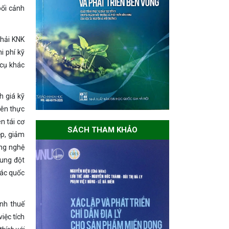
́i cảnh
thải KNK
 phí kỹ
g cụ khác
h giá kỹ
nên thực
n tái cơ
SÁCH THAM KHẢO
ệp, giảm
ông nghệ
xung đột
các quốc
nh thuế
iệc tích