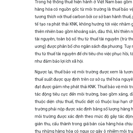
Trong hệ thống thuế hiện hành ở Việt Nam bao gồm 9
hàng hóa có nguồn gốc từ môi trường là thuế bảo vệ m
tương thích với thuế carbon bởi cơ sở ban hành thuế
tế tạo ra phát thải KNK, không hướng tới việc nhằm
thiên nhiên bao gồm khoáng sản, dầu thô, khí thiên nhi
tài nguyên, toàn bộ số thu từ thuế tài nguyên (trư
ương) được phân bổ cho ngân sách địa phương. 
thu từ thuế tài nguyên để chi tiêu cho việc phục hồi, tá
như đảm bảo lợi ích xã hội.
Ngược lại, thuế bảo vệ môi trường được xem là tươn
thuế suất được quy định trên cơ sở cụ thể hóa nguyên
đạt được giảm nhẹ phát thải KNK. Thuế bảo vệ mô
tác động tiêu cực đến môi trường, bao gồm xăng, dầ
thuộc diện chịu thuế, thuốc diệt cỏ thuộc loại hạn 
trường phải nộp được xác định bằng số lượng hàng h
môi trường được xác định theo mức độ gây tác động
gián thu, cấu thành trong giá bán của hàng hóa chịu
thụ những hàng hóa có nguy cơ gây ô nhiễm môi trườ