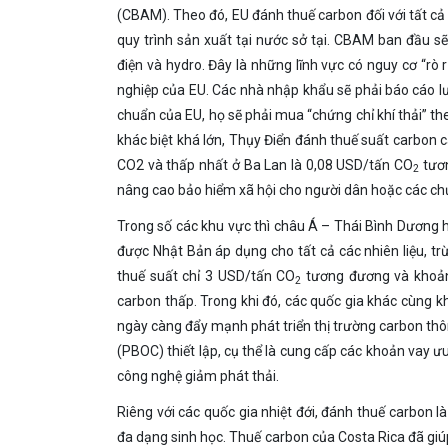
(CBAM). Theo đó, EU đánh thuế carbon đối với tất cả
quy trình sản xuất tại nước sở tại. CBAM ban đầu s
điện và hydro. Đây là những lĩnh vực có nguy cơ “rò r
nghiệp của EU. Các nhà nhập khẩu sẽ phải báo cáo lư
chuẩn của EU, họ sẽ phải mua “chứng chỉ khí thải” th
khác biệt khá lớn, Thụy Điển đánh thuế suất carbon 
CO2 và thấp nhất ở Ba Lan là 0,08 USD/tấn CO
tươn
2
nâng cao bảo hiểm xã hội cho người dân hoặc các chư
Trong số các khu vực thì châu Á – Thái Bình Dương 
được Nhật Bản áp dụng cho tất cả các nhiên liệu, tr
thuế suất chỉ 3 USD/tấn CO
tương đương và khoản
2
carbon thấp. Trong khi đó, các quốc gia khác cùng 
ngày càng đẩy mạnh phát triển thị trường carbon th
(PBOC) thiết lập, cụ thể là cung cấp các khoản vay ư
công nghệ giảm phát thải.
Riêng với các quốc gia nhiệt đới, đánh thuế carbon 
đa dạng sinh học. Thuế carbon của Costa Rica đã giúp