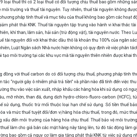
 loại thuế thì có 2 loại thuế có đối tượng chịu thuế bao gồm những s
ôi trường và thuế tài nguyên. Tuy nhiên, thuế tài nguyên không được
, phương pháp tính thuế và mục tiêu của thuế không bao gồm các hoạt đọ
 giảm phát thải KNK. Thuế tài nguyên tập trung vào hành vi khai thác tà
ên, khí than, lâm sản, hải sản (trừ động vật), tài nguyên nước. Theo 
̀ thuế tài nguyên đối với khai thác dầu thô là khoản thu 100% của ngân sá
Tuy nhiên, Luật Ngân sách Nhà nước hiện không có quy định về việc phân tá
i tạo môi trường tại các khu vực mà tài nguyên thiên nhiên được khai th
g đồng với thuế carbon do có đối tượng chịu thuế, phương pháp tính t
 tắc “người gây ô nhiễm phải trả tiền” và phần nào đã tính đến việc thu 
i trường thu vào việc sản xuất, nhập khẩu các hàng hóa khi sử dụng có ngu
u, mỡ nhờn, than đá, dung dịch hydro-chloro-fluoro-carbon (HCFC), túi
chế sử dụng, thuốc trừ mối thuộc loại hạn chế sử dụng. Số tiền thuế bả
óa và mức thuế tuyệt đối/đơn vị hàng hóa chịu thuế, trong đó, mức thu
 xấu đến môi trường của hàng hóa chịu thuế. Thuế bảo vệ môi trường
 thuế làm cho giá bán các mặt hàng này tăng lên, từ đó tác động làm g
ng bao gồm cả nguy cơ làm gia tăng phát thải KNK từ việc sử dụng nh