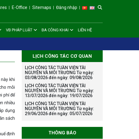
cres
E-Office
Sitemaps
Đăng nhập
VB PHÁP LUẬT
BA CÔNG KHAI
LIÊN HỆ
LỊCH CÔNG TÁC CƠ QUAN
LỊCH CÔNG TÁC TUẦN VIỆN TÀI
NGUYÊN VÀ MÔI TRƯỜNG Từ ngày:
03/08/2026 đến ngày: 09/08/2026
 này khi
LỊCH CÔNG TÁC TUẦN VIỆN TÀI
 cho mỗi
NGUYÊN VÀ MÔI TRƯỜNG Từ ngày:
 phí để
13/07/2026 đến ngày: 19/07/2026
iện nhiều
LỊCH CÔNG TÁC TUẦN VIỆN TÀI
NGUYÊN VÀ MÔI TRƯỜNG Từ ngày:
 áp dụng
29/06/2026 đến ngày: 05/07/2026
gân sách
THÔNG BÁO
huế định