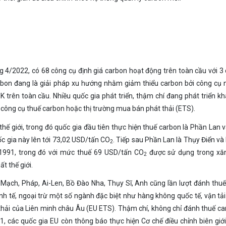
g 4/2022, có 68 công cụ định giá carbon hoạt động trên toàn cầu với 3
rbon đang là giải pháp xu hướng nhằm giảm thiểu carbon bởi công cụ 
trên toàn cầu. Nhiều quốc gia phát triển, thậm chí đang phát triển k
công cụ thuế carbon hoặc thị trường mua bán phát thải (ETS).
hế giới, trong đó quốc gia đầu tiên thực hiện thuế carbon là Phần Lan
c gia này lên tới 73,02 USD/tấn CO
. Tiếp sau Phần Lan là Thụy Điển và
2
 1991, trong đó với mức thuế 69 USD/tấn CO
được sử dụng trong xăn
2
t thế giới.
Mạch, Pháp, Ai-Len, Bồ Đào Nha, Thụy Sĩ, Anh cũng lần lượt đánh thu
nh tế, ngoại trừ một số ngành đặc biệt như hàng không quốc tế, vận tải
hải của Liên minh châu Âu (EU ETS). Thậm chí, không chỉ đánh thuế ca
 các quốc gia EU còn thông báo thực hiện Cơ chế điều chỉnh biên giớ