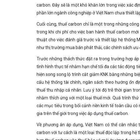
carbon. Đây sẽ là một khó khăn lớn trong việc xác đ
phần lớn ngành công nghiệp ở Việt Nam chưa thiết l
Cuối cùng, thuế carbon chỉ là một trong những công 
trong khi chi phí cho việc ban hành thuế carbon mới rất 
thuật cho việc đánh gíá trước và thiết lập hệ
như thị trường mua bán phát thải, các chính sách ưu 
Trước những thách thức đặt ra trong trường hợp áp 
tình hình thực tế nhằm hạn chế tối đa các tác động tiê
hiện song song lộ trình cắt giảm KNK bằng những biện
cấu hệ thống tài chính, ngân sách theo hướng ổn đị
thuế thu nhập cá nhân. Lưu ý tới độ trễ thời gian t
nhằm thích ứng với một loại thuế mới. Quá trình thử
các mục tiêu trong bối cảnh nền kinh tế toàn cầu có 
gia trên thế giới trong việc áp dụng thuế carbon.
Về phương án áp dụng, Việt Nam có thể cân nhắc t
carbon với tư cách là một loại thuế độc lập trong hệ th