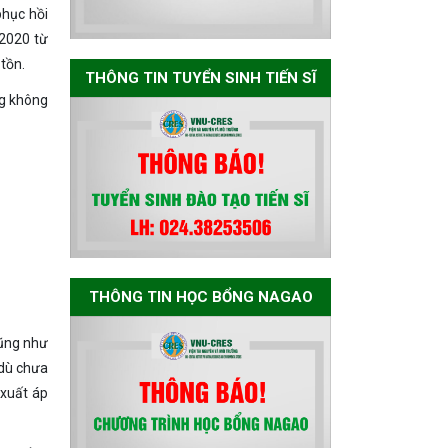
Nagao tại Việt Nam
phục hồi
năm học 2026-
-2020 từ
2027
tồn.
THÔNG TIN TUYỂN SINH TIẾN SĨ
ng không
Thông báo về việc
họp Tiểu ban
chuyên môn đánh
giá hồ sơ chuyên
môn cho các thí
sinh dự tuyển
nghiên cứu sinh
đợt 1 năm 2026
THÔNG TIN HỌC BỔNG NAGAO
Thông báo danh
sách thí sinh đủ
cũng như
điều kiện dự tuyển
 dù chưa
Chương trình đào
 xuất áp
tạo tiến sĩ chuyên
ngành Môi trường