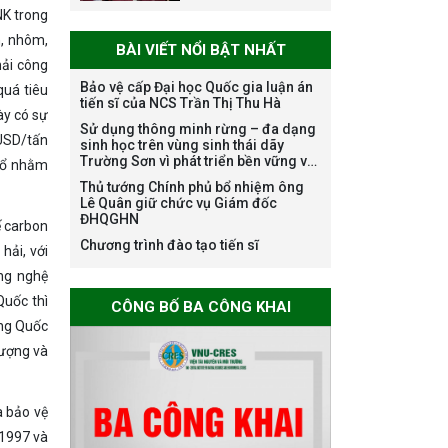
danh nghề nghiệp
NK trong
chuyên môn dùng
n, nhôm,
BÀI VIẾT NỔI BẬT NHẤT
chung trong
hải công
ĐHQGHN
Bảo vệ cấp Đại học Quốc gia luận án
quá tiêu
tiến sĩ của NCS Trần Thị Thu Hà
ày có sự
Sử dụng thông minh rừng – đa dạng
Bảo vệ luận án tiến
 USD/tấn
sinh học trên vùng sinh thái dãy
sĩ của NCS Trương
Trường Sơn vì phát triển bền vững và
bổ nhằm
Mạnh Tuấn
ứng phó với biến đổi khí hậu
Thủ tướng Chính phủ bổ nhiệm ông
Lê Quân giữ chức vụ Giám đốc
ĐHQGHN
ế carbon
Chương trình đào tạo tiến sĩ
hải, với
Bảo vệ luận án tiến
ng nghệ
sĩ của NCS Nguyễn
Quốc thì
CÔNG BỐ BA CÔNG KHAI
Thế Thông
ung Quốc
lượng và
Thông báo chương
à bảo vệ
trình học bổng
 1997 và