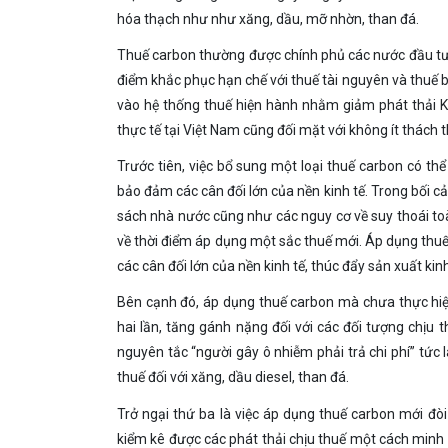
hóa thạch như như xăng, dầu, mỡ nhờn, than đá.
Thuế carbon thường được chính phủ các nước đầu tư t
điểm khắc phục hạn chế với thuế tài nguyên và thuế b
vào hệ thống thuế hiện hành nhằm giảm phát thải K
thực tế tại Việt Nam cũng đối mặt với không ít thách 
Trước tiên, việc bổ sung một loại thuế carbon có thể
bảo đảm các cân đối lớn của nền kinh tế. Trong bối cả
sách nhà nước cũng như các nguy cơ về suy thoái toà
về thời điểm áp dụng một sắc thuế mới. Áp dụng thuế
các cân đối lớn của nền kinh tế, thúc đẩy sản xuất kin
Bên cạnh đó, áp dụng thuế carbon mà chưa thực hiện
hai lần, tăng gánh nặng đối với các đối tượng chịu 
nguyên tắc “người gây ô nhiễm phải trả chi phí” tức là
thuế đối với xăng, dầu diesel, than đá.
Trở ngại thứ ba là việc áp dụng thuế carbon mới đòi hỏ
kiểm kê được các phát thải chịu thuế một cách m