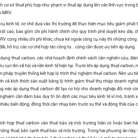
ịnh cơ sở thuế phù hợp như phạm vi thuế áp dụng lên các lĩnh vực trong bô
ập MRV.
cụ kinh tế, cơ chế dựa vào thị trường để thực hiện mục tiêu giảm phát 
cao, bao gồm chi phí hành chính cho quy trình phê duyệt kéo dài, chi
 thống MRV cùng nhiều chi phí khác, chưa kể ngoài công cụ này thì những côn
đãi, hỗ trợ, các cơ chế hợp tác công tư… cũng cần được ưu tiên áp dụng.
dụng thuế carbon, các nhà hoạch định chính sách cần nghiên cứu, đán
u cực lên xã hội và nền kinh tế hiện tại. Trước khi áp dụng thuế carbon, 
 pháp truyền thống kết hợp lộ trình thử nghiệm thuế carbon. Nên ưu tiê
nh và kích thích sản xuất bằng lộ trình giảm thuế thu nhập doanh nghi
rong việc áp dụng thuế carbon để tạo cơ hội cho doanh nghiệp đổi mới c
 nghiệm cần đảm bảo duy trì ổn định các mục tiêu kinh tế vĩ mô, tránh 
nhiều biến động, đồng thời cần nhạy bén trước xu thế và động thái của 
ích hợp thuế carbon vào thuế bảo vệ môi trường hiện có hoặc ban hà
ống thuế, bên cạnh thuế bảo vệ môi trường. Trong hai phương án này, v