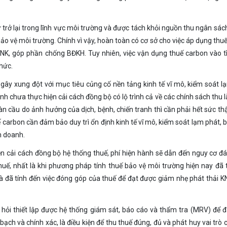
rở lại trong lĩnh vực môi trường và được tách khỏi nguồn thu ngân sách
ảo vệ môi trường. Chính vì vậy, hoàn toàn có cơ sở cho việc áp dụng thu
NK, góp phần chống BĐKH. Tuy nhiên, việc vận dụng thuế carbon vào t
thức.
 gây xung đột với mục tiêu củng cố nền tảng kinh tế vĩ mô, kiểm soát l
nh chưa thực hiện cải cách đồng bộ có lộ trình cả về các chính sách thu 
n cầu do ảnh hưởng của dịch, bệnh, chiến tranh thì cần phải hết sức th
 carbon cần đảm bảo duy trì ổn định kinh tế vĩ mô, kiểm soát lạm phát,
h doanh.
 cải cách đồng bộ hệ thống thuế, phí hiện hành sẽ dẫn đến nguy cơ đ
thuế, nhất là khi phương pháp tính thuế bảo vệ môi trường hiện nay đã 
 đã tính đến việc đóng góp của thuế để đạt được giảm nhẹ phát thải KN
i thiết lập được hệ thống giám sát, báo cáo và thẩm tra (MRV) để 
inh bạch và chính xác, là điều kiện để thu thuế đúng, đủ và phát huy vai trò