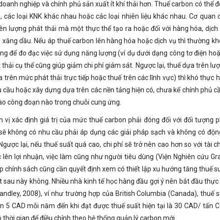
nh nghiệp và chính phủ sản xuất ít khí thải hơn. Thuế carbon có thể đu
au, các loại KNK khác nhau hoặc các loại nhiên liệu khác nhau. Cơ quan 
rên lượng phát thải mà một thực thể tạo ra hoặc đối với hàng hóa, dịch 
ới xăng dầu. Nếu áp thuế carbon lên hàng hóa hoặc dịch vụ thì thường kho
ầng để đo đạc việc sử dụng năng lượng (ví dụ dưới dạng công tơ điện h
thải cụ thể cũng giúp giảm chi phí giám sát. Ngược lại, thuế dựa trên lư
 trên mức phát thải trực tiếp hoặc thuế trên các lĩnh vực) thì khó thực h
êu cầu hoặc xây dựng dựa trên các nền tảng hiện có, chưa kể chính phủ câ
vào công đoạn nào trong chuỗi cung ứng.
vị xác định giá trị của mức thuế carbon phải đóng đối với đối tượng p
ẽ không có nhu cầu phải áp dụng các giải pháp sạch và không có độ
Ngược lại, nếu thuế suất quá cao, chi phí sẽ trở nên cao hơn so với tài c
cực lên lợi nhuận, việc làm cũng như người tiêu dùng (Viện Nghiên cứu 
ập chính sách cũng cần quyết định xem có thiết lập xu hướng tăng thuế s
́t sau này không. Nhiều nhà kinh tế học hàng đầu gợi ý nên bắt đầu thực 
Handley, 2008), ví như trường hợp của British Columbia (Canada), thuế 
lên 5 CAD mỗi năm đến khi đạt được thuế suất hiện tại là 30 CAD/ tấn 
ó thời gian để điều chỉnh theo hệ thống quản lý carbon mới.