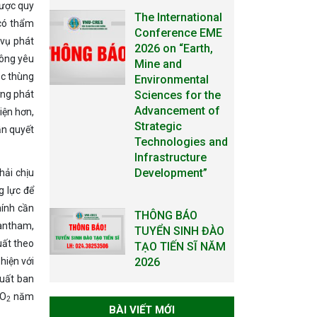
̛ợc quy
The International
có thẩm
Conference EME
vụ phát
2026 on “Earth,
̂ng yêu
Mine and
oặc thùng
Environmental
ợng phát
Sciences for the
Advancement of
iện hơn,
Strategic
̀n quyết
Technologies and
Infrastructure
Development”
hải chịu
ng lực để
hính cần
THÔNG BÁO
Grantham,
TUYỂN SINH ĐÀO
uất theo
TẠO TIẾN SĨ NĂM
2026
hiện với
suất ban
CO
năm
2
THÔNG BÁO KẾ
BÀI VIẾT MỚI