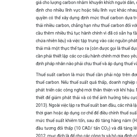
giá cho lượng carbon nhằm khuyến khích người dân, doa
định cho nhiều lĩnh vực hoặc tiểu lĩnh vực khác nh
quyền có thể xây dựng định mức thuế carbon dựa t
thải nhiều carbon, chẳng hạn như thuế carbon đối v
cầu thêm nhiều thủ tục hành chính vì đã có sẵn hạ t
chứa nhiên liệu) và việc tập trung vào các nguồn phát 
thải mà một thực thể tạo ra (còn được gọi là thuế dựa
cần phải thiết lập các cơ cấu hành chính mới theo y
định pháp nhân nào phải chịu thuế và áp dụng thuế 
Thuế suất carbon là mức thuế cần phải nộp trên đơn 
thuế carbon. Nếu thuế suất quá thấp, doanh nghiệp s
phát triển các công nghệ mới thân thiện với khí hậu. 
thiết để giảm phát thải và có thể ảnh hưởng tiêu 
2013). Ngoài việc lập ra thuế suất ban đầu, các nhà l
thời gian hoặc áp dụng cơ chế để điều chỉnh thuế suâ
mức thuế suất khiêm tốn, sau đó tăng hàng năm (
đầu tương đối thấp (10 CAD/ tấn CO
) và đã tăng 
2
2012, mục đích là để cho các công ty và hộ gia đình c