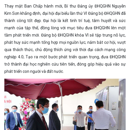
Thay mặt Ban Chấp hành mới, Bí thư Đảng ủy ĐHQGHN Nguyễn
Kim Sơn khẳng định, đại hội đại biểu lần thứ VI Đảng bộ ĐHQGHN đã
thành công tốt đẹp. Đại hội là kết tinh trí tuệ, tâm huyết và sức
mạnh của tập thể, đồng lòng với mục tiêu đưa ĐHQGHN lên một
tầm phát triển mới. Đảng bộ ĐHQGHN khóa VI sẽ tập trung nỗ lực,
phát huy sức mạnh tổng hợp mọi nguồn lực; nắm bắt cơ hội, vượt
qua thách thức, chủ động thích ứng với thời đại cách mạng công
nghiệp 4.0; Tạo ra một bước phát triển quan trọng, đưa ĐHQGHN
trở thành đại học nghiên cứu tiên tiến, đóng góp hiệu quả vào sự
phát triển con người và đất nước.