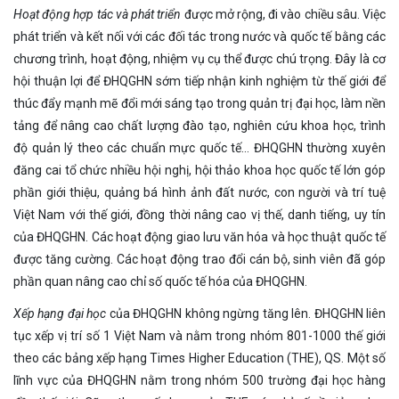
Hoạt động hợp tác và phát triển
được mở rộng, đi vào chiều sâu. Việc
phát triển và kết nối với các đối tác trong nước và quốc tế bằng các
chương trình, hoạt động, nhiệm vụ cụ thể được chú trọng. Đây là cơ
hội thuận lợi để ĐHQGHN sớm tiếp nhận kinh nghiệm từ thế giới để
thúc đẩy mạnh mẽ đổi mới sáng tạo trong quản trị đại học, làm nền
tảng để nâng cao chất lượng đào tạo, nghiên cứu khoa học, trình
độ quản lý theo các chuẩn mực quốc tế… ĐHQGHN thường xuyên
đăng cai tổ chức nhiều hội nghị, hội thảo khoa học quốc tế lớn góp
phần giới thiệu, quảng bá hình ảnh đất nước, con người và trí tuệ
Việt Nam với thế giới, đồng thời nâng cao vị thế, danh tiếng, uy tín
của ĐHQGHN. Các hoạt động giao lưu văn hóa và học thuật quốc tế
được tăng cường. Các hoạt động trao đổi cán bộ, sinh viên đã góp
phần quan nâng cao chỉ số quốc tế hóa của ĐHQGHN.
Xếp hạng đại học
của ĐHQGHN không ngừng tăng lên. ĐHQGHN liên
tục xếp vị trí số 1 Việt Nam và nằm trong nhóm 801-1000 thế giới
theo các bảng xếp hạng Times Higher Education (THE), QS. Một số
lĩnh vực của ĐHQGHN nằm trong nhóm 500 trường đại học hàng