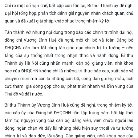
Chỉ rõ một số hạn chế, bất cập còn tồn tại, Bí thư Thành ủy đề nghị
Đại hội tổng hợp, phân tích đánh giá nguyên nhân khách quan, chủ
quan và đề xuất giải pháp khắc phục trong nhiệm kỳ tới.
Tán thành với những nội dung trong báo cáo chính trị trình đại hội,
đồng chí Vương Đình Huệ đề nghị, mỗi chi bộ và toàn Đảng bộ
ĐHQGHN cần làm tốt công tác giáo dục chính trị, tư tưởng – nền
tảng của sự thống nhất trong nhận thức và hành động. Bí thư
Thành ủy Hà Nội cũng nhấn mạnh, cán bộ, giảng viên, nhà khoa
học của ĐHQGHN không chỉ là những trí thức bậc cao, xuất sắc về
chuyên môn mà còn là những cán bộ, công dân gương mẫu, tích
cực tham gia đóng góp cho sự phát triển nhanh và bền vững của
Thủ đô và đất nước.
Bí thư Thành ủy Vương Đình Huệ cũng đề nghị, trong nhiệm kỳ tới,
các cấp ủy của Đảng bộ ĐHQGHN cần tập trung nắm bắt kịp thời
tâm tư, nguyện vọng của cán bộ, đảng viên, viên chức, người lao
động; ngăn chặn và đẩy lùi những biểu hiện suy thoái về tư tưởng
chính trị và đạo đức, lối sống. Các giảng viên, nhà khoa học của