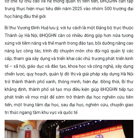
cơ chế tự chủ cao và hệ thống quản trị tiên tiến, ĐHQGHN cần tập
trung thực hiện mục tiêu đến năm 2025 vào nhóm 500 trường đại
học hàng đầu thế giới.
Bí thư Vương Đình Huệ lưu ý, với tư cách là một Đảng bộ trực thuộc
Thành ủy Hà Nội, ĐHQGHN cần có nhiều đóng góp hơn nữa tương
xứng với tiềm năng và thế mạnh trong đào tạo, bồi dưỡng nâng cao
năng lực công tác, trình độ chuyên môn cho đội ngũ quản lý các
cấp; tham gia xây dựng và triển khai các chủ trương phát triển kinh
tế – xã hội, giáo dục và đào tạo, khoa học và công nghệ, xây dựng
chiến lược, quy hoạch, quản lý đô thị và giải pháp xây dựng Hà Nội
trở thành thành phố xanh, thông minh, hiện đại. Đồng thời, Bí thư
khẳng định, thành phố sẽ tạo mọi điều kiện giúp ĐHQGHN tiếp tục
phát triển về mọi mặt để sớm trở thành đại học nghiên cứu tiên
tiến, một trung tâm đại học, sau đại học, nghiên cứu, chuyển giao
tri thức ngang tầm khu vực và quốc tế.