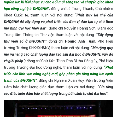
nguồn lực KHCN phục vụ cho đổi mới sáng tạo và chuyển giao khoa
học công nghệ ở Đ
HQGHN”
;
đồng chí Lê Trung Thành, Chủ nhiệm
Khoa Quốc tế, tham luận với nội dung:
“
Phát huy lợi thế của
ĐHQGHN để xây dựng và phát triển các đơn vị đào tạo tự chủ theo
mô hình đại học hiện đại
”
; đồng chí Nguyễn Hoàng Sơn, Giám đốc
Trung tâm Thông tin Thư viện tham luận với nội dung:
“
Xây dựng
thư viện số ở ĐHQGHN”;
đồng chí
Hoàng Anh Tuấn
, Phó Hiệu
trưởng Trường ĐHKHXH&NV, tham luận với nội dung:
“
Mở rộng quy
mô và nâng cao chất lượng đào tạo sau đại học ở ĐHQGHN: vấn đề
và giải pháp”;
đồng chí Chử Đức Trình, Phó Bí thư Đảng ủy, Phó Hiệu
trưởng Trường Đại học Công nghệ, tham luận với nội dung:
“
Phát
triển các lĩnh vực công nghệ mới
, góp phần gia tăng năng lực cạnh
tranh của ĐHQGHN
”
;
đồng chí Nghiêm Xuân Huy, Viện trưởng Viện
Đảm bảo chất lượng giáo dục, tham luận với nội dung
: “
Gia tăng
các điều kiện đảm bảo chất lượng trong bối cảnh tự chủ đại học”.