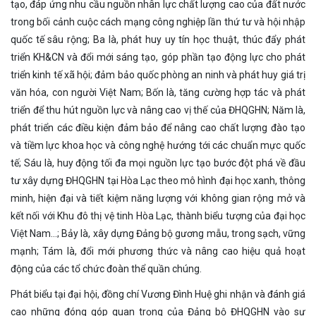
tạo, đáp ứng nhu cầu nguồn nhân lực chất lượng cao của đất nước
trong bối cảnh cuộc cách mạng công nghiệp lần thứ tư và hội nhập
quốc tế sâu rộng; Ba là, phát huy uy tín học thuật, thúc đẩy phát
triển KH&CN và đổi mới sáng tạo, góp phần tạo động lực cho phát
triển kinh tế xã hội; đảm bảo quốc phòng an ninh và phát huy giá trị
văn hóa, con người Việt Nam; Bốn là, tăng cường hợp tác và phát
triển để thu hút nguồn lực và nâng cao vị thế của ĐHQGHN; Năm là,
phát triển các điều kiện đảm bảo để nâng cao chất lượng đào tạo
và tiềm lực khoa học và công nghệ hướng tới các chuẩn mực quốc
tế; Sáu là, huy động tối đa mọi nguồn lực tạo bước đột phá về đầu
tư xây dựng ĐHQGHN tại Hòa Lạc theo mô hình đại học xanh, thông
minh, hiện đại và tiết kiệm năng lượng với không gian rộng mở và
kết nối với Khu đô thị vệ tinh Hòa Lạc, thành biểu tượng của đại học
Việt Nam…; Bảy là, xây dựng Đảng bộ gương mẫu, trong sạch, vững
mạnh; Tám là, đổi mới phương thức và nâng cao hiệu quả hoạt
động của các tổ chức đoàn thể quần chúng.
Phát biểu tại đại hội, đồng chí Vương Đình Huệ ghi nhận và đánh giá
cao những đóng góp quan trọng của Đảng bộ ĐHQGHN vào sự