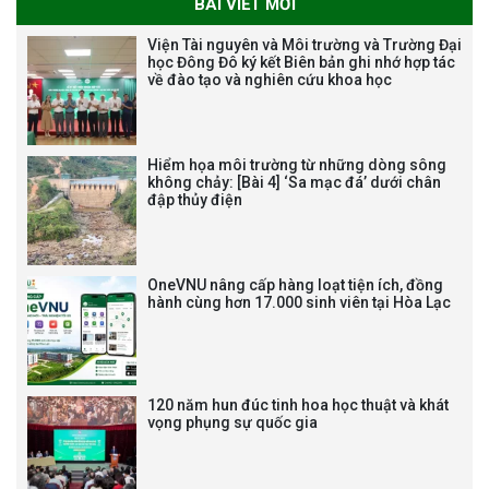
BÀI VIẾT MỚI
THƯ CẢM ƠN LỄ KỶ NIỆM 40
Viện Tài nguyên và Môi trường và Trường Đại
NĂM XÂY DỰNG VÀ PHÁT TRIỂN
học Đông Đô ký kết Biên bản ghi nhớ hợp tác
về đào tạo và nghiên cứu khoa học
VIỆN (1985-2025) VÀ ĐÓN
NHẬN HUÂN CHƯƠNG LAO
ĐỘNG HẠNG BA
Hiểm họa môi trường từ những dòng sông
không chảy: [Bài 4] ‘Sa mạc đá’ dưới chân
đập thủy điện
Tạm dừng công tác tuyển dụng
viên chức, người lao động các
vị trí việc làm chức danh nghề
OneVNU nâng cấp hàng loạt tiện ích, đồng
nghiệp chuyên môn dùng
hành cùng hơn 17.000 sinh viên tại Hòa Lạc
chung trong ĐHQGHN
120 năm hun đúc tinh hoa học thuật và khát
vọng phụng sự quốc gia
Bảo vệ luận án tiến sĩ của NCS
Trương Mạnh Tuấn