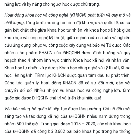
năng lực và kỹ năng cho người học được chú trọng.
Hoạt động k
hoa học
và công nghệ (KH&CN) phát triển về quy mô và
chất lượng
, từng bước hướng tới trình độ khu vực và quốc tế, có sự
gắn kết chặt chẽ giữa khoa học tự nhiên và khoa học xã hội; giữa
khoa học và công nghệ kỹ thuật; giữa nghiên cứu cơ bản và nghiên
cứu ứng dụng, phục vụ công cuộc xây dựng và bảo vệ Tổ quốc. Các
nhóm sản phẩm KH&CN của ĐHQGHN được định hướng và quy
hoạch theo 4 nhóm lĩnh vực chính: Khoa học xã hội và nhân văn;
Khoa học tự nhiên và y dược; Khoa học công nghệ và kỹ thuật; Khoa
học liên ngành. Tiềm lực KH&CN được quan tâm đầu tư phát triển.
Công tác quản lý hoạt động KH&CN đã có sự đổi mới, gắn với
chuyển đổi số. Nhiều nhiệm vụ khoa học và công nghệ lớn, tầm
quốc gia được ĐHQGHN chủ trì và triển khai hiệu quả.
Văn hóa công bố quốc tế
tiếp tục được tăng cường. Chỉ số đổi mới
sáng tạo và tác động xã hội của ĐHQGHN nhiều năm đứng trong
nhóm 500 thế giới. Trong giai đoạn 2015 – 2020, các nhà khoa học
của ĐHQGHN đã công bố 3.602 bài báo khoa học trong hệ thống