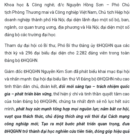
Khoa học & Công nghê; đ/c Nguyễn Hồng Sơn – Phó Chủ
tịch Phòng Thương mai và Công nghiệp Việt Nam, Chủ tịch Hiệp hội
doanh nghiệp thành phố Hà Nội; đại diện lãnh đạo một số bộ, ban,
ngành, cơ quan trung ương, địa phương và Hà Nội; đại diện một số
đảng bộ các trường đại học.
Tham dự đại hội có Bí thư, Phó Bí thư Đảng ủy ĐHQGHN qua các
thời kỳ và 296 đại biểu đại diện cho 2.282 đảng viên trong toàn
Đảng bộ ĐHQGHN.
Giám đốc ĐHQGHN Nguyễn Kim Sơn đã phát biểu khai mạc Đại hội
và nhấn mạnh: Đại hội đại biểu lần thứ VI Đảng bộ ĐHQGHN nêu cao
tinh thần dân chủ, đoàn kết,
đổi mới
sáng tạo
–
trách nhiệm quốc
gia
–
phát triển bền vững
, thể hiện ý chí và tinh thần quyết tâm cao
của toàn Đảng bộ ĐHQGHN, chúng ta nhất định sẽ nỗ lực hết sức
mình,
phát huy sức mạnh tổng hợp mọi nguồn lực; nắm bắt cơ hội,
vượt qua thách thức, chủ động thích ứng với thời đại Cách mạng
công nghiệp mới; Tạo ra một bước phát triển quan trọng, đưa
ĐHQGHN trở thành đại học nghiên cứu tiên tiến, đóng góp hiệu quả