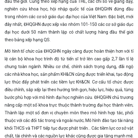
đầu thế giới. Cũng theo xếp hạng của THE, các chỉ số về giảng dạy,
nghiên cứu khoa học, hội nhập quốc tế của ĐHQGHN đứng đầu
trong nhóm các cơ sở giáo dục đại học của Việt Nam. Đặc biệt, mới
đây nhất, ĐHQGHN được xếp vào nhóm 101-150 các cơ sở giáo dục
đại học dưới 50 năm thành lập có chất lượng hàng đầu thế giới
theo bảng xếp hạng QS.
Mô hình tổ chức
của ĐHQGHN ngày càng được hoàn thiện hơn với tỉ
lệ cán bộ khoa học trình độ từ tiến sĩ trở lên cao gấp 2,7 lần tỉ lệ
chung toàn ngành. Nhiều cơ chế, chính sách trọng dụng, đãi ngộ
các nhà khoa học, sản phẩm KH&CN cũng được triển khai, tạo động
lực thúc đẩy phát triển các tiềm lực KH&CN. Cơ cấu tổ chức được
điều chỉnh, sắp xếp lại theo hướng tinh gọn, hiệu lực, hiệu quả, từng
bước phù hợp với mô hình đại học nghiên cứu. ĐHQGHN chủ trương
nâng cấp một số khoa trực thuộc thành trường đại học thành viên;
Thành lập một số đơn vị chuyên môn theo mô hình hợp tác, phối
thuộc với các đối tác trong và ngoài nước; Mô hình đào tạo tài năng
khối THCS và THPT tiếp tục được phát triển… Các tiềm lực cơ sở vật
chất, tài chính và các nguồn lực khác cũng được gia tăng mạnh mẽ.