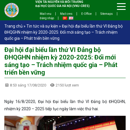
VIỆN TÀI NGUYÊN VÀ MÔI TRƯỜNG
ĐẠI HỌC QUỐC GIA HÀ NỘI (VNU-CRES)
Mail vnu
Mail cres
E-Office
Sitemaps
Đăng nhập
Trang chủ
»
Tin tức và sự kiện
»
Đại hội đại biểu lần thứ VI Đảng bộ
ĐHQGHN nhiệm kỳ 2020-2025: Đổi mới sáng tạo – Trách nhiệm
quốc gia – Phát triển bền vững
Đại hội đại biểu lần thứ VI Đảng bộ
ĐHQGHN nhiệm kỳ 2020-2025: Đổi mới
sáng tạo – Trách nhiệm quốc gia – Phát
triển bền vững
8:53 sáng 17/08/2020
2150 lượt xem
Ngày 16/8/2020, Đại hội Đại biểu lần thứ VI Đảng bộ ĐHQGHN,
nhiệm kỳ 2020 – 2025 tiếp tục ngày làm việc thứ hai.