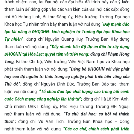
trách nhiệm cao, tại Đại hội các đại biểu đã trình bày các ý kiến
tham luận để đóng góp vào các văn kiện của Đại hội các cấp: đồng
chí Vũ Hoàng Linh, Bí thư Đảng ủy, Hiệu trưởng Trường Đại học
Khoa học Tự nhiên trình bày tham luận với nội dung
“
Đẩy mạnh đào
tạo tài năng ở ĐHQGHN: kinh nghiệm từ Trường Đại học Khoa học
Tự nhiên
”
; đồng chí Nguyễn Quang Huy, Trưởng Ban Xây dựng
tham luận với nội dung:
“
Đẩy nhanh tiến độ Dự án đầu tư xây dựng
ĐHQGHN tại Hòa Lạc: quyết tâm và triển vọng
;
đồng chí
Phạm Hồng
Tung,
Bí thư Chi bộ, Viện trưởng Viện Việt Nam học và Khoa học
phát triển tham luận với nội dung:
“
Đảng bộ ĐHQGHN với việc phát
huy cao độ nguồn tri thức trong sự nghiệp phát triển bền vững của
Thủ đô
”
; đồng chí Nguyễn Đình Đức, Trưởng Ban Đào tạo, tham
luận với nội dung:
“
Tổ chức đào tạo chất lượng cao trong bối cảnh
cuộc Cách mạng công nghiệp lần thứ tư
”
;
đồng chí
Hà Lê Kim Anh,
Chủ nhiệm UBKT Đảng ủy, Phó Hiệu trưởng Trường ĐH Ngoại
ngữ tham luận với nội dung:
“
Tự chủ đại học: cơ hội và thách
thức
”;
đồng chí Vũ Văn Tích, Trưởng Ban Khoa học – Công
nghệ tham luận với nội dung:
“
Các cơ chế, chính sách phát triển