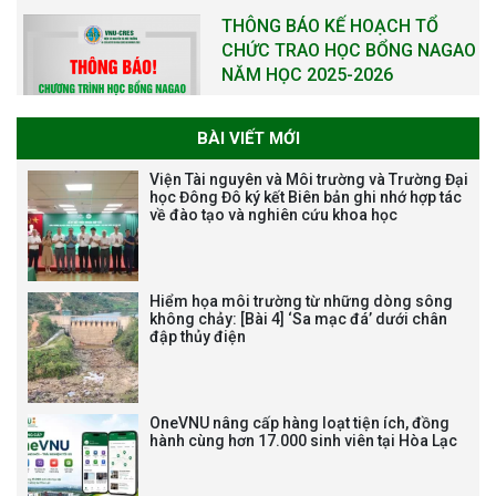
THÔNG BÁO KẾ HOẠCH TỔ
CHỨC TRAO HỌC BỔNG NAGAO
NĂM HỌC 2025-2026
BÀI VIẾT MỚI
THƯ CẢM ƠN LỄ KỶ NIỆM 40
Viện Tài nguyên và Môi trường và Trường Đại
NĂM XÂY DỰNG VÀ PHÁT TRIỂN
học Đông Đô ký kết Biên bản ghi nhớ hợp tác
về đào tạo và nghiên cứu khoa học
VIỆN (1985-2025) VÀ ĐÓN
NHẬN HUÂN CHƯƠNG LAO
ĐỘNG HẠNG BA
Hiểm họa môi trường từ những dòng sông
không chảy: [Bài 4] ‘Sa mạc đá’ dưới chân
đập thủy điện
Tạm dừng công tác tuyển dụng
viên chức, người lao động các
vị trí việc làm chức danh nghề
OneVNU nâng cấp hàng loạt tiện ích, đồng
nghiệp chuyên môn dùng
hành cùng hơn 17.000 sinh viên tại Hòa Lạc
chung trong ĐHQGHN