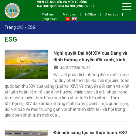
VIỆN TÀI NGUYÊN VÀ MÔI TRƯỜNG
ĐẠI HỌC QUỐC GIA HÀ NỘI (VNU-CRES)
Mail vnu
Mail cres
E-Office
Sitemaps
Đăng nhập
Trang chủ
»
ESG
ESG
Nghị quyết Đại hội XIV của Đảng và
định hướng chuyển đổi xanh, kinh tế
tuần hoàn gắn với phát triển bền
30/01/2026 10:26
vững
Bài viết phân tích những điểm mới trong
tư duy phát triển tại Đại hội đại biểu toàn
quốc lần thứ XIV của Đảng (Đại hội XIV) về chuyển đổi xanh và kinh
tế tuần hoàn, làm rõ các định hướng chiến lược và giải pháp trọng
tâm nhằm hiện thực hóa mục tiêu phát triển bền vững. Tóm
tắt: Đại hội XIV đã xác lập những định hướng chiến lược quan trọng
đối với bảo vệ môi trường gắn với phát triển kinh tế - xã hội trong
giai đoạn phát triển mới của …
Đổi mới sáng tạo và thực hành ESG: