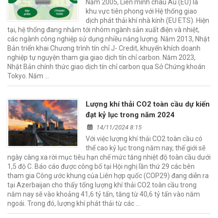
Năm 2005, Liên minh châu Âu (EU) là
khu vực tiên phong với Hệ thống giao
dịch phát thải khí nhà kính (EU ETS). Hiện
tại, hệ thống đang nhắm tới nhóm ngành sản xuất điện và nhiệt,
các ngành công nghiệp sử dụng nhiều năng lượng. Năm 2013, Nhật
Bản triển khai Chương trình tín chỉ J- Credit, khuyến khích doanh
nghiệp tự nguyện tham gia giao dịch tín chỉ carbon. Năm 2023,
Nhật Bản chính thức giao dịch tín chỉ carbon qua Sở Chứng khoán
Tokyo. Năm …
Lượng khí thải CO2 toàn cầu dự kiến
đạt kỷ lục trong năm 2024
14/11/2024 8:15
Với việc lượng khí thải CO2 toàn cầu có
thể cao kỷ lục trong năm nay, thế giới sẽ
ngày càng xa rời mục tiêu hạn chế mức tăng nhiệt độ toàn cầu dưới
1,5 độ C. Báo cáo được công bố tại Hội nghị lần thứ 29 các bên
tham gia Công ước khung của Liên hợp quốc (COP29) đang diễn ra
tại Azerbaijan cho thấy tổng lượng khí thải CO2 toàn cầu trong
năm nay sẽ vào khoảng 41,6 tỷ tấn, tăng từ 40,6 tỷ tấn vào năm
ngoái. Trong đó, lượng khí phát thải từ các …