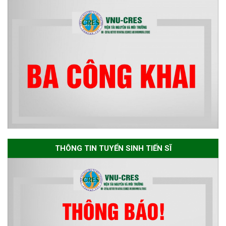
học 2026-2027
Thông báo về việc họp Tiểu
ban chuyên môn đánh giá hồ
sơ chuyên môn cho các thí sinh
dự tuyển nghiên cứu sinh đợt 1
năm 2026
Thông báo danh sách thí sinh
đủ điều kiện dự tuyển Chương
THÔNG TIN TUYỂN SINH TIẾN SĨ
trình đào tạo tiến sĩ chuyên
ngành Môi trường và phát triển
bền vững đợt 1 năm 2026