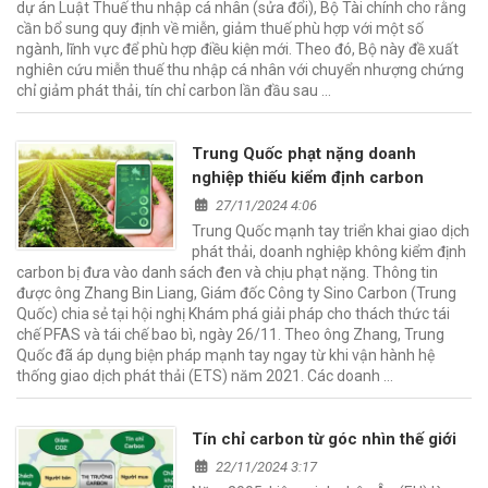
dự án Luật Thuế thu nhập cá nhân (sửa đổi), Bộ Tài chính cho rằng
cần bổ sung quy định về miễn, giảm thuế phù hợp với một số
ngành, lĩnh vực để phù hợp điều kiện mới. Theo đó, Bộ này đề xuất
nghiên cứu miễn thuế thu nhập cá nhân với chuyển nhượng chứng
chỉ giảm phát thải, tín chỉ carbon lần đầu sau …
Trung Quốc phạt nặng doanh
nghiệp thiếu kiểm định carbon
27/11/2024 4:06
Trung Quốc mạnh tay triển khai giao dịch
phát thải, doanh nghiệp không kiểm định
carbon bị đưa vào danh sách đen và chịu phạt nặng. Thông tin
được ông Zhang Bin Liang, Giám đốc Công ty Sino Carbon (Trung
Quốc) chia sẻ tại hội nghị Khám phá giải pháp cho thách thức tái
chế PFAS và tái chế bao bì, ngày 26/11. Theo ông Zhang, Trung
Quốc đã áp dụng biện pháp mạnh tay ngay từ khi vận hành hệ
thống giao dịch phát thải (ETS) năm 2021. Các doanh …
Tín chỉ carbon từ góc nhìn thế giới
22/11/2024 3:17