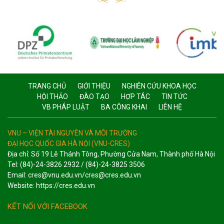
TRANG CHỦ
GIỚI THIỆU
NGHIÊN CỨU KHOA HỌC
HỘI THẢO
ĐÀO TẠO
HỢP TÁC
TIN TỨC
VB PHÁP LUẬT
BA CÔNG KHAI
LIÊN HỆ
VNU – VIỆN TÀI NGUYÊN VÀ MÔI TRƯỜNG
ĐẠI HỌC QUỐC GIA HÀ NỘI (VNU-CRES)
Địa chỉ: Số 19 Lê Thánh Tông, Phường Cửa Nam, Thành phố Hà Nội
Tel: (84)-24-3826 2932 / (84)-24-3825 3506
Email: cres@vnu.edu.vn/cres@cres.edu.vn
Website: https://cres.edu.vn
KẾT NỐI VỚI FACEBOOK