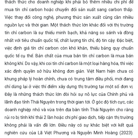
thách thức cho doanh nghiệp khi phải bỏ thêm nhiều chi phí để
mua tín chỉ carbon hoặc chuyển đổi sản xuất sang carbon thấp.
Việc thay đổi công nghệ, phương thức sản xuất cũng cần nhiều
nguồn lực và thời gian. Một thách thức lớn khác đối với thị trường
tín chỉ carbon là sự thiếu minh bạch, khả năng so sánh và đồng
nhất với tiêu chuẩn quốc tế, chất lượng tín chỉ, độ tin cậy. Đặc biệt,
việc định giá tín chỉ carbon còn khó khăn, thiếu bảng quy chuẩn
quốc tế cụ thể. Bản chất của mua bán tín chỉ carbon là mua bán
không khí. Do vậy, khi coi tín chỉ carbon là một loại hàng hóa, thì việc
xác định quyền sở hữu không đơn giản. Việt Nam hiện chưa có
khung pháp lý hoàn chỉnh, chưa có trung tâm điều phối, mới đang
chỉ dừng lại ở việc thí điểm xây dựng thị trường tại một số đơn vị.
Đây là những thách thức lớn đòi hỏi sự nỗ lực của Chính phủ và
lãnh đạo tỉnh Thái Nguyên trong thời gian tới. Ở góc độ tích cực, các
doanh nghiệp nhỏ và vừa trên địa bàn tỉnh Thái Nguyên cho rằng
rủi ro bị tính khí thải 2 lần hoặc chi phí giao dịch, tiếp cận thị trường
không phải là vấn đề lớn. Điều này có sự khác biệt với kết quả
nghiên cứu của Lã Việt Phương và Nguyễn Minh Hoàng (2023).