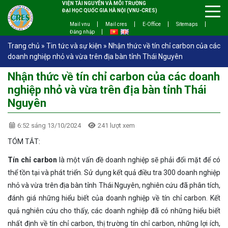
VIỆN TÀI NGUYÊN VÀ MÔI TRƯỜNG
ĐẠI HỌC QUỐC GIA HÀ NỘI (VNU-CRES)
Mail vnu
Mail cres
E-Office
Sitemaps
Đăng nhập
Trang chủ
»
Tin tức và sự kiện
»
Nhận thức về tín chỉ carbon của các
doanh nghiệp nhỏ và vừa trên địa bàn tỉnh Thái Nguyên
Nhận thức về tín chỉ carbon của các doanh
nghiệp nhỏ và vừa trên địa bàn tỉnh Thái
Nguyên
6:52 sáng 13/10/2024
241 lượt xem
TÓM TẮT:
Tín chỉ carbon
là một vấn đề doanh nghiệp sẽ phải đổi mặt để có
thể tồn tại và phát triển. Sử dụng kết quả điều tra 300 doanh nghiệp
nhỏ và vừa trên địa bàn tỉnh Thái Nguyên, nghiên cứu đã phân tích,
đánh giá những hiểu biết của doanh nghiệp về tín chỉ carbon. Kết
quả nghiên cứu cho thấy, các doanh nghiệp đã có những hiểu biết
nhất định về tín chỉ carbon, thị trường tín chỉ carbon, những lợi ích,