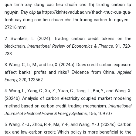
quá trình xây dựng các tiêu chuẩn cho thị trường carbon tự
nguyện.
Truy cập tại
https://kinhtevadubao.vn/thach-thuc-cua-qua-
trinh-xay-dung-cac-tieu-chuan-cho-thi-truong-carbon-tu-nguyen-
27216.html
2. Swinkels, L. (2024). Trading carbon credit tokens on the
blockchain.
International Review of Economics & Finance
, 91, 720-
733.
3. Wang, C., Li, M., and Liu, X. (2024a). Does credit carbon exposure
affect banks’ profits and risks? Evidence from China.
Applied
Energy
, 370, 123562.
4. Wang, L., Yang, C., Xu, Z., Yuan, G., Tang, L., Bai, Y., and Wang, X.
(2024b). Analysis of carbon electricity coupled market modeling
method based on carbon credit trading mechanism.
International
Journal of Electrical Power & Energy Systems
, 156, 109707.
5. Wang, Z.-J., Zhou, R.-F., Ma, Y.-F., and Wang, Y.-J. (2024c). Carbon
tax and low-carbon credit: Which policy is more beneficial to the