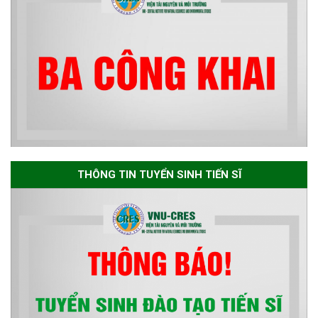
Thông báo về việc họp Tiểu
ban chuyên môn đánh giá hồ
sơ chuyên môn cho các thí sinh
dự tuyển nghiên cứu sinh đợt 1
năm 2026
Thông báo danh sách thí sinh
đủ điều kiện dự tuyển Chương
THÔNG TIN TUYỂN SINH TIẾN SĨ
trình đào tạo tiến sĩ chuyên
ngành Môi trường và phát triển
bền vững đợt 1 năm 2026