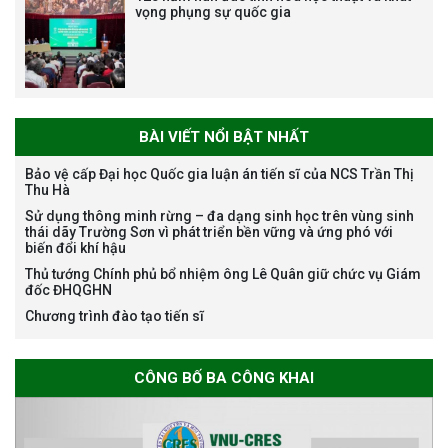
vọng phụng sự quốc gia
Bảo vệ luận án tiến sĩ của NCS
Trương Mạnh Tuấn
BÀI VIẾT NỔI BẬT NHẤT
Bảo vệ cấp Đại học Quốc gia luận án tiến sĩ của NCS Trần Thị
Thu Hà
Bảo vệ luận án tiến sĩ của NCS
Sử dụng thông minh rừng – đa dạng sinh học trên vùng sinh
Nguyễn Thế Thông
thái dãy Trường Sơn vì phát triển bền vững và ứng phó với
biến đổi khí hậu
Thủ tướng Chính phủ bổ nhiệm ông Lê Quân giữ chức vụ Giám
đốc ĐHQGHN
Chương trình đào tạo tiến sĩ
Thông báo chương trình học
CÔNG BỐ BA CÔNG KHAI
bổng Nagao tại Việt Nam năm
học 2026-2027