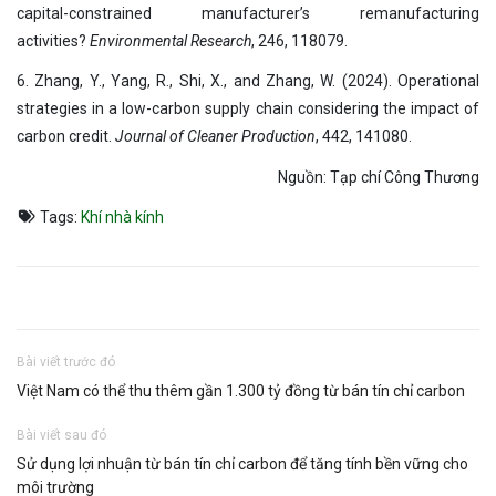
capital-constrained manufacturer’s remanufacturing
activities?
Environmental Research
, 246, 118079.
6. Zhang, Y., Yang, R., Shi, X., and Zhang, W. (2024). Operational
strategies in a low-carbon supply chain considering the impact of
carbon credit.
Journal of Cleaner Production
, 442, 141080.
Nguồn: Tạp chí Công Thương
Tags:
Khí nhà kính
Bài viết trước đó
Việt Nam có thể thu thêm gần 1.300 tỷ đồng từ bán tín chỉ carbon
Bài viết sau đó
Sử dụng lợi nhuận từ bán tín chỉ carbon để tăng tính bền vững cho
môi trường