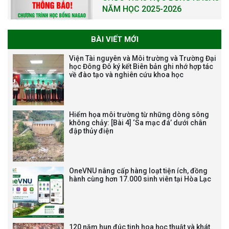
NĂM HỌC 2025-2026
BÀI VIẾT MỚI
THƯ CẢM ƠN LỄ KỶ NIỆM 40
Viện Tài nguyên và Môi trường và Trường Đại
NĂM XÂY DỰNG VÀ PHÁT TRIỂN
học Đông Đô ký kết Biên bản ghi nhớ hợp tác
về đào tạo và nghiên cứu khoa học
VIỆN (1985-2025) VÀ ĐÓN
NHẬN HUÂN CHƯƠNG LAO
ĐỘNG HẠNG BA
Hiểm họa môi trường từ những dòng sông
không chảy: [Bài 4] ‘Sa mạc đá’ dưới chân
đập thủy điện
Tạm dừng công tác tuyển dụng
viên chức, người lao động các
vị trí việc làm chức danh nghề
OneVNU nâng cấp hàng loạt tiện ích, đồng
nghiệp chuyên môn dùng
hành cùng hơn 17.000 sinh viên tại Hòa Lạc
chung trong ĐHQGHN
120 năm hun đúc tinh hoa học thuật và khát