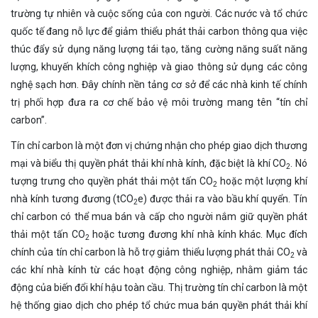
trường tự nhiên và cuộc sống của con người. Các nước và tổ chức
quốc tế đang nỗ lực để giảm thiểu phát thải carbon thông qua việc
thúc đẩy sử dụng năng lượng tái tạo, tăng cường năng suất năng
lượng, khuyến khích công nghiệp và giao thông sử dụng các công
nghệ sạch hơn. Đây chính nền tảng cơ sở để các nhà kinh tế chính
trị phối hợp đưa ra cơ chế bảo vệ môi trường mang tên “tín chỉ
carbon”.
Tín chỉ carbon là một đơn vị chứng nhận cho phép giao dịch thương
mại và biểu thị quyền phát thải khí nhà kính, đặc biệt là khí CO
. Nó
2
tượng trưng cho quyền phát thải một tấn CO
hoặc một lượng khí
2
nhà kính tương đương (tCO
e) được thải ra vào bầu khí quyển. Tín
2
chỉ carbon có thể mua bán và cấp cho người nắm giữ quyền phát
thải một tấn CO
hoặc tương đương khí nhà kính khác. Mục đích
2
chính của tín chỉ carbon là hỗ trợ giảm thiểu lượng phát thải CO
và
2
các khí nhà kính từ các hoạt động công nghiệp, nhằm giảm tác
động của biến đổi khí hậu toàn cầu. Thị trường tín chỉ carbon là một
hệ thống giao dịch cho phép tổ chức mua bán quyền phát thải khí