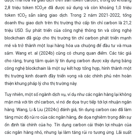
2,8 triệu token tCO
e đã được sử dụng và còn khoảng 1,0 triệu
2
token tCO
sẵn sàng giao dịch. Trong 2 năm 2021-2022, tổng
2
doanh thu giao dịch trên thị trường thứ cấp tín chỉ carbon là 21,2
triệu USD. Sự phát triển của công nghệ thông tin và công nghệ
blockchain đã giúp cho thị trường tín chỉ carbon phát triển mạnh
mẽ và trở thành một loại hàng hóa ưa chuộng để đầu tư và mua
sắm. Wang et. al (2024b) cũng có chung quan điểm. Các tác giả
cho rằng, trung tâm quản lý tín dụng carbon được xây dựng bằng
công nghệ blockchain là một sự kết hợp tổng hợp, hình thành một
thị trường kinh doanh đầy triển vọng và các chính phủ nên hoàn
thiện khung pháp lý cho thị trường này.
Tuy nhiên, một số ngành dịch vụ, ví dụ như các ngân hàng lại không
mặn mà với tín chỉ carbon, vì nó đe dọa trực tiếp tới lợi nhuận ngân
hàng. Wang, Li & Liu (2024c) đánh giá, tín dụng carbon cao đã làm
tăng mức độ rủi ro của các ngân hàng, đe dọa nghiêm trọng đến sự
ổn định tài chính của họ. Tín dụng carbon cải thiện lợi nhuận của
các ngân hàng nhỏ, nhưng lại làm tăng rủi ro tương ứng. Lãi suất