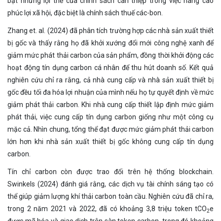
bật những lợi thế của chính sách can thiệp trong việc nâng cao
phúc lợi xã hội, đặc biệt là chính sách thuế các-bon.
Zhang et. al. (2024) đã phân tích trường hợp các nhà sản xuất thiết
bị gốc và thấy rằng họ đã khởi xướng đổi mới công nghệ xanh để
giảm mức phát thải carbon của sản phẩm, đồng thời khởi động các
hoạt động tín dụng carbon cá nhân để thu hút doanh số. Kết quả
nghiên cứu chỉ ra rằng, cả nhà cung cấp và nhà sản xuất thiết bị
gốc đều tối đa hóa lợi nhuận của mình nếu họ tự quyết định về mức
giảm phát thải carbon. Khi nhà cung cấp thiết lập định mức giảm
phát thải, việc cung cấp tín dụng carbon giống như một công cụ
mặc cả. Nhìn chung, tổng thể đạt được mức giảm phát thải carbon
lớn hơn khi nhà sản xuất thiết bị gốc không cung cấp tín dụng
carbon.
Tín chỉ carbon còn được trao đổi trên hệ thống blockchain.
Swinkels (2024) đánh giá rằng, các dịch vụ tài chính sáng tạo có
thể giúp giảm lượng khí thải carbon toàn cầu. Nghiên cứu đã chỉ ra,
trong 2 năm 2021 và 2022, đã có khoảng 3,8 triệu token tCO
e
2
được mã hóa và giao dịch trên sàn token carbon, trong đó khoảng