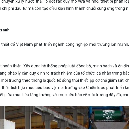
huyền xử lý nước thải, lò đốt rác quy mô vừa và nhỏ, thiết bị phân loạ
m chi phí đầu tư mà còn tạo điều kiện hình thành chuỗi cung ứng trong 
tranh
 thiết để Việt Nam phát triển ngành công nghiệp môi trường lớn mạnh
t hoàn thiện. Xây dựng hệ thống pháp luật đồng bộ, minh bạch và ổn địn
ang pháp lý cần quy định rõ trách nhiệm của tổ chức, cá nhân trong bả
môi trường theo thông lệ quốc tế; đồng thời thiết lập cơ chế giám sát, ch
thời, tích hợp mục tiêu bảo vệ môi trường vào Chiến lược phát triển ki
 giữa mục tiêu tăng trưởng với mục tiêu bảo vệ môi trường đầy đủ, chi t