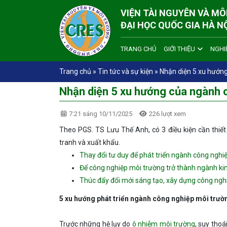
VIỆN TÀI NGUYÊN VÀ M
ĐẠI HỌC QUỐC GIA HÀ N
TRANG CHỦ
GIỚI THIỆU
NGHI
Trang chủ
»
Tin tức và sự kiện
»
Nhận diện 5 xu hướn
Nhận diện 5 xu hướng của ngành 
7:21 sáng 10/11/2025
226 lượt xem
Theo PGS. TS Lưu Thế Anh, có 3 điều kiện cần thiế
tranh và xuất khẩu.
Thay đổi tư duy để phát triển ngành công nghi
Để công nghiệp môi trường trở thành ngành ki
Thúc đẩy đổi mới sáng tạo, xây dựng công nghi
5 xu hướng phát triển ngành công nghiệp môi trườ
Trước những hệ lụy do
ô nhiễm môi trường
, suy thoá