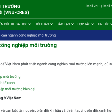
ÔI TRƯỜNG
Mail vnu
Mail 
ỘI (VNU-CRES)
ÊN CỨU KHOA HỌC
HỘI THẢO
ĐÀO TẠO
HỢP TÁC
TIN TỨC
g của ngành công nghiệp môi trường
công nghiệp môi trường
t để Việt Nam phát triển ngành công nghiệp môi trường lớn mạnh, đủ 
ệp môi trường
nh tế xanh
ệp môi trường hiện đại
ng ở Việt Nam
i và cạn kiệt tài nguyên, biến đổi khí hậu và thiên tai, chuyển đổi xanh h