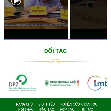
ĐỐI TÁC
TRANG CHỦ
GIỚI THIỆU
NGHIÊN CỨU KHOA HỌC
HỘI THẢO
ĐÀO TẠO
HỢP TÁC
TIN TỨC