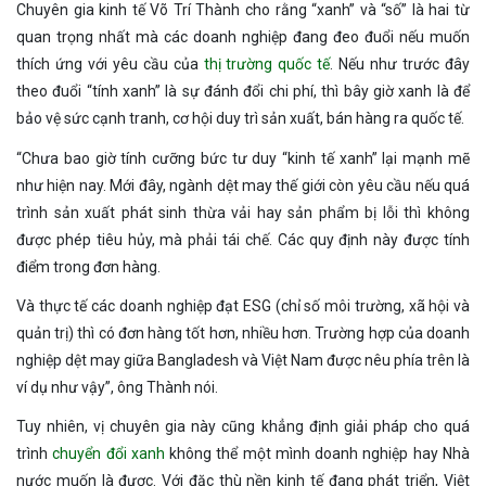
Chuyên gia kinh tế Võ Trí Thành cho rằng “xanh” và “số” là hai từ
quan trọng nhất mà các doanh nghiệp đang đeo đuổi nếu muốn
thích ứng với yêu cầu của
thị trường quốc tế
. Nếu như trước đây
theo đuổi “tính xanh” là sự đánh đổi chi phí, thì bây giờ xanh là để
bảo vệ sức cạnh tranh, cơ hội duy trì sản xuất, bán hàng ra quốc tế.
“Chưa bao giờ tính cưỡng bức tư duy “kinh tế xanh” lại mạnh mẽ
như hiện nay. Mới đây, ngành dệt may thế giới còn yêu cầu nếu quá
trình sản xuất phát sinh thừa vải hay sản phẩm bị lỗi thì không
được phép tiêu hủy, mà phải tái chế. Các quy định này được tính
điểm trong đơn hàng.
Và thực tế các doanh nghiệp đạt ESG (chỉ số môi trường, xã hội và
quản trị) thì có đơn hàng tốt hơn, nhiều hơn. Trường hợp của doanh
nghiệp dệt may giữa Bangladesh và Việt Nam được nêu phía trên là
ví dụ như vậy”, ông Thành nói.
Tuy nhiên, vị chuyên gia này cũng khẳng định giải pháp cho quá
trình
chuyển đổi xanh
không thể một mình doanh nghiệp hay Nhà
nước muốn là được. Với đặc thù nền kinh tế đang phát triển, Việt