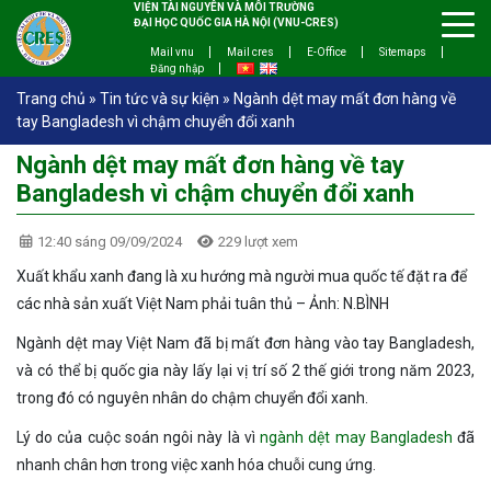
VIỆN TÀI NGUYÊN VÀ MÔI TRƯỜNG
ĐẠI HỌC QUỐC GIA HÀ NỘI (VNU-CRES)
Mail vnu
Mail cres
E-Office
Sitemaps
Đăng nhập
Trang chủ
»
Tin tức và sự kiện
»
Ngành dệt may mất đơn hàng về
tay Bangladesh vì chậm chuyển đổi xanh
Ngành dệt may mất đơn hàng về tay
Bangladesh vì chậm chuyển đổi xanh
12:40 sáng 09/09/2024
229 lượt xem
Xuất khẩu xanh đang là xu hướng mà người mua quốc tế đặt ra để
các nhà sản xuất Việt Nam phải tuân thủ – Ảnh: N.BÌNH
Ngành dệt may Việt Nam đã bị mất đơn hàng vào tay Bangladesh,
và có thể bị quốc gia này lấy lại vị trí số 2 thế giới trong năm 2023,
trong đó có nguyên nhân do chậm chuyển đổi xanh.
Lý do của cuộc soán ngôi này là vì
ngành dệt may Bangladesh
đã
nhanh chân hơn trong việc xanh
hóa chuỗi cung ứng.