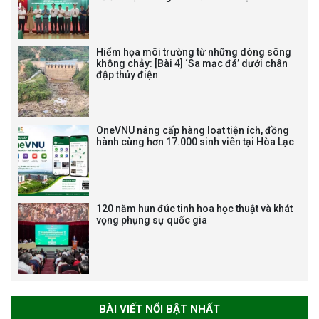
NHẬN HUÂN CHƯƠNG LAO
ĐỘNG HẠNG BA
Hiểm họa môi trường từ những dòng sông
không chảy: [Bài 4] ‘Sa mạc đá’ dưới chân
đập thủy điện
Tạm dừng công tác tuyển dụng
viên chức, người lao động các
vị trí việc làm chức danh nghề
OneVNU nâng cấp hàng loạt tiện ích, đồng
nghiệp chuyên môn dùng
hành cùng hơn 17.000 sinh viên tại Hòa Lạc
chung trong ĐHQGHN
120 năm hun đúc tinh hoa học thuật và khát
vọng phụng sự quốc gia
Bảo vệ luận án tiến sĩ của NCS
Trương Mạnh Tuấn
BÀI VIẾT NỔI BẬT NHẤT