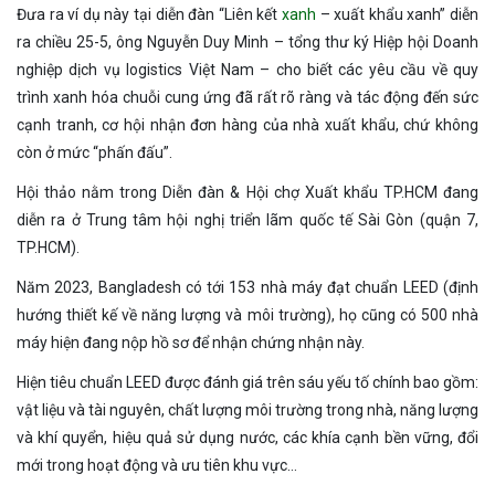
Đưa ra ví dụ này tại diễn đàn “Liên kết
xanh
– xuất khẩu xanh” diễn
ra chiều 25-5, ông Nguyễn Duy Minh – tổng thư ký Hiệp hội Doanh
nghiệp dịch vụ logistics Việt Nam – cho biết các yêu cầu về quy
trình xanh hóa chuỗi cung ứng đã rất rõ ràng và tác động đến sức
cạnh tranh, cơ hội nhận đơn hàng của nhà xuất khẩu, chứ không
còn ở mức “phấn đấu”.
Hội thảo nằm trong Diễn đàn & Hội chợ Xuất khẩu TP.HCM đang
diễn ra ở Trung tâm hội nghị triển lãm quốc tế Sài Gòn (quận 7,
TP.HCM).
Năm 2023, Bangladesh có tới 153 nhà máy đạt chuẩn LEED (định
hướng thiết kế về năng lượng và môi trường), họ cũng có 500 nhà
máy hiện đang nộp hồ sơ để nhận chứng nhận này.
Hiện tiêu chuẩn LEED được đánh giá trên sáu yếu tố chính bao gồm:
vật liệu và tài nguyên, chất lượng môi trường trong nhà, năng lượng
và khí quyển, hiệu quả sử dụng nước, các khía cạnh bền vững, đổi
mới trong hoạt động và ưu tiên khu vực…