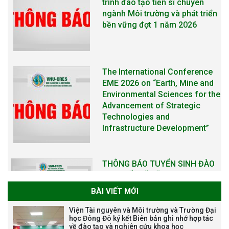
Environmental Sciences for the
Advancement of Strategic
Technologies and
Infrastructure Development”
THÔNG BÁO TUYỂN SINH ĐÀO
TẠO TIẾN SĨ NĂM 2026
THÔNG BÁO KẾ HOẠCH TỔ
CHỨC TRAO HỌC BỔNG NAGAO
NĂM HỌC 2025-2026
BÀI VIẾT MỚI
THƯ CẢM ƠN LỄ KỶ NIỆM 40
Viện Tài nguyên và Môi trường và Trường Đại
NĂM XÂY DỰNG VÀ PHÁT TRIỂN
học Đông Đô ký kết Biên bản ghi nhớ hợp tác
về đào tạo và nghiên cứu khoa học
VIỆN (1985-2025) VÀ ĐÓN