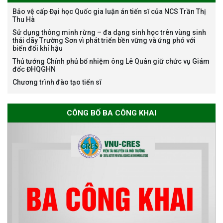
Bảo vệ cấp Đại học Quốc gia luận án tiến sĩ của NCS Trần Thị
Thu Hà
Bảo vệ luận án tiến sĩ của NCS
Sử dụng thông minh rừng – đa dạng sinh học trên vùng sinh
Nguyễn Thế Thông
thái dãy Trường Sơn vì phát triển bền vững và ứng phó với
biến đổi khí hậu
Thủ tướng Chính phủ bổ nhiệm ông Lê Quân giữ chức vụ Giám
đốc ĐHQGHN
Chương trình đào tạo tiến sĩ
Thông báo chương trình học
CÔNG BỐ BA CÔNG KHAI
bổng Nagao tại Việt Nam năm
học 2026-2027
Thông báo về việc họp Tiểu
ban chuyên môn đánh giá hồ
sơ chuyên môn cho các thí sinh
dự tuyển nghiên cứu sinh đợt 1
năm 2026