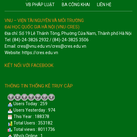
VB PHÁP LUẬT
BA CÔNG KHAI
LIÊN HỆ
VNU – VIỆN TÀI NGUYÊN VÀ MÔI TRƯỜNG
ĐẠI HỌC QUỐC GIA HÀ NỘI (VNU-CRES)
Địa chỉ: Số 19 Lê Thánh Tông, Phường Cửa Nam, Thành phố Hà Nội
Tel: (84)-24-3826 2932 / (84)-24-3825 3506
Email: cres@vnu.edu.vn/cres@cres.edu.vn
Website: https://cres.edu.vn
KẾT NỐI VỚI FACEBOOK
THÔNG TIN THỐNG KÊ TRUY CẬP
Users Today : 259
Users Yesterday : 974
This Year : 188378
Total Users : 353182
Total views : 8011736
Who's Online : 1