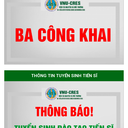
Thông báo về việc họp Tiểu
ban chuyên môn đánh giá hồ
sơ chuyên môn cho các thí sinh
dự tuyển nghiên cứu sinh đợt 1
năm 2026
Thông báo danh sách thí sinh
đủ điều kiện dự tuyển Chương
THÔNG TIN TUYỂN SINH TIẾN SĨ
trình đào tạo tiến sĩ chuyên
ngành Môi trường và phát triển
bền vững đợt 1 năm 2026