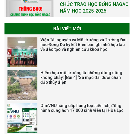
CHỨC TRAO HỌC BỔNG NAGAO
NĂM HỌC 2025-2026
BÀI VIẾT MỚI
THƯ CẢM ƠN LỄ KỶ NIỆM 40
Viện Tài nguyên và Môi trường và Trường Đại
NĂM XÂY DỰNG VÀ PHÁT TRIỂN
học Đông Đô ký kết Biên bản ghi nhớ hợp tác
về đào tạo và nghiên cứu khoa học
VIỆN (1985-2025) VÀ ĐÓN
NHẬN HUÂN CHƯƠNG LAO
ĐỘNG HẠNG BA
Hiểm họa môi trường từ những dòng sông
không chảy: [Bài 4] ‘Sa mạc đá’ dưới chân
đập thủy điện
Tạm dừng công tác tuyển dụng
viên chức, người lao động các
vị trí việc làm chức danh nghề
OneVNU nâng cấp hàng loạt tiện ích, đồng
nghiệp chuyên môn dùng
hành cùng hơn 17.000 sinh viên tại Hòa Lạc
chung trong ĐHQGHN