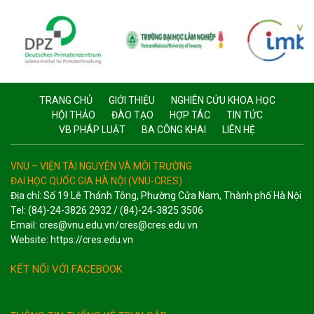
TRANG CHỦ
GIỚI THIỆU
NGHIÊN CỨU KHOA HỌC
HỘI THẢO
ĐÀO TẠO
HỢP TÁC
TIN TỨC
VB PHÁP LUẬT
BA CÔNG KHAI
LIÊN HỆ
VNU – VIỆN TÀI NGUYÊN VÀ MÔI TRƯỜNG
ĐẠI HỌC QUỐC GIA HÀ NỘI (VNU-CRES)
Địa chỉ: Số 19 Lê Thánh Tông, Phường Cửa Nam, Thành phố Hà Nội
Tel: (84)-24-3826 2932 / (84)-24-3825 3506
Email: cres@vnu.edu.vn/cres@cres.edu.vn
Website: https://cres.edu.vn
KẾT NỐI VỚI FACEBOOK