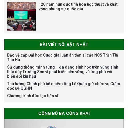
120 năm hun đúc tinh hoa học thuật và khát
vọng phụng sự quốc gia
Bảo vệ luận án tiến sĩ của NCS
Trương Mạnh Tuấn
BÀI VIẾT NỔI BẬT NHẤT
Bảo vệ cấp Đại học Quốc gia luận án tiến sĩ của NCS Trần Thị
Thu Hà
Bảo vệ luận án tiến sĩ của NCS
Sử dụng thông minh rừng – đa dạng sinh học trên vùng sinh
Nguyễn Thế Thông
thái dãy Trường Sơn vì phát triển bền vững và ứng phó với
biến đổi khí hậu
Thủ tướng Chính phủ bổ nhiệm ông Lê Quân giữ chức vụ Giám
đốc ĐHQGHN
Chương trình đào tạo tiến sĩ
Thông báo chương trình học
CÔNG BỐ BA CÔNG KHAI
bổng Nagao tại Việt Nam năm
học 2026-2027