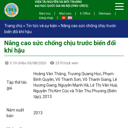
VIỆN TÀI NGUYÊN VÀ MÔI TRƯỜNG
ĐẠI HỌC QUỐC GIA HÀ NỘI (VNU-CRES)
Mail vnu
Mail cres
E-Office
Sitemaps
Đăng nhập
Trang chủ
»
Tin tức và sự kiện
»
Nâng cao sức chống chịu trước
biến đổi khí hậu
Nâng cao sức chống chịu trước biến đổi
khí hậu
3:19 chiều 05/08/2020
2370 lượt xem
Hoàng Văn Thắng, Trương Quang Học, Phạm
Bình Quyền, Võ Thanh Sơn, Võ Thanh Giang, Lê
Tập thể tác
Hương Giang, Nguyễn Mạnh Hà, Lê Thị Vân Huệ,
giả
Nguyễn Thị Kim Cúc và Trần Thu Phương (Biên
tập), 2013
Năm xuất
2013
bản