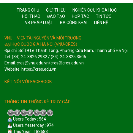
TRANG CHỦ
GIỚI THIỆU
NGHIÊN CỨU KHOA HỌC
HỘI THẢO
ĐÀO TẠO
HỢP TÁC
TIN TỨC
VB PHÁP LUẬT
BA CÔNG KHAI
LIÊN HỆ
VNU – VIỆN TÀI NGUYÊN VÀ MÔI TRƯỜNG
ĐẠI HỌC QUỐC GIA HÀ NỘI (VNU-CRES)
Địa chỉ: Số 19 Lê Thánh Tông, Phường Cửa Nam, Thành phố Hà Nội
Tel: (84)-24-3826 2932 / (84)-24-3825 3506
Email: cres@vnu.edu.vn/cres@cres.edu.vn
Website: https://cres.edu.vn
KẾT NỐI VỚI FACEBOOK
THÔNG TIN THỐNG KÊ TRUY CẬP
Users Today : 564
Users Yesterday : 974
This Year : 188683