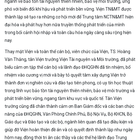
ngành về bảo tồn tài nguyên thiên nhiên, bảo vệ môi trường, ứng
phó với biến đổi khí hậu và phát triển bền vững. Viện TN&MT được
thành lập sẽ tạo ra những cơ hội mới để Trung tâm NCTN&MT hiện
đại hóa và phát huy hơn nữa truyền thống phát triển của mình
trong bối cảnh hội nhập và toàn cầu hóa ngày càng sâu rộng hiện
nay.
Thay mặt Viện và toàn thể cán bộ, viên chức của Viện, TS. Hoàng
Văn Thắng, tân Viện trưởng Viện Tài nguyên và Môi trường, đã phát
biểu cảm ơn tập thể cán bộ và lãnh đạo ĐHQGHN đã tín nhiệm, bổ
nhiệm vào cương vị mới và bày tỏ quyết tâm xây dựng Viện trở
thành đơn vị nghiên cứu và đào tạo tiên phong, có uy tín học thuật
trong lĩnh vực bảo tồn tài nguyên thiên nhiên, bảo vệ môi trường và
phát triển bền vững, ngang tầm khu vực và quốc tế. Tân Viện
trưởng cũng đã chân thành cảm ơn Ban Giám đốc và các ban chức
năng của ĐHQGHN, Văn Phòng Chính Phủ, Bộ Nội Vụ, Bộ KHCN, Bộ
Giáo dục và Đào tạo và các bộ, ngành liên quan đã tạo điều kiện và
giúp đỡ Viện hoàn thiện đề án và có quyết định thành lập như ngày
hôm nay, đồng thời tri ân các thầy và các thế hệ lãnh đạo Trung