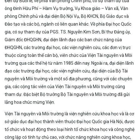
Đến dự Buổi lễ, về phía Văn phòng Chính phủ, có sự tham dự của
ông Đinh Hữu Phí – Hàm Vụ trưởng, Vụ Khoa giáo – Văn xã, Văn
phòng Chính phủ và đại diện Bộ Nội Vụ, Bộ KHCN, Bộ Giáo dục và
Đào tạo và các bộ, ngành có liên quan khác. Về phía Đại học Quốc
gia, có sự tham dự của PGS. TS. Nguyễn Kim Sơn, Bí thư Đảng ủy,
Giám đốc ĐHQGHN, đại diện lãnh đạo các ban chức năng của
ĐHQGHN, các trường đại học, các viện nghiên cứu, các đơn vị trực
thuộc cùng toàn thể cán bộ, viên chức của Viện Tài nguyên và Môi
trường qua các thế hệ từ năm 1985 đến nay. Ngoài ra, đại diện lãnh
đạo các trường đại học, các viện nghiên cứu, đại diện của Bộ Tài
nguyên và Môi trường và một số địa phương, cũng với các chuyên
gia, các cộng tác viên của Viện Tài nguyên và Môi trường cũng
tham dự. Đặc biệt Bộ trưởng Bộ Tài nguyên và Môi trường đã gửi
lẵng hoa chúc mừng Viện.
Viện Tài nguyên và Môi trường là viện nghiên cứu khoa học và là cơ
sở giáo dục đại học thành viên thuộc Đại học Quốc gia Hà Nội, được
tổ chức và hoạt động theo loại hình tổ chức khoa học và công nghệ
công lập có tính tự chủ cao, với chức năng nghiên cứng khoa học,