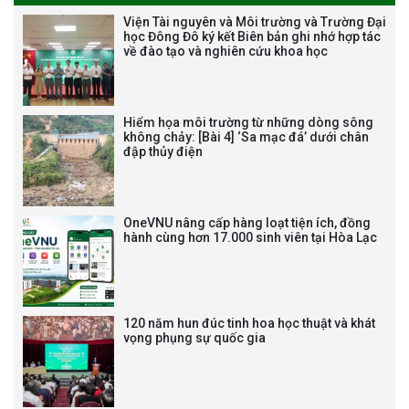
THƯ CẢM ƠN LỄ KỶ NIỆM 40
Viện Tài nguyên và Môi trường và Trường Đại
NĂM XÂY DỰNG VÀ PHÁT TRIỂN
học Đông Đô ký kết Biên bản ghi nhớ hợp tác
về đào tạo và nghiên cứu khoa học
VIỆN (1985-2025) VÀ ĐÓN
NHẬN HUÂN CHƯƠNG LAO
ĐỘNG HẠNG BA
Hiểm họa môi trường từ những dòng sông
không chảy: [Bài 4] ‘Sa mạc đá’ dưới chân
đập thủy điện
Tạm dừng công tác tuyển dụng
viên chức, người lao động các
vị trí việc làm chức danh nghề
OneVNU nâng cấp hàng loạt tiện ích, đồng
nghiệp chuyên môn dùng
hành cùng hơn 17.000 sinh viên tại Hòa Lạc
chung trong ĐHQGHN
120 năm hun đúc tinh hoa học thuật và khát
vọng phụng sự quốc gia
Bảo vệ luận án tiến sĩ của NCS
Trương Mạnh Tuấn