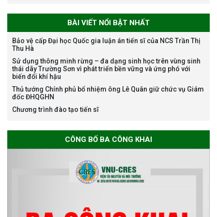
BÀI VIẾT NỔI BẬT NHẤT
Bảo vệ cấp Đại học Quốc gia luận án tiến sĩ của NCS Trần Thị
Thu Hà
Bảo vệ luận án tiến sĩ của NCS
Sử dụng thông minh rừng – đa dạng sinh học trên vùng sinh
Nguyễn Thế Thông
thái dãy Trường Sơn vì phát triển bền vững và ứng phó với
biến đổi khí hậu
Thủ tướng Chính phủ bổ nhiệm ông Lê Quân giữ chức vụ Giám
đốc ĐHQGHN
Chương trình đào tạo tiến sĩ
Thông báo chương trình học
CÔNG BỐ BA CÔNG KHAI
bổng Nagao tại Việt Nam năm
học 2026-2027
Thông báo về việc họp Tiểu
ban chuyên môn đánh giá hồ