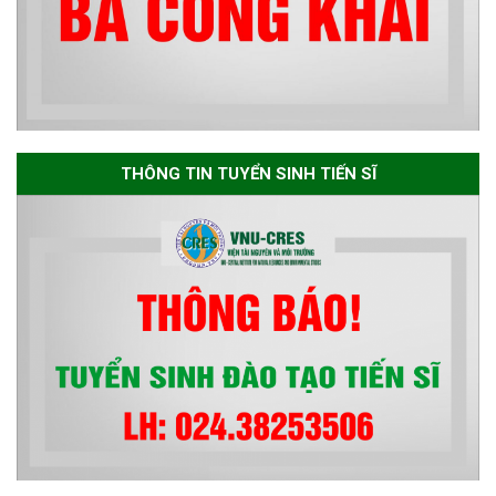
sơ chuyên môn cho các thí sinh
dự tuyển nghiên cứu sinh đợt 1
năm 2026
Thông báo danh sách thí sinh
đủ điều kiện dự tuyển Chương
THÔNG TIN TUYỂN SINH TIẾN SĨ
trình đào tạo tiến sĩ chuyên
ngành Môi trường và phát triển
bền vững đợt 1 năm 2026