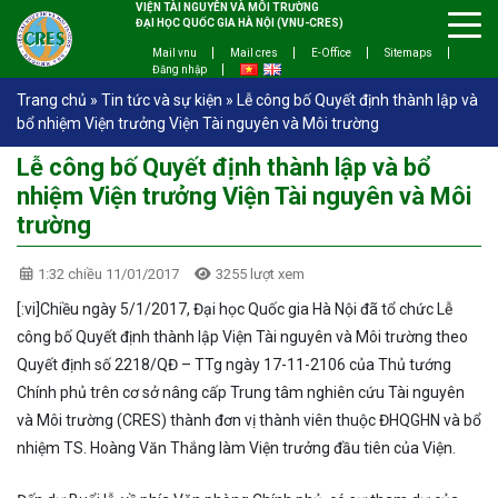
VIỆN TÀI NGUYÊN VÀ MÔI TRƯỜNG
ĐẠI HỌC QUỐC GIA HÀ NỘI (VNU-CRES)
Mail vnu
Mail cres
E-Office
Sitemaps
Đăng nhập
Trang chủ
»
Tin tức và sự kiện
»
Lễ công bố Quyết định thành lập và
bổ nhiệm Viện trưởng Viện Tài nguyên và Môi trường
Lễ công bố Quyết định thành lập và bổ
nhiệm Viện trưởng Viện Tài nguyên và Môi
trường
1:32 chiều 11/01/2017
3255 lượt xem
[:vi]Chiều ngày 5/1/2017, Đại học Quốc gia Hà Nội đã tổ chức Lễ
công bố Quyết định thành lập Viện Tài nguyên và Môi trường theo
Quyết định số 2218/QĐ – TTg ngày 17-11-2106 của Thủ tướng
Chính phủ trên cơ sở nâng cấp Trung tâm nghiên cứu Tài nguyên
và Môi trường (CRES) thành đơn vị thành viên thuộc ĐHQGHN và bổ
nhiệm TS. Hoàng Văn Thắng làm Viện trưởng đầu tiên của Viện.