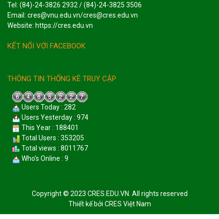
Tel: (84)-24-3826 2932 / (84)-24-3825 3506
Email: cres@vnu.edu.vn/cres@cres.edu.vn
Website: https://cres.edu.vn
KẾT NỐI VỚI FACEBOOK
THÔNG TIN THỐNG KÊ TRUY CẬP
Users Today : 282
Users Yesterday : 974
This Year : 188401
Total Users : 353205
Total views : 8011767
Who's Online : 9
Copyright © 2023 CRES.EDU.VN. All rights reserved
Thiết kế bởi
CRES Việt Nam