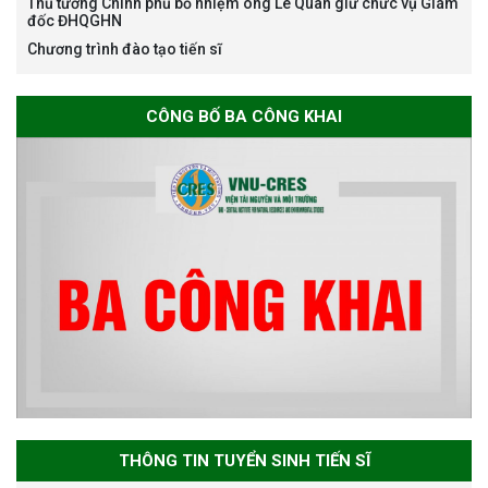
Thủ tướng Chính phủ bổ nhiệm ông Lê Quân giữ chức vụ Giám
đốc ĐHQGHN
Chương trình đào tạo tiến sĩ
Thông báo chương trình học
CÔNG BỐ BA CÔNG KHAI
bổng Nagao tại Việt Nam năm
học 2026-2027
Thông báo về việc họp Tiểu
ban chuyên môn đánh giá hồ
sơ chuyên môn cho các thí sinh
dự tuyển nghiên cứu sinh đợt 1
năm 2026
Thông báo danh sách thí sinh
đủ điều kiện dự tuyển Chương
THÔNG TIN TUYỂN SINH TIẾN SĨ
trình đào tạo tiến sĩ chuyên