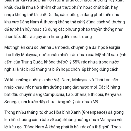
Điều này xảy ra do phần lớn rác thải do các nước phương Tây xuất
khẩu đều là nhựa ô nhiễm chứa thực phẩm hoặc chất bẩn, hay
nhựa không thể tái chế. Do đó, các quốc gia đang phát triển như
khu vực Đông Nam Á thường không thể xử lý đúng cách và thường
để tự phân hủy hoặc sử dụng các phương pháp truyền thống như
chôn lấp, đốt rác gây ảnh hưởng đến môi trường.
Một nghiên cứu do Jenna Jambeck, chuyên gia đại học Georgia
cho thấy Malaysia, nước nhận nhiều rác nhựa của Mỹ nhất sau lệnh
cấm của Trung Quốc, không thể xử lý 55% rác nhựa trong nước,
nghĩa là rác bị đổ thẳng ra biển hoặc chôn lấp không đúng cách.
Và khi những quốc gia như Việt Nam, Malaysia và Thái Lan cấm
nhập khẩu, rác nhựa tìm đường sang đất nước mới. Các lô hàng
bắt đầu chuyển sang Campuchia, Lào, Ghana, Ethiopia, Kenya và
Senegal, nơi trước đây chưa từng xử lý rác nhựa Mỹ.
Trong nhiều tháng, tổ chức Hòa bình Xanh (Greenpeace) đã gióng
lên hồi chuông cảnh báo về cuộc khủng hoảng nhựa Malaysia với
lời kêu gọi “Đông Nam Á không phải là bãi rác của thế giới”. Theo