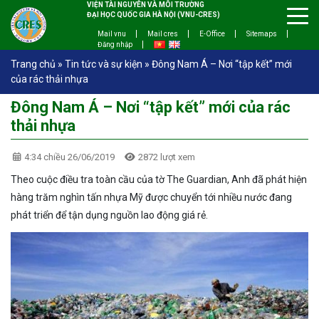
VIỆN TÀI NGUYÊN VÀ MÔI TRƯỜNG
ĐẠI HỌC QUỐC GIA HÀ NỘI (VNU-CRES)
Mail vnu
Mail cres
E-Office
Sitemaps
Đăng nhập
Trang chủ
»
Tin tức và sự kiện
»
Đông Nam Á – Nơi “tập kết” mới
của rác thải nhựa
Đông Nam Á – Nơi “tập kết” mới của rác
thải nhựa
4:34 chiều 26/06/2019
2872 lượt xem
Theo cuộc điều tra toàn cầu của tờ The Guardian, Anh đã phát hiện
hàng trăm nghìn tấn nhựa Mỹ được chuyển tới nhiều nước đang
phát triển để tận dụng nguồn lao động giá rẻ.