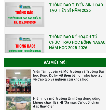
THÔNG BÁO TUYỂN SINH ĐÀO
TẠO TIẾN SĨ NĂM 2026
THÔNG BÁO KẾ HOẠCH TỔ
CHỨC TRAO HỌC BỔNG NAGAO
NĂM HỌC 2025-2026
BÀI VIẾT MỚI
THƯ CẢM ƠN LỄ KỶ NIỆM 40
Viện Tài nguyên và Môi trường và Trường Đại
NĂM XÂY DỰNG VÀ PHÁT TRIỂN
học Đông Đô ký kết Biên bản ghi nhớ hợp tác
về đào tạo và nghiên cứu khoa học
VIỆN (1985-2025) VÀ ĐÓN
NHẬN HUÂN CHƯƠNG LAO
ĐỘNG HẠNG BA
Hiểm họa môi trường từ những dòng sông
không chảy: [Bài 4] ‘Sa mạc đá’ dưới chân
đập thủy điện