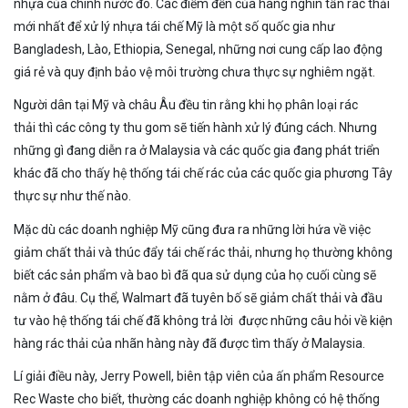
nhựa của chính nước đó. Các điểm đến của hàng nghìn tấn rác thải
mới nhất để xử lý nhựa tái chế Mỹ là một số quốc gia như
Bangladesh, Lào, Ethiopia, Senegal, những nơi cung cấp lao động
giá rẻ và quy định bảo vệ môi trường chưa thực sự nghiêm ngặt.
Người dân tại Mỹ và châu Âu đều tin rằng khi họ phân loại rác
thải thì các công ty thu gom sẽ tiến hành xử lý đúng cách. Nhưng
những gì đang diễn ra ở Malaysia và các quốc gia đang phát triển
khác đã cho thấy hệ thống tái chế rác của các quốc gia phương Tây
thực sự như thế nào.
Mặc dù các doanh nghiệp Mỹ cũng đưa ra những lời hứa về việc
giảm chất thải và thúc đẩy tái chế rác thải, nhưng họ thường không
biết các sản phẩm và bao bì đã qua sử dụng của họ cuối cùng sẽ
nằm ở đâu. Cụ thể, Walmart đã tuyên bố sẽ giảm chất thải và đầu
tư vào hệ thống tái chế đã không trả lời được những câu hỏi về kiện
hàng rác thải của nhãn hàng này đã được tìm thấy ở Malaysia.
Lí giải điều này, Jerry Powell, biên tập viên của ấn phẩm Resource
Rec Waste cho biết, thường các doanh nghiệp không có hệ thống