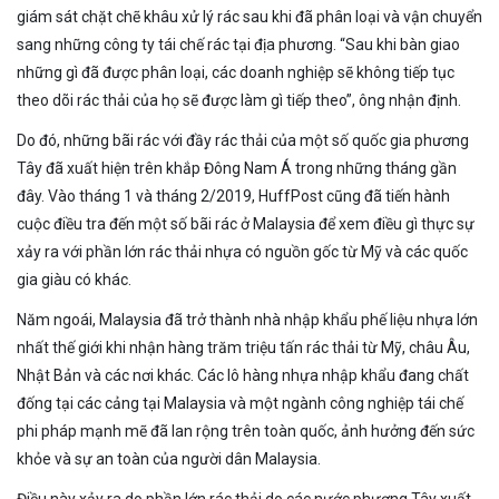
giám sát chặt chẽ khâu xử lý rác sau khi đã phân loại và vận chuyển
sang những công ty tái chế rác tại địa phương. “Sau khi bàn giao
những gì đã được phân loại, các doanh nghiệp sẽ không tiếp tục
theo dõi rác thải của họ sẽ được làm gì tiếp theo”, ông nhận định.
Do đó, những bãi rác với đầy rác thải của một số quốc gia phương
Tây đã xuất hiện trên khắp Đông Nam Á trong những tháng gần
đây. Vào tháng 1 và tháng 2/2019, HuffPost cũng đã tiến hành
cuộc điều tra đến một số bãi rác ở Malaysia để xem điều gì thực sự
xảy ra với phần lớn rác thải nhựa có nguồn gốc từ Mỹ và các quốc
gia giàu có khác.
Năm ngoái, Malaysia đã trở thành nhà nhập khẩu phế liệu nhựa lớn
nhất thế giới khi nhận hàng trăm triệu tấn rác thải từ Mỹ, châu Âu,
Nhật Bản và các nơi khác. Các lô hàng nhựa nhập khẩu đang chất
đống tại các cảng tại Malaysia và một ngành công nghiệp tái chế
phi pháp mạnh mẽ đã lan rộng trên toàn quốc, ảnh hưởng đến sức
khỏe và sự an toàn của người dân Malaysia.