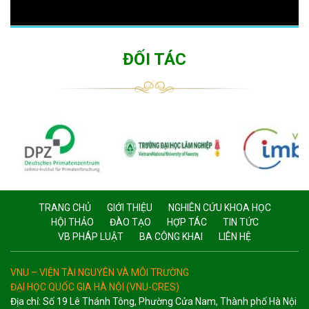
ĐỐI TÁC
TRANG CHỦ
GIỚI THIỆU
NGHIÊN CỨU KHOA HỌC
HỘI THẢO
ĐÀO TẠO
HỢP TÁC
TIN TỨC
VB PHÁP LUẬT
BA CÔNG KHAI
LIÊN HỆ
VNU – VIỆN TÀI NGUYÊN VÀ MÔI TRƯỜNG
ĐẠI HỌC QUỐC GIA HÀ NỘI (VNU-CRES)
Địa chỉ: Số 19 Lê Thánh Tông, Phường Cửa Nam, Thành phố Hà Nội