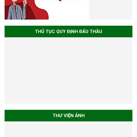
THỦ TỤC QUY ĐỊNH ĐẤU THẦU
THƯ VIỆN ẢNH