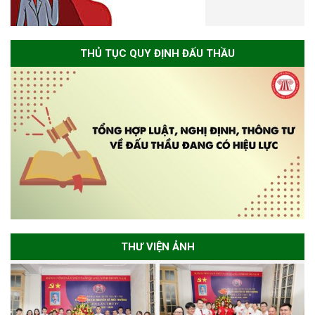
THỦ TỤC QUY ĐỊNH ĐẤU THẦU
THƯ VIỆN ẢNH