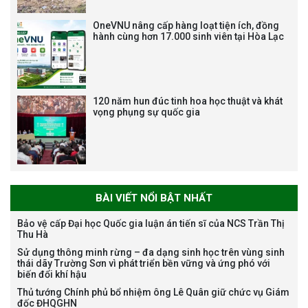
viên chức, người lao động các
vị trí việc làm chức danh nghề
OneVNU nâng cấp hàng loạt tiện ích, đồng
nghiệp chuyên môn dùng
hành cùng hơn 17.000 sinh viên tại Hòa Lạc
chung trong ĐHQGHN
120 năm hun đúc tinh hoa học thuật và khát
vọng phụng sự quốc gia
Bảo vệ luận án tiến sĩ của NCS
Trương Mạnh Tuấn
BÀI VIẾT NỔI BẬT NHẤT
Bảo vệ cấp Đại học Quốc gia luận án tiến sĩ của NCS Trần Thị
Thu Hà
Bảo vệ luận án tiến sĩ của NCS
Sử dụng thông minh rừng – đa dạng sinh học trên vùng sinh
Nguyễn Thế Thông
thái dãy Trường Sơn vì phát triển bền vững và ứng phó với
biến đổi khí hậu
Thủ tướng Chính phủ bổ nhiệm ông Lê Quân giữ chức vụ Giám
đốc ĐHQGHN