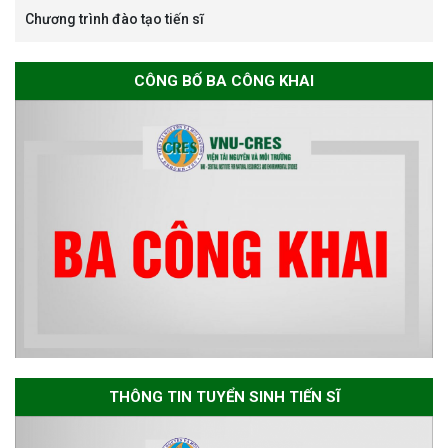
Chương trình đào tạo tiến sĩ
Thông báo chương trình học
CÔNG BỐ BA CÔNG KHAI
bổng Nagao tại Việt Nam năm
học 2026-2027
Thông báo về việc họp Tiểu
ban chuyên môn đánh giá hồ
sơ chuyên môn cho các thí sinh
dự tuyển nghiên cứu sinh đợt 1
năm 2026
Thông báo danh sách thí sinh
đủ điều kiện dự tuyển Chương
THÔNG TIN TUYỂN SINH TIẾN SĨ
trình đào tạo tiến sĩ chuyên
ngành Môi trường và phát triển
bền vững đợt 1 năm 2026