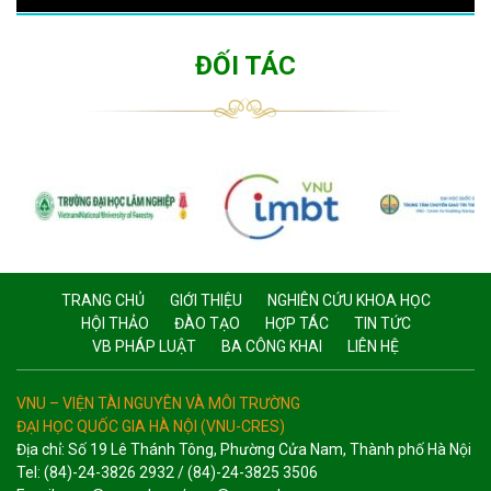
ĐỐI TÁC
TRANG CHỦ
GIỚI THIỆU
NGHIÊN CỨU KHOA HỌC
HỘI THẢO
ĐÀO TẠO
HỢP TÁC
TIN TỨC
VB PHÁP LUẬT
BA CÔNG KHAI
LIÊN HỆ
VNU – VIỆN TÀI NGUYÊN VÀ MÔI TRƯỜNG
ĐẠI HỌC QUỐC GIA HÀ NỘI (VNU-CRES)
Địa chỉ: Số 19 Lê Thánh Tông, Phường Cửa Nam, Thành phố Hà Nội
Tel: (84)-24-3826 2932 / (84)-24-3825 3506