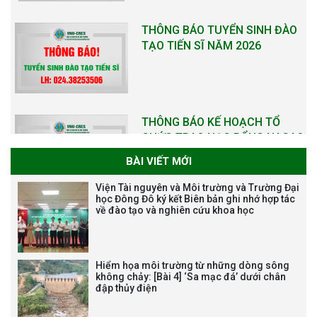
TẠO TIẾN SĨ NĂM 2026
THÔNG BÁO KẾ HOẠCH TỔ
CHỨC TRAO HỌC BỔNG NAGAO
NĂM HỌC 2025-2026
BÀI VIẾT MỚI
THƯ CẢM ƠN LỄ KỶ NIỆM 40
Viện Tài nguyên và Môi trường và Trường Đại
NĂM XÂY DỰNG VÀ PHÁT TRIỂN
học Đông Đô ký kết Biên bản ghi nhớ hợp tác
về đào tạo và nghiên cứu khoa học
VIỆN (1985-2025) VÀ ĐÓN
NHẬN HUÂN CHƯƠNG LAO
ĐỘNG HẠNG BA
Hiểm họa môi trường từ những dòng sông
không chảy: [Bài 4] ‘Sa mạc đá’ dưới chân
đập thủy điện
Tạm dừng công tác tuyển dụng