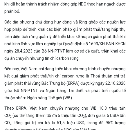
khi đã hoàn thành trách nhiệm đóng góp NDC theo hạn ngạch được
phân bổ.
Các địa phương chủ động huy động và lồng ghép các nguồn lực
hợp pháp để triển khai các biện pháp giảm phát thải/tăng hấp thụ
trên diện tích rừng quản lý để triển khai kế hoạch giảm phát thải khí
nhà kính lĩnh vực lâm nghiệp tại Quyết định số 1693/KH-BNN-KHCN
ngày 28.4.2023 của Bộ NN-PTNT làm cơ sở đề xuất, triển khai các
dự án chuyển nhượng tín chỉ carbon rừng.
Đến nay, Việt Nam chỉ đang triển khai chương trình chuyển nhượng
kết quả giảm phát thải/tín chỉ carbon rừng là Thoả thuận chi trả
giảm phát thải vùng Bắc Trung bộ (ERPA) được ký ngày 22.10.2020
giữa Bộ NN-PTNT và Ngân hàng Tái thiết và phát triển quốc tế
thuộc nhóm Ngân hàng Thế giới (WB).
Theo ERPA, Việt Nam chuyển nhượng cho WB 10,3 triệu tấn
CO
(có thể tăng thêm tối đa 5 triệu tấn CO
), đơn giá là 5 USD/tấn
2
2
CO
, tổng giá trị chi trả là 51,5 triệu USD; trong đó 95% lượng
2