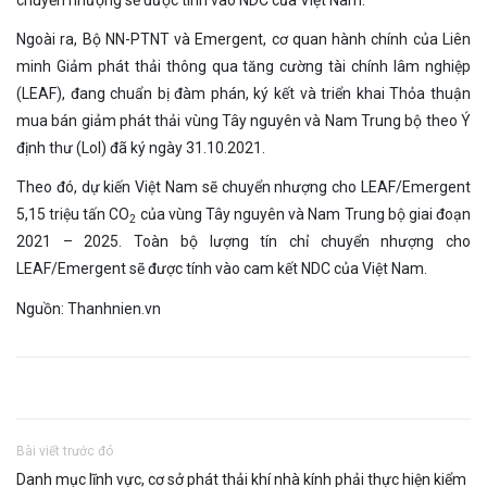
chuyển nhượng sẽ được tính vào NDC của Việt Nam.
Ngoài ra, Bộ NN-PTNT và Emergent, cơ quan hành chính của Liên
minh Giảm phát thải thông qua tăng cường tài chính lâm nghiệp
(LEAF), đang chuẩn bị đàm phán, ký kết và triển khai Thỏa thuận
mua bán giảm phát thải vùng Tây nguyên và Nam Trung bộ theo Ý
định thư (LoI) đã ký ngày 31.10.2021.
Theo đó, dự kiến Việt Nam sẽ chuyển nhượng cho LEAF/Emergent
5,15 triệu tấn CO
của vùng Tây nguyên và Nam Trung bộ giai đoạn
2
2021 – 2025. Toàn bộ lượng tín chỉ chuyển nhượng cho
LEAF/Emergent sẽ được tính vào cam kết NDC của Việt Nam.
Nguồn: Thanhnien.vn
Bài viết trước đó
Danh mục lĩnh vực, cơ sở phát thải khí nhà kính phải thực hiện kiểm