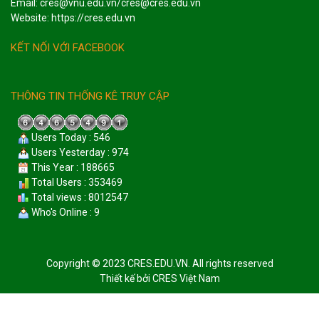
Email: cres@vnu.edu.vn/cres@cres.edu.vn
Website: https://cres.edu.vn
KẾT NỐI VỚI FACEBOOK
THÔNG TIN THỐNG KÊ TRUY CẬP
Users Today : 546
Users Yesterday : 974
This Year : 188665
Total Users : 353469
Total views : 8012547
Who's Online : 9
Copyright © 2023 CRES.EDU.VN. All rights reserved
Thiết kế bởi
CRES Việt Nam