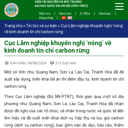
VIỆN TÀI NGUYÊN VÀ MÔI TRƯỜNG
ĐẠI HỌC QUỐC GIA HÀ NỘI (VNU-CRES)
Mail vnu
Mail cres
E-Office
Sitemaps
Đăng nhập
Trang chủ
»
Tin tức và sự kiện
»
Cục Lâm nghiệp khuyến nghị ‘nóng’
về kinh doanh tín chỉ carbon rừng
Cục Lâm nghiệp khuyến nghị ‘nóng’ về
kinh doanh tín chỉ carbon rừng
4:44 chiều 18/08/2024
212 lượt xem
Một số tỉnh như Quảng Nam, Sơn La, Lào Cai, Thanh Hóa đã đề
xuất xây dựng, triển khai Đề án thí điểm đầu tư, kinh doanh tín chỉ
carbon rừng.
Theo Cục Lâm nghiệp (Bộ NN-PTNT), thời gian qua, một số địa
phương như Quảng Nam, Sơn La, Lào Cai, Thanh Hóa đã nhận
được đề nghị của các tổ chức, cá nhân trong nước và quốc tế đến
tìm hiểu và đề xuất triển khai dịch vụ hấp thụ và lưu giữ carbon
rừng (dịch vụ carbon rừng), bao gồm việc đo đạc, báo cáo, thẩm