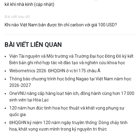
kê khí nhà kính (cập nhật)
Bài viết sau đó
Khi nào Việt Nam bán được tín chỉ carbon với giá 100 USD?
BÀI VIẾT LIÊN QUAN
Viện Tài nguyên và Môi trường và Trường Đại học Đông Đô ký kết
Biên bản ghi nhớ hợp tác về đào tạo và nghiên cứu khoa học
Webometrics 2026: ĐHQGHN ở vị trí 175 châu Á
Thông báo chương trình học bổng Nagao tại Việt Nam năm học
2026-2027
OneVNU nâng cấp hàng loạt tiện ích, đồng hành cùng hơn 17.000
sinh viên tại Hòa Lạc
120 năm hun đúc tinh hoa học thuật và khát vọng phụng sự
quốc gia
ĐHQGHN kỷ niệm 120 năm ngày truyền thống: Dòng chảy tinh
hoa, khát vọng vươn mình trong kỷ nguyên tri thức