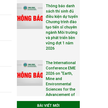
2026
The International
Conference EME
2026 on “Earth,
Mine and
Environmental
Sciences for the
Advancement of
Strategic
Technologies and
Infrastructure
Development”
THÔNG BÁO
TUYỂN SINH ĐÀO
TẠO TIẾN SĨ NĂM
2026
BÀI VIẾT MỚI