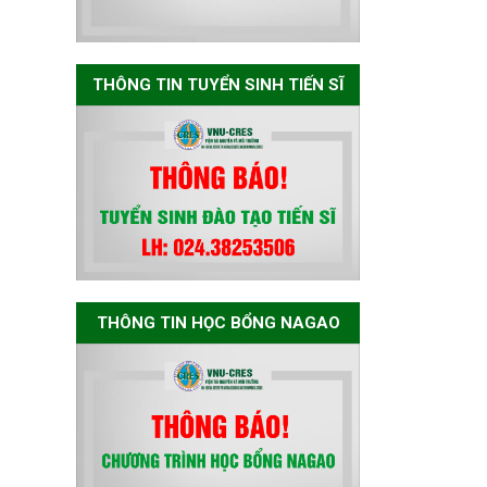
Thông báo chương
trình học bổng
Nagao tại Việt Nam
năm học 2026-
THÔNG TIN TUYỂN SINH TIẾN SĨ
2027
Thông báo về việc
họp Tiểu ban
chuyên môn đánh
giá hồ sơ chuyên
môn cho các thí
sinh dự tuyển
nghiên cứu sinh
THÔNG TIN HỌC BỔNG NAGAO
đợt 1 năm 2026