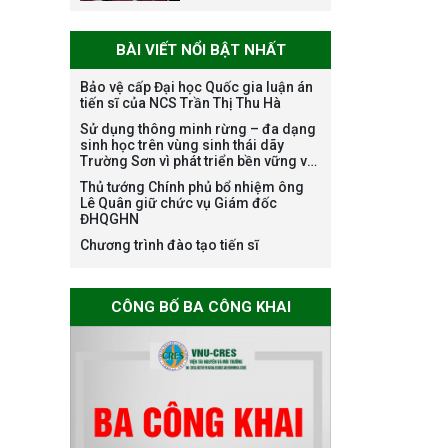
lao động các vị trí
việc làm chức
BÀI VIẾT NỔI BẬT NHẤT
danh nghề nghiệp
chuyên môn dùng
Bảo vệ cấp Đại học Quốc gia luận án
chung trong
tiến sĩ của NCS Trần Thị Thu Hà
ĐHQGHN
Sử dụng thông minh rừng – đa dạng
sinh học trên vùng sinh thái dãy
Trường Sơn vì phát triển bền vững và
Bảo vệ luận án tiến
ứng phó với biến đổi khí hậu
Thủ tướng Chính phủ bổ nhiệm ông
sĩ của NCS Trương
Lê Quân giữ chức vụ Giám đốc
ĐHQGHN
Mạnh Tuấn
Chương trình đào tạo tiến sĩ
CÔNG BỐ BA CÔNG KHAI
Bảo vệ luận án tiến
sĩ của NCS Nguyễn
Thế Thông