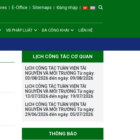
cres
E-Office
Sitemaps
Đăng nhập
VB PHÁP LUẬT
BA CÔNG KHAI
LIÊN HỆ
LỊCH CÔNG TÁC CƠ QUAN
LỊCH CÔNG TÁC TUẦN VIỆN TÀI
NGUYÊN VÀ MÔI TRƯỜNG Từ ngày:
03/08/2026 đến ngày: 09/08/2026
LỊCH CÔNG TÁC TUẦN VIỆN TÀI
Thông báo danh
NGUYÊN VÀ MÔI TRƯỜNG Từ ngày:
sách thí sinh đủ
13/07/2026 đến ngày: 19/07/2026
điều kiện dự tuyển
LỊCH CÔNG TÁC TUẦN VIỆN TÀI
Chương trình đào
NGUYÊN VÀ MÔI TRƯỜNG Từ ngày:
29/06/2026 đến ngày: 05/07/2026
tạo tiến sĩ chuyên
ngành Môi trường
và phát triển bền
THÔNG BÁO
vững đợt 1 năm