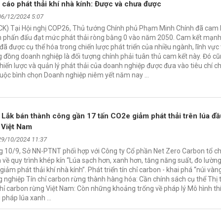
 cáo phát thải khí nhà kính: Được và chưa được
06/12/2024 5:07
CK) Tại Hội nghị COP26, Thủ tướng Chính phủ Phạm Minh Chính đã cam k
 phấn đấu đạt mức phát thải ròng bằng 0 vào năm 2050. Cam kết mạn
đã được cụ thể hóa trong chiến lược phát triển của nhiều ngành, lĩnh vực
 đồng doanh nghiệp là đối tượng chính phải tuân thủ cam kết này. Đó cũn
hiến lược và quản lý phát thải của doanh nghiệp được đưa vào tiêu chí c
Cuộc bình chọn Doanh nghiệp niêm yết năm nay …
 Lắk bán thành công gần 17 tấn CO2e giảm phát thải trên lúa đầ
 Việt Nam
29/10/2024 11:37
g 10/9, Sở NN-PTNT phối hợp với Công ty Cổ phần Net Zero Carbon tổ c
về quy trình khép kín “Lúa sạch hơn, xanh hơn, tăng năng suất, đo lườn
 giảm phát thải khí nhà kính”. Phát triển tín chỉ carbon - khai phá “núi vàn
 nghiệp Tín chỉ carbon rừng thành hàng hóa: Cần chính sách cụ thể Thị
chỉ carbon rừng Việt Nam: Còn những khoảng trống về pháp lý Mô hình th
i pháp lúa xanh …