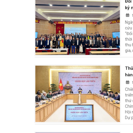
Đổi
kỷ 
Ngày
cứu 
“Đổi
thời
thu 
gia,
Thủ
hàn
Chi
triể
thứ
Chín
Hội 
Dự 