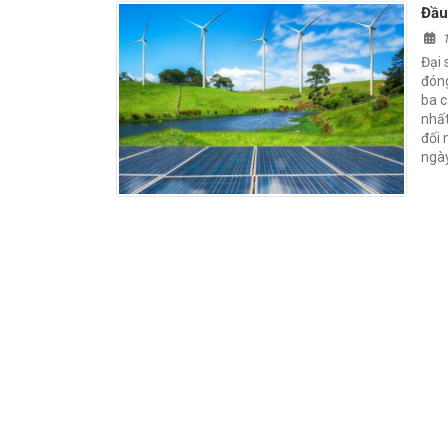
Đầu
Đại 
đóng
ba c
nhất
đối 
ngày