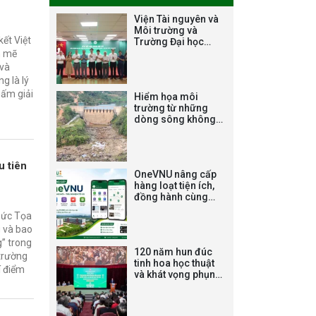
HOẠCH TỔ CHỨC
TRAO HỌC BỔNG
Viện Tài nguyên và
Môi trường và
NAGAO NĂM HỌC
ết Việt
Trường Đại học
2025-2026
Đông Đô ký kết Biên
h mẽ
bản ghi nhớ hợp tác
 và
về đào tạo và
g là lý
nghiên cứu khoa
THƯ CẢM ƠN LỄ
hấm giải
Hiểm họa môi
học
KỶ NIỆM 40 NĂM
trường từ những
dòng sông không
XÂY DỰNG VÀ
chảy: [Bài 4] ‘Sa
PHÁT TRIỂN VIỆN
mạc đá’ dưới chân
(1985-2025) VÀ
đập thủy điện
u tiên
ĐÓN NHẬN HUÂN
OneVNU nâng cấp
CHƯƠNG LAO
hàng loạt tiện ích,
đồng hành cùng
ĐỘNG HẠNG BA
hơn 17.000 sinh
hức Tọa
viên tại Hòa Lạc
g và bao
Tạm dừng công
g” trong
120 năm hun đúc
 trường
tác tuyển dụng
tinh hoa học thuật
í điểm
viên chức, người
và khát vọng phụng
sự quốc gia
lao động các vị trí
việc làm chức