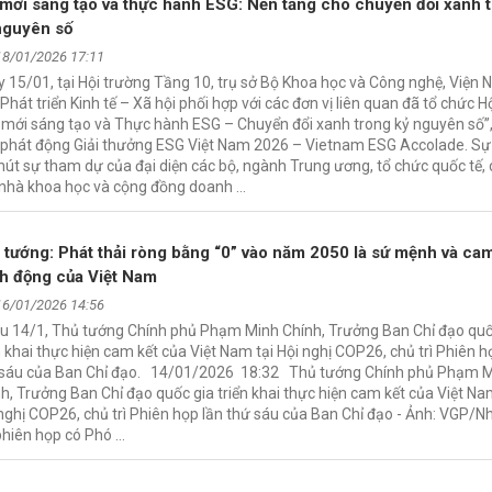
 mới sáng tạo và thực hành ESG: Nền tảng cho chuyển đổi xanh 
nguyên số
18/01/2026 17:11
 15/01, tại Hội trường Tầng 10, trụ sở Bộ Khoa học và Công nghệ, Viện 
Phát triển Kinh tế – Xã hội phối hợp với các đơn vị liên quan đã tổ chức H
 mới sáng tạo và Thực hành ESG – Chuyển đổi xanh trong kỷ nguyên số”
 phát động Giải thưởng ESG Việt Nam 2026 – Vietnam ESG Accolade. Sự
hút sự tham dự của đại diện các bộ, ngành Trung ương, tổ chức quốc tế,
 nhà khoa học và cộng đồng doanh …
 tướng: Phát thải ròng bằng “0” vào năm 2050 là sứ mệnh và cam
h động của Việt Nam
16/01/2026 14:56
ều 14/1, Thủ tướng Chính phủ Phạm Minh Chính, Trưởng Ban Chỉ đạo quố
n khai thực hiện cam kết của Việt Nam tại Hội nghị COP26, chủ trì Phiên h
 sáu của Ban Chỉ đạo. 14/01/2026 18:32 Thủ tướng Chính phủ Phạm 
h, Trưởng Ban Chỉ đạo quốc gia triển khai thực hiện cam kết của Việt Na
nghị COP26, chủ trì Phiên họp lần thứ sáu của Ban Chỉ đạo - Ảnh: VGP/N
phiên họp có Phó …