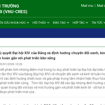
ÔI TRƯỜNG
Mail vnu
Mail 
ỘI (VNU-CRES)
ÊN CỨU KHOA HỌC
HỘI THẢO
ĐÀO TẠO
HỢP TÁC
TIN TỨC
ị quyết Đại hội XIV của Đảng và định hướng chuyển đổi xanh, kin
n hoàn gắn với phát triển bền vững
30/01/2026 10:26
viết phân tích những điểm mới trong tư duy phát triển tại Đại hội đại biểu
 lần thứ XIV của Đảng (Đại hội XIV) về chuyển đổi xanh và kinh tế tuần h
rõ các định hướng chiến lược và giải pháp trọng tâm nhằm hiện thực h
 phát triển bền vững. Tóm tắt: Đại hội XIV đã xác lập những định hướng 
 quan trọng đối với bảo vệ môi trường gắn với phát triển kinh tế - xã hội 
 đoạn phát triển mới của …