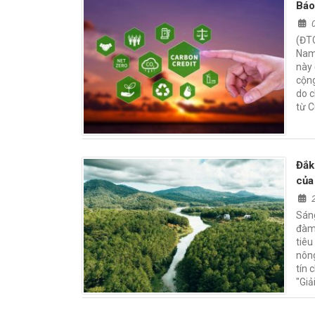
Báo
(ĐT
Nam
này 
cộng
do c
từ 
Đắk
của
Sán
đàm 
tiêu
nông
tín 
"Giả