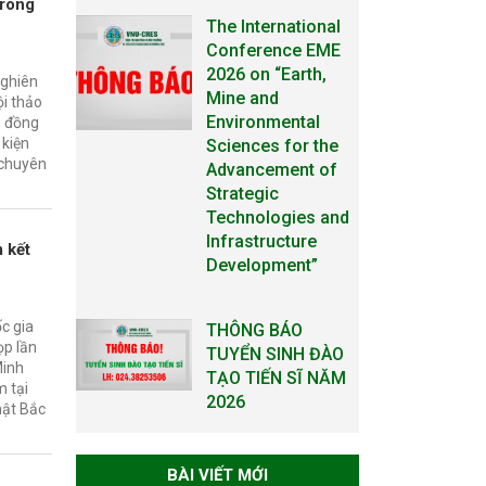
trong
The International
Conference EME
2026 on “Earth,
Nghiên
Mine and
ội thảo
Environmental
, đồng
 kiện
Sciences for the
 chuyên
Advancement of
Strategic
Technologies and
Infrastructure
 kết
Development”
c gia
THÔNG BÁO
ọp lần
TUYỂN SINH ĐÀO
Minh
TẠO TIẾN SĨ NĂM
m tại
2026
hật Bắc
THÔNG BÁO KẾ
BÀI VIẾT MỚI