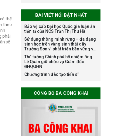
danh nghề nghiệp
chuyên môn dùng
BÀI VIẾT NỔI BẬT NHẤT
chung trong
có thể
ĐHQGHN
am theo
Bảo vệ cấp Đại học Quốc gia luận án
anh
tiến sĩ của NCS Trần Thị Thu Hà
g phải
Sử dụng thông minh rừng – đa dạng
Bảo vệ luận án tiến
dân số
sinh học trên vùng sinh thái dãy
sĩ của NCS Trương
Trường Sơn vì phát triển bền vững và
Mạnh Tuấn
ứng phó với biến đổi khí hậu
Thủ tướng Chính phủ bổ nhiệm ông
Lê Quân giữ chức vụ Giám đốc
ĐHQGHN
Chương trình đào tạo tiến sĩ
Bảo vệ luận án tiến
sĩ của NCS Nguyễn
CÔNG BỐ BA CÔNG KHAI
Thế Thông
Thông báo chương
trình học bổng