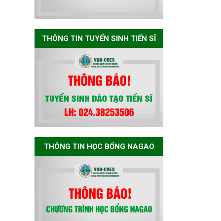
Nagao tại Việt Nam
năm học 2026-
2027
THÔNG TIN TUYỂN SINH TIẾN SĨ
Thông báo về việc
họp Tiểu ban
chuyên môn đánh
giá hồ sơ chuyên
môn cho các thí
sinh dự tuyển
nghiên cứu sinh
đợt 1 năm 2026
THÔNG TIN HỌC BỔNG NAGAO
Thông báo danh
sách thí sinh đủ
điều kiện dự tuyển
Chương trình đào
tạo tiến sĩ chuyên
ngành Môi trường