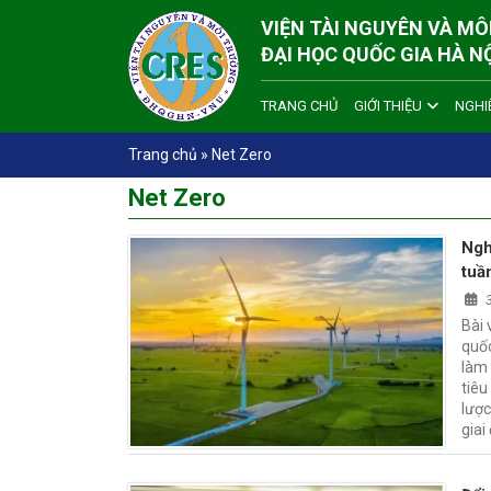
VIỆN TÀI NGUYÊN VÀ M
ĐẠI HỌC QUỐC GIA HÀ N
TRANG CHỦ
GIỚI THIỆU
NGHI
Trang chủ
»
Net Zero
Net Zero
Ngh
tuầ
Bài 
quốc
làm 
tiêu
lược
giai