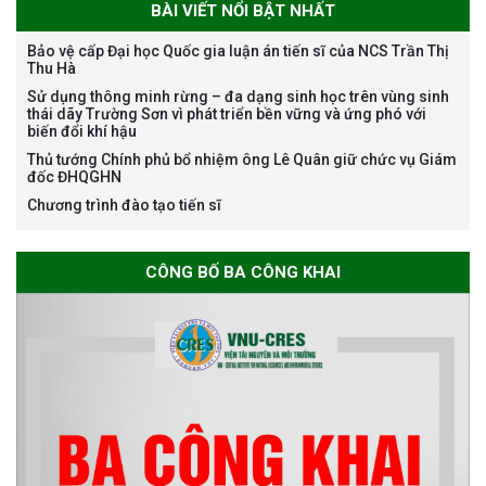
BÀI VIẾT NỔI BẬT NHẤT
Bảo vệ cấp Đại học Quốc gia luận án tiến sĩ của NCS Trần Thị
Thu Hà
Bảo vệ luận án tiến sĩ của NCS
Sử dụng thông minh rừng – đa dạng sinh học trên vùng sinh
Nguyễn Thế Thông
thái dãy Trường Sơn vì phát triển bền vững và ứng phó với
biến đổi khí hậu
Thủ tướng Chính phủ bổ nhiệm ông Lê Quân giữ chức vụ Giám
đốc ĐHQGHN
Chương trình đào tạo tiến sĩ
Thông báo chương trình học
CÔNG BỐ BA CÔNG KHAI
bổng Nagao tại Việt Nam năm
học 2026-2027
Thông báo về việc họp Tiểu
ban chuyên môn đánh giá hồ
sơ chuyên môn cho các thí sinh
dự tuyển nghiên cứu sinh đợt 1