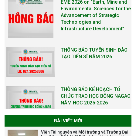
EME 2026 on “Earth, Mine and
Environmental Sciences for the
Advancement of Strategic
Technologies and
Infrastructure Development”
THÔNG BÁO TUYỂN SINH ĐÀO
TẠO TIẾN SĨ NĂM 2026
THÔNG BÁO KẾ HOẠCH TỔ
CHỨC TRAO HỌC BỔNG NAGAO
NĂM HỌC 2025-2026
BÀI VIẾT MỚI
THƯ CẢM ƠN LỄ KỶ NIỆM 40
Viện Tài nguyên và Môi trường và Trường Đại
NĂM XÂY DỰNG VÀ PHÁT TRIỂN