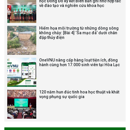
học Đông Đô ký kết Biên bản ghi nhớ hợp tác
về đào tạo và nghiên cứu khoa học
VIỆN (1985-2025) VÀ ĐÓN
NHẬN HUÂN CHƯƠNG LAO
ĐỘNG HẠNG BA
Hiểm họa môi trường từ những dòng sông
không chảy: [Bài 4] ‘Sa mạc đá’ dưới chân
đập thủy điện
Tạm dừng công tác tuyển dụng
viên chức, người lao động các
vị trí việc làm chức danh nghề
OneVNU nâng cấp hàng loạt tiện ích, đồng
nghiệp chuyên môn dùng
hành cùng hơn 17.000 sinh viên tại Hòa Lạc
chung trong ĐHQGHN
120 năm hun đúc tinh hoa học thuật và khát
vọng phụng sự quốc gia
Bảo vệ luận án tiến sĩ của NCS
Trương Mạnh Tuấn