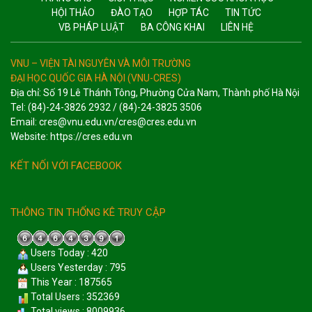
HỘI THẢO
ĐÀO TẠO
HỢP TÁC
TIN TỨC
VB PHÁP LUẬT
BA CÔNG KHAI
LIÊN HỆ
VNU – VIỆN TÀI NGUYÊN VÀ MÔI TRƯỜNG
ĐẠI HỌC QUỐC GIA HÀ NỘI (VNU-CRES)
Địa chỉ: Số 19 Lê Thánh Tông, Phường Cửa Nam, Thành phố Hà Nội
Tel: (84)-24-3826 2932 / (84)-24-3825 3506
Email: cres@vnu.edu.vn/cres@cres.edu.vn
Website: https://cres.edu.vn
KẾT NỐI VỚI FACEBOOK
THÔNG TIN THỐNG KÊ TRUY CẬP
Users Today : 420
Users Yesterday : 795
This Year : 187565
Total Users : 352369
Total views : 8009936