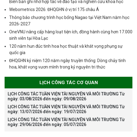
Biên bản ghi nhớ hợp tác về đào tạo và nghiên cứu khoa học
Webometrics 2026: ĐHQGHN ở vị trí 175 châu Á
Thông báo chương trình học bổng Nagao tại Việt Nam năm học
2026-2027
OneVNU nâng cấp hàng loạt tiện ích, đồng hành cùng hơn 17.000
sinh viên tại Hòa Lạc
120 năm hun đúc tinh hoa học thuật và khát vọng phụng sự
quốc gia
ĐHQGHN kỷ niệm 120 năm ngày truyền thống: Dòng chảy tinh
hoa, khát vọng vươn mình trong kỷ nguyên tri thức
LỊCH CÔNG TÁC CƠ QUAN
LỊCH CÔNG TÁC TUẦN VIỆN TÀI NGUYÊN VÀ MÔI TRƯỜNG Từ
ngày: 03/08/2026 đến ngày: 09/08/2026
The International Conference
LỊCH CÔNG TÁC TUẦN VIỆN TÀI NGUYÊN VÀ MÔI TRƯỜNG Từ
EME 2026 on “Earth, Mine and
ngày: 13/07/2026 đến ngày: 19/07/2026
Environmental Sciences for the
LỊCH CÔNG TÁC TUẦN VIỆN TÀI NGUYÊN VÀ MÔI TRƯỜNG Từ
ngày: 29/06/2026 đến ngày: 05/07/2026
Advancement of Strategic
Technologies and