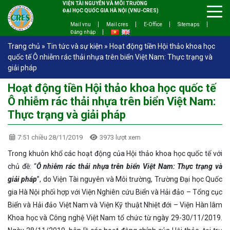
VIỆN TÀI NGUYÊN VÀ MÔI TRƯỜNG
ĐẠI HỌC QUỐC GIA HÀ NỘI (VNU-CRES)
Mail vnu
Mail cres
E-Office
Sitemaps
Đăng nhập
Trang chủ
»
Tin tức và sự kiện
»
Hoạt động tiền Hội thảo khoa học
quốc tế Ô nhiễm rác thải nhựa trên biển Việt Nam: Thực trạng và
giải pháp
Hoạt động tiền Hội thảo khoa học quốc tế
Ô nhiễm rác thải nhựa trên biển Việt Nam:
Thực trạng và giải pháp
7:51 chiều 28/11/2019
3973 lượt xem
Trong khuôn khổ các hoạt động của Hội thảo khoa học quốc tế với
chủ đề: “
Ô nhiễm rác thải nhựa trên biển Việt Nam: Thực trạng và
giải pháp
”, do Viện Tài nguyên và Môi trường, Trường Đại học Quốc
gia Hà Nội phối hợp với Viện Nghiên cứu Biển và Hải đảo – Tổng cục
Biển và Hải đảo Việt Nam và Viện Kỹ thuật Nhiệt đới – Viện Hàn lâm
Khoa học và Công nghệ Việt Nam tổ chức từ ngày 29-30/11/2019.