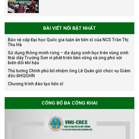
Nguyễn Thế Thông
BÀI VIẾT NỔI BẬT NHẤT
Bảo vệ cấp Đại học Quốc gia luận án tiến sĩ của NCS Trần Thị
Thu Hà
Thông báo chương trình học
Sử dụng thông minh rừng – đa dạng sinh học trên vùng sinh
bổng Nagao tại Việt Nam năm
thái dãy Trường Sơn vì phát triển bền vững và ứng phó với
học 2026-2027
biến đổi khí hậu
Thủ tướng Chính phủ bổ nhiệm ông Lê Quân giữ chức vụ Giám
đốc ĐHQGHN
Chương trình đào tạo tiến sĩ
Thông báo về việc họp Tiểu
ban chuyên môn đánh giá hồ
CÔNG BỐ BA CÔNG KHAI
sơ chuyên môn cho các thí sinh
dự tuyển nghiên cứu sinh đợt 1
năm 2026
Thông báo danh sách thí sinh