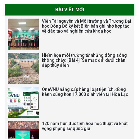
BÀI VIẾT MỚI
Tạm dừng công tác tuyển dụng
Viện Tài nguyên và Môi trường và Trường Đại
học Đông Đô ký kết Biên bản ghi nhớ hợp tác
viên chức, người lao động các
về đào tạo và nghiên cứu khoa học
vị trí việc làm chức danh nghề
nghiệp chuyên môn dùng
chung trong ĐHQGHN
Hiểm họa môi trường từ những dòng sông
không chảy: [Bài 4] ‘Sa mạc đá’ dưới chân
đập thủy điện
Bảo vệ luận án tiến sĩ của NCS
Trương Mạnh Tuấn
OneVNU nâng cấp hàng loạt tiện ích, đồng
hành cùng hơn 17.000 sinh viên tại Hòa Lạc
120 năm hun đúc tinh hoa học thuật và khát
vọng phụng sự quốc gia
Bảo vệ luận án tiến sĩ của NCS