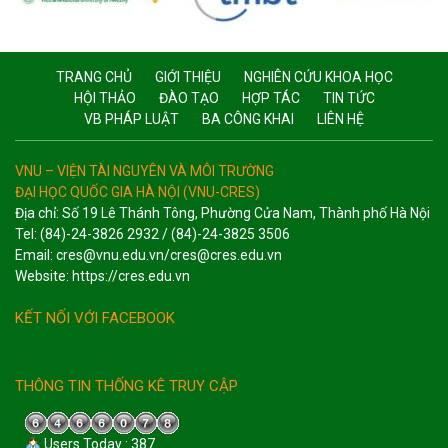
TRANG CHỦ
GIỚI THIỆU
NGHIÊN CỨU KHOA HỌC
HỘI THẢO
ĐÀO TẠO
HỢP TÁC
TIN TỨC
VB PHÁP LUẬT
BA CÔNG KHAI
LIÊN HỆ
VNU – VIỆN TÀI NGUYÊN VÀ MÔI TRƯỜNG
ĐẠI HỌC QUỐC GIA HÀ NỘI (VNU-CRES)
Địa chỉ: Số 19 Lê Thánh Tông, Phường Cửa Nam, Thành phố Hà Nội
Tel: (84)-24-3826 2932 / (84)-24-3825 3506
Email: cres@vnu.edu.vn/cres@cres.edu.vn
Website: https://cres.edu.vn
KẾT NỐI VỚI FACEBOOK
THÔNG TIN THỐNG KÊ TRUY CẬP
Users Today : 387