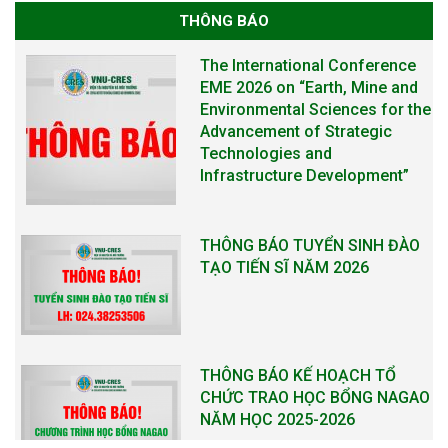
Infrastructure Development”
THÔNG BÁO
THÔNG BÁO TUYỂN SINH ĐÀO
TẠO TIẾN SĨ NĂM 2026
THÔNG BÁO KẾ HOẠCH TỔ
CHỨC TRAO HỌC BỔNG NAGAO
NĂM HỌC 2025-2026
THƯ CẢM ƠN LỄ KỶ NIỆM 40
NĂM XÂY DỰNG VÀ PHÁT TRIỂN
VIỆN (1985-2025) VÀ ĐÓN
NHẬN HUÂN CHƯƠNG LAO
ĐỘNG HẠNG BA