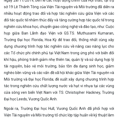
Ngày 28/11/2019, bên lề các hoạt động chính của Hội thảo, tại trụ
sở 19 Lê Thánh Tông của Viện Tài nguyên và Môi trường đã diễn ra
nhiều hoạt động trao đổi và hợp tác nghiên cứu giữa Viện với các
đối tác quốc tế nhằm thúc đẩy và tăng cường hợp tác quốc tế trong
nghiên cứu khoa học, chuyển giao công nghệ và đào tạo, như: Cuộc
họp giữa Ban Lãnh đạo Viện với GS.TS. Muthusami Kumaran,
Trường Đại học Florida, Hoa Kỳ để trao đổi, thống nhất cùng xây
dựng chương trình hợp tác nghiên cứu về nâng cao năng lực cho
các Tổ chức phi chính phủ tại Việt Nam trong ứng phó với biến đổi
khí hậu, phòng tránh giảm nhẹ thiên tai, quản lý và sử dụng hợp lý
tài nguyên, bảo vệ môi trường, bảo tồn đa dạng sinh học, giảm
nghèo bền vững và các vấn đề xã hội khác giữa Viện Tài nguyên và
Môi trường và Đại học Florida; đề xuất xây dựng chương trình hợp
tác trong nghiên cứu chất lượng nước và hạt vi nhựa tại các vùng
cửa sông ven biển Việt Nam với TS. Christopher Hackney, Trường
Đại học Leeds, Vương Quốc Anh.
Ngoài ra, Trường Đại học Hull, Vương Quốc Anh đã phối hợp với
Viện Tài nguyên và Môi trường tổ chức lớp tập huấn về kỹ thuật làm