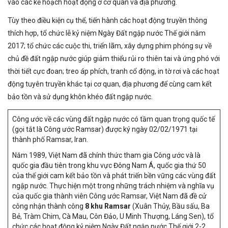
vào các kế hoạch hoạt động ở cơ quan và địa phương.
Tùy theo điều kiện cụ thể, tiến hành các hoạt động truyền thông
thích hợp, tổ chức lễ kỷ niệm Ngày Đất ngập nước Thế giới năm
2017; tổ chức các cuộc thi, triển lãm, xây dựng phim phóng sự về
chủ đề đất ngập nước giúp giảm thiểu rủi ro thiên tai và ứng phó với
thời tiết cực đoan; treo áp phích, tranh cổ động, in tờ rơi và các hoạt
động tuyên truyền khác tại cơ quan, địa phương để cùng cam kết
bảo tồn và sử dụng khôn khéo đất ngập nước.
Công ước về các vùng đất ngập nước có tầm quan trọng quốc tế
(gọi tắt là Công ước Ramsar) được ký ngày 02/02/1971 tại
thành phố Ramsar, Iran.
Năm 1989, Việt Nam đã chính thức tham gia Công ước và là
quốc gia đầu tiên trong khu vực Đông Nam Á, quốc gia thứ 50
của thế giới cam kết bảo tồn và phát triến bền vững các vùng đất
ngập nước. Thực hiện một trong những trách nhiệm và nghĩa vụ
của quốc gia thành viên Công ước Ramsar, Việt Nam đã đề cử
công nhận thành công
8 khu Ramsar
(Xuân Thủy, Bầu sấu, Ba
Bẻ, Tràm Chim, Cà Mau, Côn Đảo, U Minh Thượng, Láng Sen), tổ
chức các hoạt động kỷ niệm Ngày Đất ngập nước Thế giới 2-2