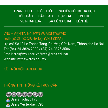
TRANG CHỦ
GIỚI THIỆU
NGHIÊN CỨU KHOA HỌC
HỘI THẢO
ĐÀO TẠO
HỢP TÁC
TIN TỨC
VB PHÁP LUẬT
BA CÔNG KHAI
LIÊN HỆ
VNU – VIỆN TÀI NGUYÊN VÀ MÔI TRƯỜNG
ĐẠI HỌC QUỐC GIA HÀ NỘI (VNU-CRES)
Địa chỉ: Số 19 Lê Thánh Tông, Phường Cửa Nam, Thành phố Hà Nội
Tel: (84)-24-3826 2932 / (84)-24-3825 3506
Email: cres@vnu.edu.vn/cres@cres.edu.vn
Website: https://cres.edu.vn
KẾT NỐI VỚI FACEBOOK
THÔNG TIN THỐNG KÊ TRUY CẬP
Users Today : 173
Users Yesterday : 795