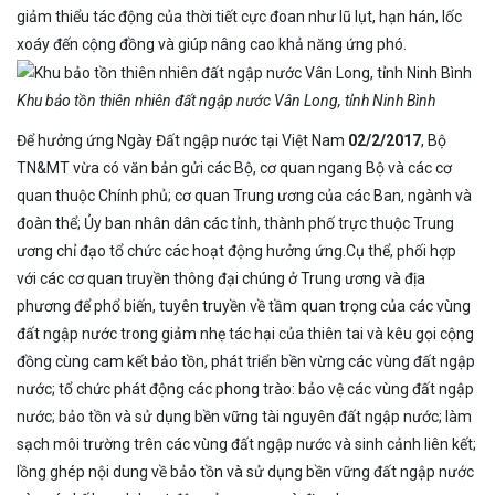
giảm thiểu tác động của thời tiết cực đoan như lũ lụt, hạn hán, lốc
xoáy đến cộng đồng và giúp nâng cao khả năng ứng phó.
Khu bảo tồn thiên nhiên đất ngập nước Vân Long, tỉnh Ninh Bình
Để hưởng ứng Ngày Đất ngập nước tại Việt Nam
02/2/2017
, Bộ
TN&MT vừa có văn bản gửi các Bộ, cơ quan ngang Bộ và các cơ
quan thuộc Chính phủ; cơ quan Trung ương của các Ban, ngành và
đoàn thể; Ủy ban nhân dân các tỉnh, thành phố trực thuộc Trung
ương chỉ đạo tổ chức các hoạt động hưởng ứng.Cụ thể, phối hợp
với các cơ quan truyền thông đại chúng ở Trung ương và địa
phương để phổ biến, tuyên truyền về tầm quan trọng của các vùng
đất ngập nước trong giảm nhẹ tác hại của thiên tai và kêu gọi cộng
đồng cùng cam kết bảo tồn, phát triển bền vừng các vùng đất ngập
nước; tổ chức phát động các phong trào: bảo vệ các vùng đất ngập
nước; bảo tồn và sử dụng bền vững tài nguyên đất ngập nước; làm
sạch môi trường trên các vùng đất ngập nước và sinh cảnh liên kết;
lồng ghép nội dung về bảo tồn và sử dụng bền vững đất ngập nước