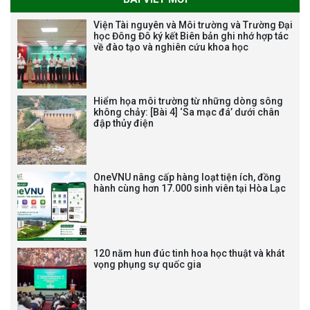
Viện Tài nguyên và Môi trường và Trường Đại
học Đông Đô ký kết Biên bản ghi nhớ hợp tác
về đào tạo và nghiên cứu khoa học
Thông báo chương trình học
Hiểm họa môi trường từ những dòng sông
bổng Nagao tại Việt Nam năm
không chảy: [Bài 4] ‘Sa mạc đá’ dưới chân
học 2026-2027
đập thủy điện
Thông báo về việc họp Tiểu
OneVNU nâng cấp hàng loạt tiện ích, đồng
hành cùng hơn 17.000 sinh viên tại Hòa Lạc
ban chuyên môn đánh giá hồ
sơ chuyên môn cho các thí sinh
dự tuyển nghiên cứu sinh đợt 1
năm 2026
120 năm hun đúc tinh hoa học thuật và khát
vọng phụng sự quốc gia
Thông báo danh sách thí sinh
đủ điều kiện dự tuyển Chương
trình đào tạo tiến sĩ chuyên