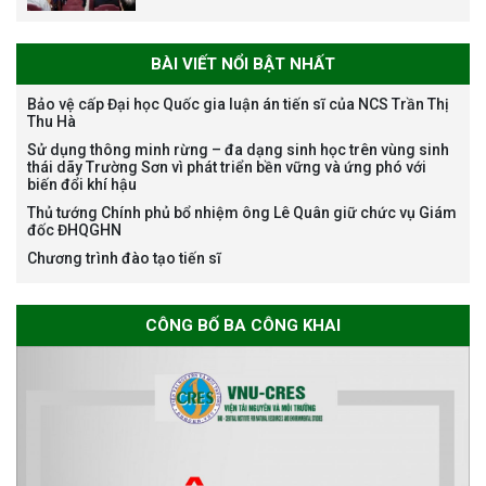
ngành Môi trường và phát triển
bền vững đợt 1 năm 2026
BÀI VIẾT NỔI BẬT NHẤT
Bảo vệ cấp Đại học Quốc gia luận án tiến sĩ của NCS Trần Thị
Thu Hà
The International Conference
Sử dụng thông minh rừng – đa dạng sinh học trên vùng sinh
thái dãy Trường Sơn vì phát triển bền vững và ứng phó với
EME 2026 on “Earth, Mine and
biến đổi khí hậu
Environmental Sciences for the
Thủ tướng Chính phủ bổ nhiệm ông Lê Quân giữ chức vụ Giám
Advancement of Strategic
đốc ĐHQGHN
Technologies and
Chương trình đào tạo tiến sĩ
Infrastructure Development”
CÔNG BỐ BA CÔNG KHAI
THÔNG BÁO TUYỂN SINH ĐÀO
TẠO TIẾN SĨ NĂM 2026
THÔNG BÁO KẾ HOẠCH TỔ