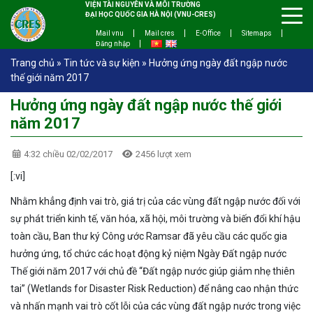
VIỆN TÀI NGUYÊN VÀ MÔI TRƯỜNG
ĐẠI HỌC QUỐC GIA HÀ NỘI (VNU-CRES)
Mail vnu
Mail cres
E-Office
Sitemaps
Đăng nhập
Trang chủ
»
Tin tức và sự kiện
»
Hưởng ứng ngày đất ngập nước
thế giới năm 2017
Hưởng ứng ngày đất ngập nước thế giới
năm 2017
4:32 chiều 02/02/2017
2456 lượt xem
[:vi]
Nhằm khẳng định vai trò, giá trị của các vùng đất ngập nước đối với
sự phát triển kinh tế, văn hóa, xã hội, môi trường và biến đổi khí hậu
toàn cầu, Ban thư ký Công ước Ramsar đã yêu cầu các quốc gia
hưởng ứng, tổ chức các hoạt động kỷ niệm Ngày Đất ngập nước
Thế giới năm 2017 với chủ đề “Đất ngập nước giúp giảm nhẹ thiên
tai” (Wetlands for Disaster Risk Reduction) để nâng cao nhận thức
và nhấn mạnh vai trò cốt lỗi của các vùng đất ngập nước trong việc