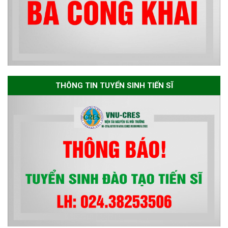
CHỨC TRAO HỌC BỔNG NAGAO
NĂM HỌC 2025-2026
THƯ CẢM ƠN LỄ KỶ NIỆM 40
NĂM XÂY DỰNG VÀ PHÁT TRIỂN
THÔNG TIN TUYỂN SINH TIẾN SĨ
VIỆN (1985-2025) VÀ ĐÓN
NHẬN HUÂN CHƯƠNG LAO
ĐỘNG HẠNG BA