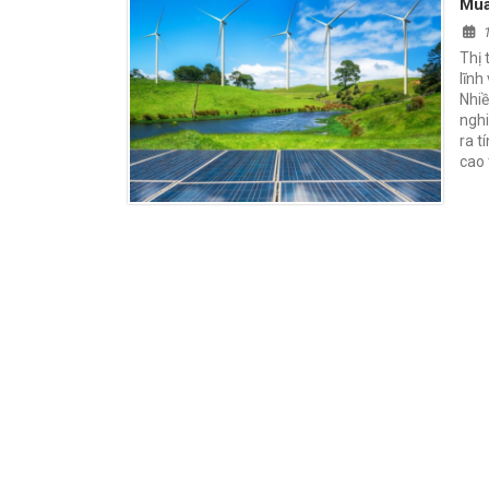
Mua
Thị 
lĩnh
Nhiề
nghi
ra t
cao 