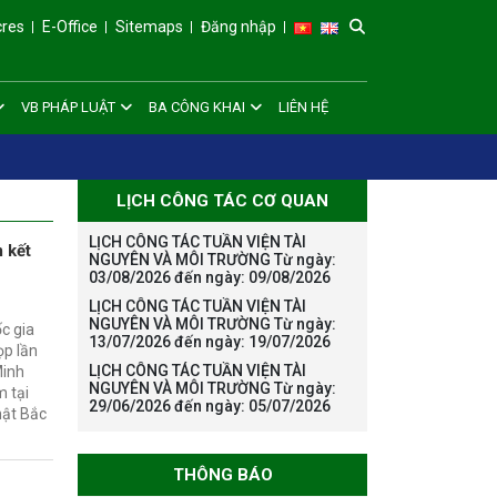
cres
E-Office
Sitemaps
Đăng nhập
VB PHÁP LUẬT
BA CÔNG KHAI
LIÊN HỆ
LỊCH CÔNG TÁC CƠ QUAN
LỊCH CÔNG TÁC TUẦN VIỆN TÀI
 kết
NGUYÊN VÀ MÔI TRƯỜNG Từ ngày:
03/08/2026 đến ngày: 09/08/2026
LỊCH CÔNG TÁC TUẦN VIỆN TÀI
NGUYÊN VÀ MÔI TRƯỜNG Từ ngày:
c gia
13/07/2026 đến ngày: 19/07/2026
ọp lần
LỊCH CÔNG TÁC TUẦN VIỆN TÀI
Minh
NGUYÊN VÀ MÔI TRƯỜNG Từ ngày:
m tại
29/06/2026 đến ngày: 05/07/2026
hật Bắc
THÔNG BÁO