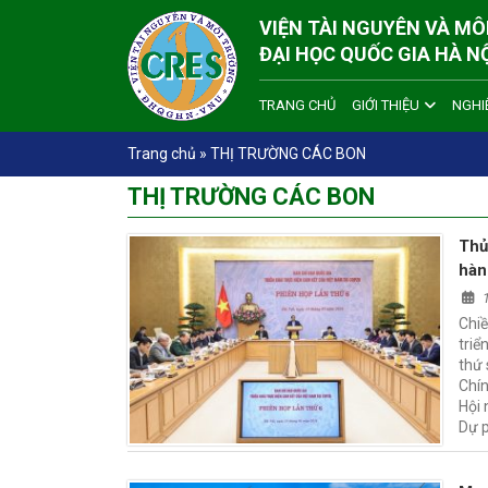
VIỆN TÀI NGUYÊN VÀ M
ĐẠI HỌC QUỐC GIA HÀ N
TRANG CHỦ
GIỚI THIỆU
NGHI
Trang chủ
»
THỊ TRƯỜNG CÁC BON
THỊ TRƯỜNG CÁC BON
Thủ
hàn
Chi
triể
thứ
Chín
Hội 
Dự 