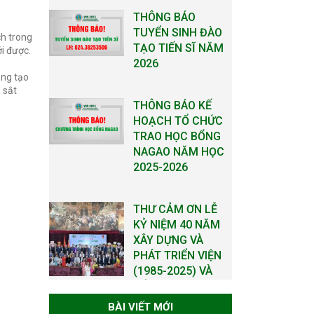
THÔNG BÁO KẾ
HOẠCH TỔ CHỨC
ch trong
TRAO HỌC BỔNG
ới được.
NAGAO NĂM HỌC
g
ăng tạo
2025-2026
 sắt
THƯ CẢM ƠN LỄ
KỶ NIỆM 40 NĂM
XÂY DỰNG VÀ
PHÁT TRIỂN VIỆN
(1985-2025) VÀ
ĐÓN NHẬN HUÂN
CHƯƠNG LAO
ĐỘNG HẠNG BA
Tạm dừng công
tác tuyển dụng
viên chức, người
BÀI VIẾT MỚI