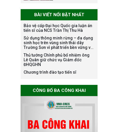
trình học bổng
Nagao tại Việt Nam
BÀI VIẾT NỔI BẬT NHẤT
năm học 2026-
2027
Bảo vệ cấp Đại học Quốc gia luận án
tiến sĩ của NCS Trần Thị Thu Hà
Sử dụng thông minh rừng – đa dạng
sinh học trên vùng sinh thái dãy
Thông báo về việc
Trường Sơn vì phát triển bền vững và
họp Tiểu ban
ứng phó với biến đổi khí hậu
Thủ tướng Chính phủ bổ nhiệm ông
chuyên môn đánh
Lê Quân giữ chức vụ Giám đốc
giá hồ sơ chuyên
ĐHQGHN
môn cho các thí
Chương trình đào tạo tiến sĩ
sinh dự tuyển
nghiên cứu sinh
đợt 1 năm 2026
CÔNG BỐ BA CÔNG KHAI
Thông báo danh
sách thí sinh đủ
điều kiện dự tuyển
Chương trình đào