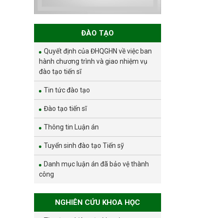
TUYỂN SINH ĐÀO
TẠO TIẾN SĨ NĂM
2026
ĐÀO TẠO
Quyết định của ĐHQGHN về việc ban
hành chương trình và giao nhiệm vụ
đào tạo tiến sĩ
Tin tức đào tạo
Đào tạo tiến sĩ
Thông tin Luận án
Tuyển sinh đào tạo Tiến sỹ
Danh mục luận án đã bảo vệ thành
công
NGHIÊN CỨU KHOA HỌC