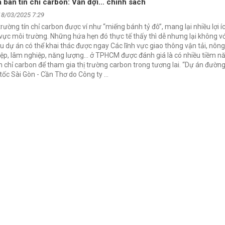
 bán tín chỉ carbon: Vẫn đợi… chính sách
18/03/2025 7:29
trường tín chỉ carbon được ví như “miếng bánh tỷ đô”, mang lại nhiều lợi í
 vực môi trường. Những hứa hẹn đó thực tế thấy thì dễ nhưng lại không v
u dự án có thể khai thác được ngay Các lĩnh vực giao thông vận tải, nôn
ệp, lâm nghiệp, năng lượng… ở TPHCM được đánh giá là có nhiều tiềm n
ín chỉ carbon để tham gia thị trường carbon trong tương lai. “Dự án đường
tốc Sài Gòn - Cần Thơ do Công ty …