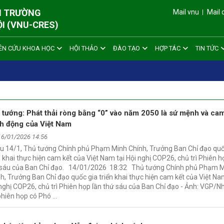
ÔI TRƯỜNG
Mail vnu
Mail 
ỘI (VNU-CRES)
ÊN CỨU KHOA HỌC
HỘI THẢO
ĐÀO TẠO
HỢP TÁC
TIN TỨC
 tướng: Phát thải ròng bằng “0” vào năm 2050 là sứ mệnh và cam
h động của Việt Nam
16/01/2026 14:56
ều 14/1, Thủ tướng Chính phủ Phạm Minh Chính, Trưởng Ban Chỉ đạo quố
n khai thực hiện cam kết của Việt Nam tại Hội nghị COP26, chủ trì Phiên h
 sáu của Ban Chỉ đạo. 14/01/2026 18:32 Thủ tướng Chính phủ Phạm 
h, Trưởng Ban Chỉ đạo quốc gia triển khai thực hiện cam kết của Việt Na
nghị COP26, chủ trì Phiên họp lần thứ sáu của Ban Chỉ đạo - Ảnh: VGP/N
phiên họp có Phó …