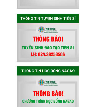
tạo tiến sĩ chuyên
ngành Môi trường
và phát triển bền
vững đợt 1 năm
THÔNG TIN TUYỂN SINH TIẾN SĨ
2026
The International
Conference EME
2026 on “Earth,
Mine and
Environmental
Sciences for the
Advancement of
THÔNG TIN HỌC BỔNG NAGAO
Strategic
Technologies and
Infrastructure
Development”
THÔNG BÁO