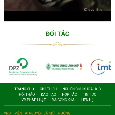
ĐỐI TÁC
TRANG CHỦ
GIỚI THIỆU
NGHIÊN CỨU KHOA HỌC
HỘI THẢO
ĐÀO TẠO
HỢP TÁC
TIN TỨC
VB PHÁP LUẬT
BA CÔNG KHAI
LIÊN HỆ
VNU – VIỆN TÀI NGUYÊN VÀ MÔI TRƯỜNG