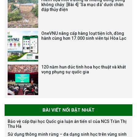
không chảy: [Bài 4] ‘Sa mạc đá’ dưới chân
đập thủy điện
Bảo vệ luận án tiến sĩ của NCS
Trương Mạnh Tuấn
OneVNU nâng cấp hàng loạt tiện ích, đồng
hành cùng hơn 17.000 sinh viên tại Hòa Lạc
120 năm hun đúc tinh hoa học thuật và khát
vọng phụng sự quốc gia
Bảo vệ luận án tiến sĩ của NCS
Nguyễn Thế Thông
BÀI VIẾT NỔI BẬT NHẤT
Bảo vệ cấp Đại học Quốc gia luận án tiến sĩ của NCS Trần Thị
Thu Hà
Thông báo chương trình học
Sử dụng thông minh rừng – đa dạng sinh học trên vùng sinh
bổng Nagao tại Việt Nam năm