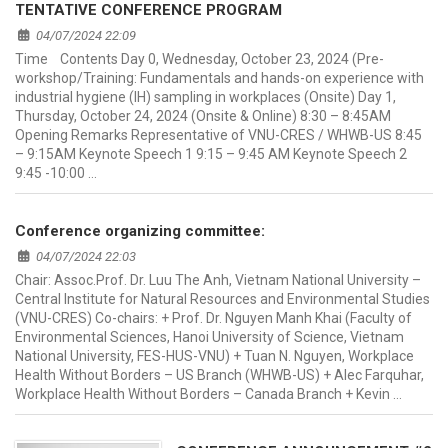
TENTATIVE CONFERENCE PROGRAM
04/07/2024 22:09
Time Contents Day 0, Wednesday, October 23, 2024 (Pre-
workshop/Training: Fundamentals and hands-on experience with
industrial hygiene (IH) sampling in workplaces (Onsite) Day 1,
Thursday, October 24, 2024 (Onsite & Online) 8:30 – 8:45AM
Opening Remarks Representative of VNU-CRES / WHWB-US 8:45
– 9:15AM Keynote Speech 1 9:15 – 9:45 AM Keynote Speech 2
9:45 -10:00 …
Conference organizing committee:
04/07/2024 22:03
Chair: Assoc.Prof. Dr. Luu The Anh, Vietnam National University –
Central Institute for Natural Resources and Environmental Studies
(VNU-CRES) Co-chairs: + Prof. Dr. Nguyen Manh Khai (Faculty of
Environmental Sciences, Hanoi University of Science, Vietnam
National University, FES-HUS-VNU) + Tuan N. Nguyen, Workplace
Health Without Borders – US Branch (WHWB-US) + Alec Farquhar,
Workplace Health Without Borders – Canada Branch + Kevin …