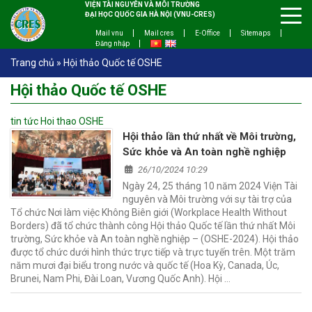
VIỆN TÀI NGUYÊN VÀ MÔI TRƯỜNG
ĐẠI HỌC QUỐC GIA HÀ NỘI (VNU-CRES)
Mail vnu
Mail cres
E-Office
Sitemaps
Đăng nhập
Trang chủ
»
Hội thảo Quốc tế OSHE
Hội thảo Quốc tế OSHE
tin tức Hoi thao OSHE
Hội thảo lần thứ nhất về Môi trường,
Sức khỏe và An toàn nghề nghiệp
26/10/2024 10:29
Ngày 24, 25 tháng 10 năm 2024 Viện Tài
nguyên và Môi trường với sự tài trợ của
Tổ chức Nơi làm việc Không Biên giới (Workplace Health Without
Borders) đã tổ chức thành công Hội thảo Quốc tế lần thứ nhất Môi
trường, Sức khỏe và An toàn nghề nghiệp – (OSHE-2024). Hội thảo
được tổ chức dưới hình thức trực tiếp và trực tuyến trên. Một trăm
năm mươi đại biểu trong nước và quốc tế (Hoa Kỳ, Canada, Úc,
Brunei, Nam Phi, Đài Loan, Vương Quốc Anh). Hội …