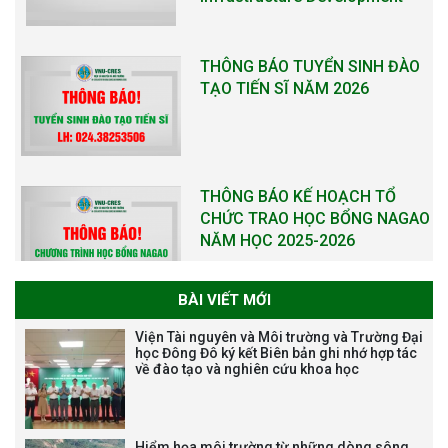
THÔNG BÁO KẾ HOẠCH TỔ
CHỨC TRAO HỌC BỔNG NAGAO
NĂM HỌC 2025-2026
THƯ CẢM ƠN LỄ KỶ NIỆM 40
NĂM XÂY DỰNG VÀ PHÁT TRIỂN
VIỆN (1985-2025) VÀ ĐÓN
NHẬN HUÂN CHƯƠNG LAO
ĐỘNG HẠNG BA
BÀI VIẾT MỚI
Tạm dừng công tác tuyển dụng
Viện Tài nguyên và Môi trường và Trường Đại
viên chức, người lao động các
học Đông Đô ký kết Biên bản ghi nhớ hợp tác
về đào tạo và nghiên cứu khoa học
vị trí việc làm chức danh nghề
nghiệp chuyên môn dùng
chung trong ĐHQGHN
Hiểm họa môi trường từ những dòng sông