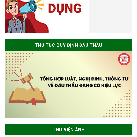
THỦ TỤC QUY ĐỊNH ĐẤU THẦU
THƯ VIỆN ẢNH