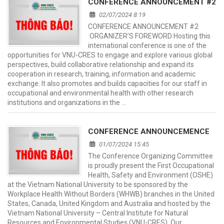
CONFERENCE ANNOUNCEMENT #2
02/07/2024 8:19
CONFERENCE ANNOUNCEMENT #2
ORGANIZER’S FOREWORD Hosting this
international conference is one of the
opportunities for VNU-CRES to engage and explore various global
perspectives, build collaborative relationship and expand its
cooperation in research, training, information and academic
exchange. It also promotes and builds capacities for our staff in
occupational and environmental health with other research
institutions and organizations in the …
CONFERENCE ANNOUNCEMENCE
01/07/2024 15:45
The Conference Organizing Committee
is proudly present the First Occupational
Health, Safety and Environment (OSHE)
at the Vietnam National University to be sponsored by the
Workplace Health Without Borders (WHWB) branches in the United
States, Canada, United Kingdom and Australia and hosted by the
Vietnam National University – Central Institute for Natural
Resources and Environmental Studies (VNU-CRES). Our