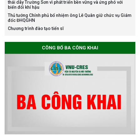
thái dãy Trường Sơn vì phát triển bền vững và ứng phó với
học 2026-2027
biến đổi khí hậu
Thủ tướng Chính phủ bổ nhiệm ông Lê Quân giữ chức vụ Giám
đốc ĐHQGHN
Chương trình đào tạo tiến sĩ
Thông báo về việc họp Tiểu
ban chuyên môn đánh giá hồ
sơ chuyên môn cho các thí sinh
CÔNG BỐ BA CÔNG KHAI
dự tuyển nghiên cứu sinh đợt 1
năm 2026
Thông báo danh sách thí sinh
đủ điều kiện dự tuyển Chương
trình đào tạo tiến sĩ chuyên
ngành Môi trường và phát triển
bền vững đợt 1 năm 2026
The International Conference