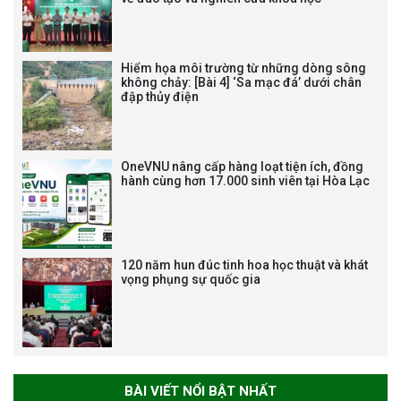
NHẬN HUÂN CHƯƠNG LAO
ĐỘNG HẠNG BA
Hiểm họa môi trường từ những dòng sông
không chảy: [Bài 4] ‘Sa mạc đá’ dưới chân
đập thủy điện
Tạm dừng công tác tuyển dụng
viên chức, người lao động các
vị trí việc làm chức danh nghề
OneVNU nâng cấp hàng loạt tiện ích, đồng
nghiệp chuyên môn dùng
hành cùng hơn 17.000 sinh viên tại Hòa Lạc
chung trong ĐHQGHN
120 năm hun đúc tinh hoa học thuật và khát
vọng phụng sự quốc gia
Bảo vệ luận án tiến sĩ của NCS
Trương Mạnh Tuấn
BÀI VIẾT NỔI BẬT NHẤT