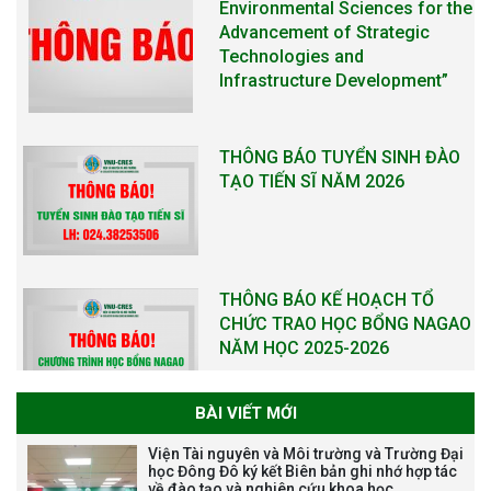
Environmental Sciences for the
Advancement of Strategic
Technologies and
Infrastructure Development”
THÔNG BÁO TUYỂN SINH ĐÀO
TẠO TIẾN SĨ NĂM 2026
THÔNG BÁO KẾ HOẠCH TỔ
CHỨC TRAO HỌC BỔNG NAGAO
NĂM HỌC 2025-2026
BÀI VIẾT MỚI
THƯ CẢM ƠN LỄ KỶ NIỆM 40
Viện Tài nguyên và Môi trường và Trường Đại
NĂM XÂY DỰNG VÀ PHÁT TRIỂN
học Đông Đô ký kết Biên bản ghi nhớ hợp tác
về đào tạo và nghiên cứu khoa học
VIỆN (1985-2025) VÀ ĐÓN