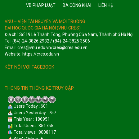
VB PHÁP LUẬT
BA CÔNG KHAI
LIÊN HỆ
VNU – VIỆN TÀI NGUYÊN VÀ MÔI TRƯỜNG
ĐẠI HỌC QUỐC GIA HÀ NỘI (VNU-CRES)
Địa chỉ: Số 19 Lê Thánh Tông, Phường Cửa Nam, Thành phố Hà Nội
Tel: (84)-24-3826 2932 / (84)-24-3825 3506
Email: cres@vnu.edu.vn/cres@cres.edu.vn
Website: https://cres.edu.vn
KẾT NỐI VỚI FACEBOOK
THÔNG TIN THỐNG KÊ TRUY CẬP
Users Today : 601
Users Yesterday : 757
This Year : 186951
Total Users : 351755
Total views : 8008117
Who's Online : 6