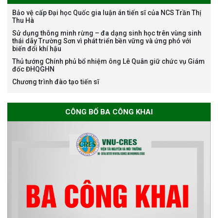
Bảo vệ cấp Đại học Quốc gia luận án tiến sĩ của NCS Trần Thị
Thu Hà
Bảo vệ luận án tiến sĩ của NCS
Sử dụng thông minh rừng – đa dạng sinh học trên vùng sinh
Nguyễn Thế Thông
thái dãy Trường Sơn vì phát triển bền vững và ứng phó với
biến đổi khí hậu
Thủ tướng Chính phủ bổ nhiệm ông Lê Quân giữ chức vụ Giám
đốc ĐHQGHN
Chương trình đào tạo tiến sĩ
Thông báo chương trình học
CÔNG BỐ BA CÔNG KHAI
bổng Nagao tại Việt Nam năm
học 2026-2027
Thông báo về việc họp Tiểu
ban chuyên môn đánh giá hồ
sơ chuyên môn cho các thí sinh
dự tuyển nghiên cứu sinh đợt 1
năm 2026