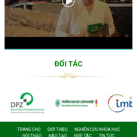
ĐỐI TÁC
TRANG CHỦ
GIỚI THIỆU
NGHIÊN CỨU KHOA HỌC
HỘI THẢO
ĐÀO TẠO
HỢP TÁC
TIN TỨC