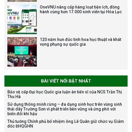
vị trí việc làm chức danh nghề
OneVNU nâng cấp hàng loạt tiện ích, đồng
nghiệp chuyên môn dùng
hành cùng hơn 17.000 sinh viên tại Hòa Lạc
chung trong ĐHQGHN
120 năm hun đúc tinh hoa học thuật và khát
vọng phụng sự quốc gia
Bảo vệ luận án tiến sĩ của NCS
Trương Mạnh Tuấn
BÀI VIẾT NỔI BẬT NHẤT
Bảo vệ cấp Đại học Quốc gia luận án tiến sĩ của NCS Trần Thị
Thu Hà
Bảo vệ luận án tiến sĩ của NCS
Sử dụng thông minh rừng – đa dạng sinh học trên vùng sinh
Nguyễn Thế Thông
thái dãy Trường Sơn vì phát triển bền vững và ứng phó với
biến đổi khí hậu
Thủ tướng Chính phủ bổ nhiệm ông Lê Quân giữ chức vụ Giám
đốc ĐHQGHN