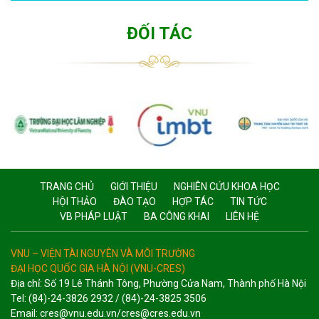
ĐỐI TÁC
TRANG CHỦ
GIỚI THIỆU
NGHIÊN CỨU KHOA HỌC
HỘI THẢO
ĐÀO TẠO
HỢP TÁC
TIN TỨC
VB PHÁP LUẬT
BA CÔNG KHAI
LIÊN HỆ
VNU – VIỆN TÀI NGUYÊN VÀ MÔI TRƯỜNG
ĐẠI HỌC QUỐC GIA HÀ NỘI (VNU-CRES)
Địa chỉ: Số 19 Lê Thánh Tông, Phường Cửa Nam, Thành phố Hà Nội
Tel: (84)-24-3826 2932 / (84)-24-3825 3506
Email: cres@vnu.edu.vn/cres@cres.edu.vn