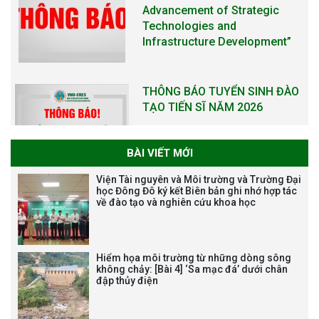
TẠO TIẾN SĨ NĂM 2026
THÔNG BÁO KẾ HOẠCH TỔ
CHỨC TRAO HỌC BỔNG NAGAO
NĂM HỌC 2025-2026
BÀI VIẾT MỚI
THƯ CẢM ƠN LỄ KỶ NIỆM 40
Viện Tài nguyên và Môi trường và Trường Đại
NĂM XÂY DỰNG VÀ PHÁT TRIỂN
học Đông Đô ký kết Biên bản ghi nhớ hợp tác
về đào tạo và nghiên cứu khoa học
VIỆN (1985-2025) VÀ ĐÓN
NHẬN HUÂN CHƯƠNG LAO
ĐỘNG HẠNG BA
Hiểm họa môi trường từ những dòng sông
không chảy: [Bài 4] ‘Sa mạc đá’ dưới chân
đập thủy điện
Tạm dừng công tác tuyển dụng
viên chức, người lao động các