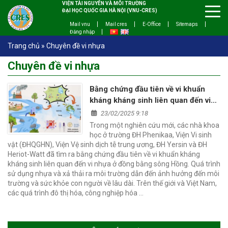
VIỆN TÀI NGUYÊN VÀ MÔI TRƯỜNG
ĐẠI HỌC QUỐC GIA HÀ NỘI (VNU-CRES)
Mail vnu
Mail cres
E-Office
Sitemaps
Đăng nhập
Trang chủ
»
Chuyên đề vi nhựa
Chuyên đề vi nhựa
Bằng chứng đầu tiên về vi khuẩn
kháng kháng sinh liên quan đến vi
nhựa
23/02/2025 9:18
Trong một nghiên cứu mới, các nhà khoa
học ở trường ĐH Phenikaa, Viện Vi sinh
vật (ĐHQGHN), Viện Vệ sinh dịch tễ trung ương, ĐH Yersin và ĐH
Heriot-Watt đã tìm ra bằng chứng đầu tiên về vi khuẩn kháng
kháng sinh liên quan đến vi nhựa ở đồng bằng sông Hồng. Quá trình
sử dụng nhựa và xả thải ra môi trường dẫn đến ảnh hưởng đến môi
trường và sức khỏe con người về lâu dài. Trên thế giới và Việt Nam,
các quá trình đô thị hóa, công nghiệp hóa …