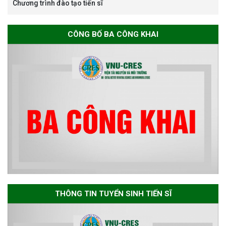
Chương trình đào tạo tiến sĩ
Thông báo chương trình học
CÔNG BỐ BA CÔNG KHAI
bổng Nagao tại Việt Nam năm
học 2026-2027
Thông báo về việc họp Tiểu
ban chuyên môn đánh giá hồ
sơ chuyên môn cho các thí sinh
dự tuyển nghiên cứu sinh đợt 1
năm 2026
Thông báo danh sách thí sinh
đủ điều kiện dự tuyển Chương
THÔNG TIN TUYỂN SINH TIẾN SĨ
trình đào tạo tiến sĩ chuyên
ngành Môi trường và phát triển
bền vững đợt 1 năm 2026