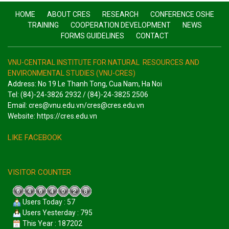
HOME
ABOUT CRES
RESEARCH
CONFERENCE OSHE
TRAINING
COOPERATION DEVELOPMENT
NEWS
FORMS GUIDELINES
CONTACT
VNU-CENTRAL INSTITUTE FOR NATURAL RESOURCES AND
ENVIRONMENTAL STUDIES (VNU-CRES)
Address: No 19 Le Thanh Tong, Cua Nam, Ha Noi
Tel: (84)-24-3826 2932 / (84)-24-3825 2506
Email: cres@vnu.edu.vn/cres@cres.edu.vn
Website: https://cres.edu.vn
LIKE FACEBOOK
VISITOR COUNTER
Users Today : 57
Users Yesterday : 795
This Year : 187202