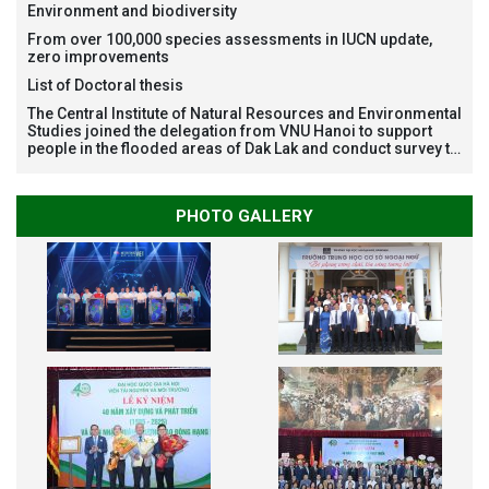
Restoration Project funded by AEON Environment Fund,
Environment and biodiversity
Japan
From over 100,000 species assessments in IUCN update,
zero improvements
List of Doctoral thesis
The Central Institute of Natural Resources and Environmental
Studies joined the delegation from VNU Hanoi to support
people in the flooded areas of Dak Lak and conduct survey to
assess natural disasters
PHOTO GALLERY