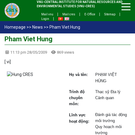
VNU-CENTRAL INSTITUTE FOR NATURAL RESOURCES AND
ENVIRONMENTAL STUDIES (VNU-CRES)
Mail vnu
Mail cres
E-Office
Sitemap
Login
Homepage
>>
News
>>
Pham Viet Hung
Pham Viet Hung
11:13 pm 28/05/2009
869 views
[:vi]
Họ và tên:
PHẠM VIỆT
HÙNG
Trình độ
Thạc sỹ Địa lý
chuyên
Cảnh quan
môn:
Đánh giá tác động
Lĩnh vực
môi trường
hoạt động:
Quy hoạch môi
trường